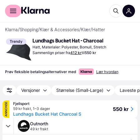
For kunder
For bedrifter
Klarna
/
Shopping
/
Klær & Accessories
/
Klær
/
Hatter
Lundhags Bucket Hat - Charcoal
Trendy
Hatt, Materialer: Polyester, Bomull, Stretch
Sammenlign priser fra
412 kr
til
550 kr
Prøv fleksible betalingsalternativer med
Lær hvordan
Versjoner
Størrelse (Small-Large)
Laveste p
Fjellsport
ANNONSE
550 kr
59 kr frakt
,
1–3 dager
Lundhags Bucket Hat Charcoal S
Outnorth
49 kr frakt