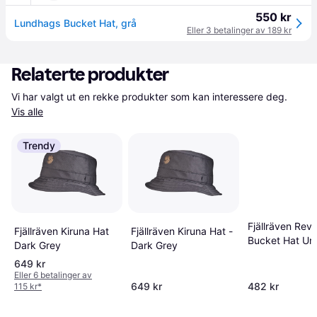
550 kr
Lundhags Bucket Hat, grå
Eller 3 betalinger av 189 kr
Relaterte produkter
Vi har valgt ut en rekke produkter som kan interessere deg. 
Vis alle
Trendy
Fjällräven Reve
Fjällräven Kiruna Hat
Fjällräven Kiruna Hat -
Bucket Hat Uni
Dark Grey
Dark Grey
Sand Stone/Li
649 kr
Olive
Eller 6 betalinger av
649 kr
482 kr
115 kr
*