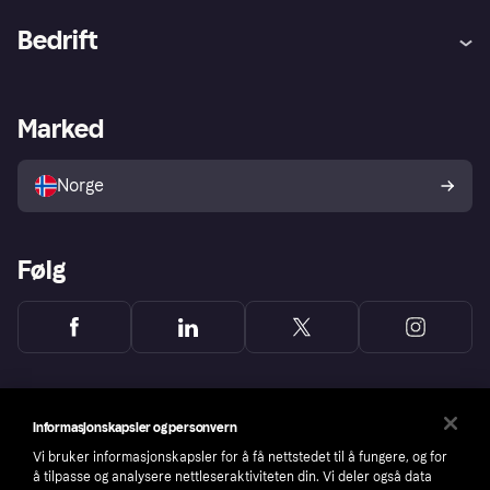
Hjelp
Kjøperbeskyttelse
Bedrift
Logg inn
Klager
Butikksupport
Developers portal
Klarna-appen
Kredittavtale
Merchant portal
Driftsstatus
Marked
Utforsk butikker
Personverninnstillinger
Selg med Klarna
Plattformer og partnere
Norge
Følg
Informasjonskapsler og personvern
Vi bruker informasjonskapsler for å få nettstedet til å fungere, og for
å tilpasse og analysere nettleseraktiviteten din. Vi deler også data