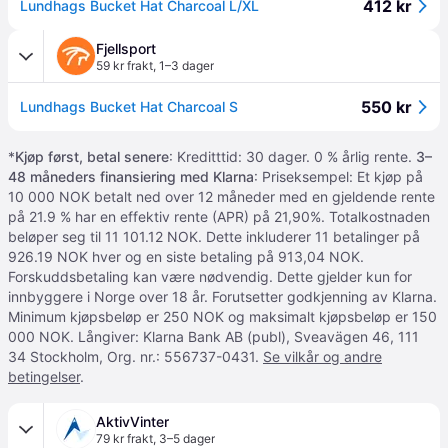
412 kr
Lundhags Bucket Hat Charcoal L/XL
Fjellsport
59 kr frakt
,
1–3 dager
550 kr
Lundhags Bucket Hat Charcoal S
*
Kjøp først, betal senere
: Kreditttid: 30 dager. 0 % årlig rente.
3–
48 måneders finansiering med Klarna
: Priseksempel: Et kjøp på
10 000 NOK betalt ned over 12 måneder med en gjeldende rente
på 21.9 % har en effektiv rente (APR) på 21,90%. Totalkostnaden
beløper seg til 11 101.12 NOK. Dette inkluderer 11 betalinger på
926.19 NOK hver og en siste betaling på 913,04 NOK.
Forskuddsbetaling kan være nødvendig. Dette gjelder kun for
innbyggere i Norge over 18 år. Forutsetter godkjenning av Klarna.
Minimum kjøpsbeløp er 250 NOK og maksimalt kjøpsbeløp er 150
000 NOK. Långiver: Klarna Bank AB (publ), Sveavägen 46, 111
34 Stockholm, Org. nr.: 556737-0431.
Se vilkår og andre
betingelser
.
AktivVinter
79 kr frakt
,
3–5 dager