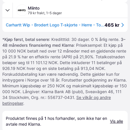
Miinto
79 kr frakt
,
1–5 dager
465 kr
Carhartt Wip - Brodert Logo T-skjorte - Herre - Topper - Svart - S
*
Kjøp først, betal senere
: Kreditttid: 30 dager. 0 % årlig rente.
3–
48 måneders finansiering med Klarna
: Priseksempel: Et kjøp på
10 000 NOK betalt ned over 12 måneder med en gjeldende rente
på 21.9 % har en effektiv rente (APR) på 21,90%. Totalkostnaden
beløper seg til 11 101.12 NOK. Dette inkluderer 11 betalinger på
926.19 NOK hver og en siste betaling på 913,04 NOK.
Forskuddsbetaling kan være nødvendig. Dette gjelder kun for
innbyggere i Norge over 18 år. Forutsetter godkjenning av Klarna.
Minimum kjøpsbeløp er 250 NOK og maksimalt kjøpsbeløp er 150
000 NOK. Långiver: Klarna Bank AB (publ), Sveavägen 46, 111
34 Stockholm, Org. nr.: 556737-0431.
Se vilkår og andre
betingelser
.
Produktet finnes på 
1
 hos 
forhandler
, som ikke har en 
Vis alle
avtale med Klarna.