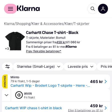
For kunder
For bedrifter
Klarna
/
Shopping
/
Klær & Accessories
/
Klær
/
T-skjorter
Carhartt Chase T-shirt - Black
T-skjorte, Materialer: Bomull
Sammenlign priser fra
459 kr
til
1 060 kr
Fra 6 betalinger av 81 kr med
+
3
Prøv fleksible betalinger*
Størrelse (Small-Large)
Laveste pris
Pris ink
Miinto
ANNONSE
465 kr
79 kr frakt
,
1–5 dager
Carhartt Wip - Brodert Logo T-skjorte - Herre - Topper - Svart - M
asos
Fri frakt
459 kr
Carhartt WIP chase t-shirt in black
Eller 6 betalinger av 81 kr