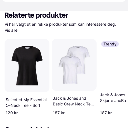
Relaterte produkter
Vi har valgt ut en rekke produkter som kan interessere deg. 
Vis alle
Trendy
Jack & Jones 
Jack & Jones and
Selected My Essential
Skjorte JacBas
Basic Crew Neck Tee
O-Neck Tee - Sort
Neck Tee SS 2
2 Pack Hvit
Svart
129 kr
187 kr
187 kr