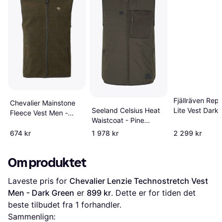
Fjällräven Repo
Chevalier Mainstone
Lite Vest Dark 
Seeland Celsius Heat
Fleece Vest Men -
Waistcoat - Pine
Autumn Green
Green
674 kr
1 978 kr
2 299 kr
Om produktet
Laveste pris for 
Chevalier Lenzie Technostretch Vest 
Men - Dark Green
 er 
899 kr
. Dette er for tiden det 
beste tilbudet fra 1 forhandler.
Sammenlign: