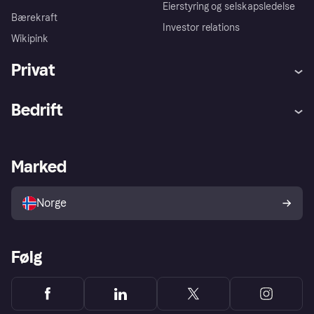
Eierstyring og selskapsledelse
Bærekraft
Investor relations
Wikipink
Privat
Hjelp
Kjøperbeskyttelse
Bedrift
Logg inn
Klager
Butikksupport
Developers portal
Klarna-appen
Kredittavtale
Merchant portal
Driftsstatus
Marked
Utforsk butikker
Personverninnstillinger
Selg med Klarna
Plattformer og partnere
Norge
Følg