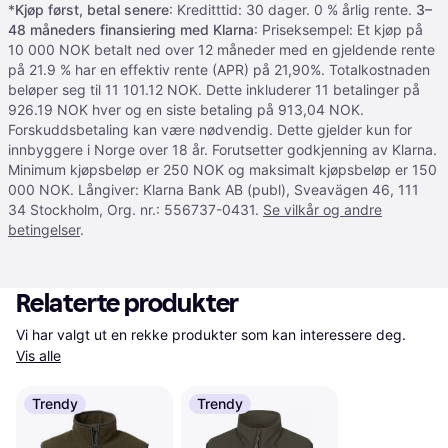
*
Kjøp først, betal senere
: Kreditttid: 30 dager. 0 % årlig rente.
3–
48 måneders finansiering med Klarna
: Priseksempel: Et kjøp på
10 000 NOK betalt ned over 12 måneder med en gjeldende rente
på 21.9 % har en effektiv rente (APR) på 21,90%. Totalkostnaden
beløper seg til 11 101.12 NOK. Dette inkluderer 11 betalinger på
926.19 NOK hver og en siste betaling på 913,04 NOK.
Forskuddsbetaling kan være nødvendig. Dette gjelder kun for
innbyggere i Norge over 18 år. Forutsetter godkjenning av Klarna.
Minimum kjøpsbeløp er 250 NOK og maksimalt kjøpsbeløp er 150
000 NOK. Långiver: Klarna Bank AB (publ), Sveavägen 46, 111
34 Stockholm, Org. nr.: 556737-0431.
Se vilkår og andre
betingelser
.
Relaterte produkter
Vi har valgt ut en rekke produkter som kan interessere deg. 
Vis alle
Trendy
Trendy