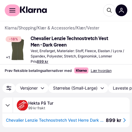
For kunder
For bedrifter
Klarna
/
Shopping
/
Klær & Accessories
/
Klær
/
Vester
Chevalier Lenzie Technostretch Vest 
-18%
Men - Dark Green
Vest, Ensfarget, Materialer: Stoff, Fleece, Elastan / Lycra / 
Spandex, Polyester, Stretch, Ergonomisk, Lommer
+
1
Pris
899 kr
Prøv fleksible betalingsalternativer med
Lær hvordan
Versjoner
Størrelse (Small-Large)
Laveste p
Hekta På Tur
99 kr frakt
899 kr
Chevalier Lenzie Technostretch Vest Herre Dark Green