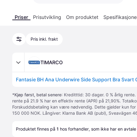
Priser
Prisutvikling
Om produktet
Spesifikasjone
Pris inkl. frakt
TIMARCO
Fantasie BH Ana Underwire Side Support Bra Svart
*
Kjøp først, betal senere
: Kreditttid: 30 dager. 0 % årlig rente.
rente på 21.9 % har en effektiv rente (APR) på 21,90%. Totalk
Forskuddsbetaling kan være nødvendig. Dette gjelder kun for
150 000 NOK. Långiver: Klarna Bank AB (publ), Sveavägen 46
Produktet finnes på 
1
 hos 
forhandler
, som ikke har en avtale