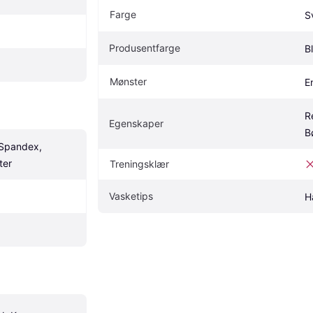
Farge
S
Produsentfarge
B
Mønster
E
R
Egenskaper
B
 Spandex, 
ter
Treningsklær
Vasketips
H