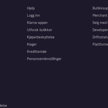
Hjelp
Butikksup
Logg inn
Merchant 
Klarna-appen
Selg med 
Utforsk butikker
Developer
Kjøperbeskyttelse
Driftsstat
Klager
Plattform
Kredittavtale
Personverninnstillinger
delse