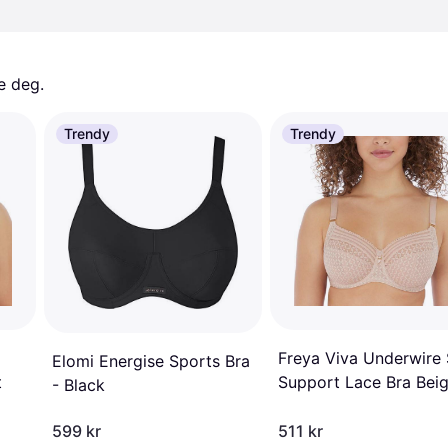
e deg. 
Trendy
Trendy
Freya Viva Underwire 
Elomi Energise Sports Bra
t
Support Lace Bra Bei
- Black
599 kr
511 kr