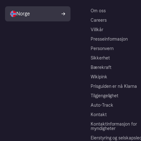
Om oss
Norge
Careers
Villkår
Presseinformasjon
Personvern
Sikkerhet
Bærekraft
Wikipink
Prisguiden er nå Klarna
Tilgjengelighet
Auto-Track
Kontakt
Kontaktinformasjon for
myndigheter
Eierstyring og selskapsle