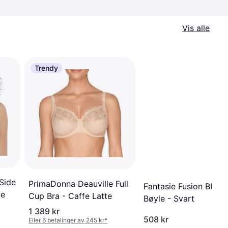
Vis alle
Trendy
Side
PrimaDonna Deauville Full
Fantasie Fusion BH M
ge
Cup Bra - Caffe Latte
Bøyle - Svart
1 389 kr
508 kr
Eller 6 betalinger av 245 kr
*