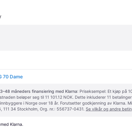
r
 G 70 Dame
3–48 måneders finansiering med Klarna
: Priseksempel: Et kjøp på
ostnaden beløper seg til 11 101.12 NOK. Dette inkluderer 11 betalin
 innbyggere i Norge over 18 år. Forutsetter godkjenning av Klarna.
, 111 34 Stockholm, Org. nr.: 556737-0431.
Se vilkår og andre betin
 med Klarna.