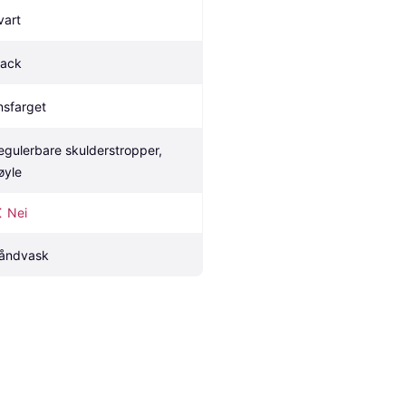
vart
lack
nsfarget
egulerbare skulderstropper, 
øyle
Nei
åndvask