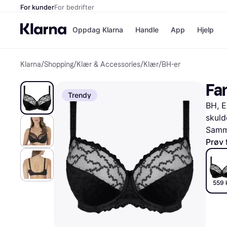
For kunder
For bedrifter
Oppdag Klarna
Handle
App
Hjelp
Klarna
/
Shopping
/
Klær & Accessories
/
Klær
/
BH-er
Betalingsm
Butikker
Betalingsme
Elkjøp
Fan
Betal nå
Bookin
Trendy
Betal i 3 dele
Farmasi
BH, E
Betal innen 
kicks.n
Finansiering
Norweg
skuld
Vipps
Samme
Prøv 
Butikkovers
559 