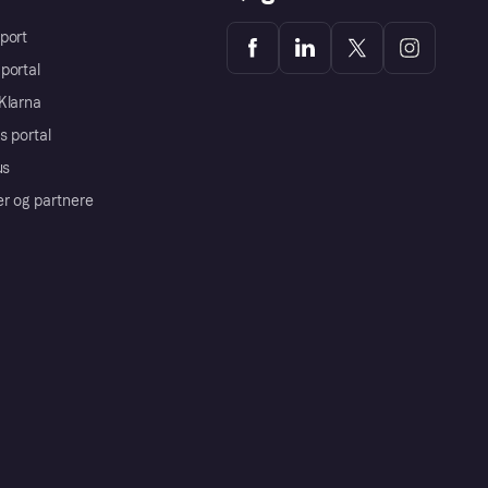
port
portal
Klarna
s portal
us
er og partnere