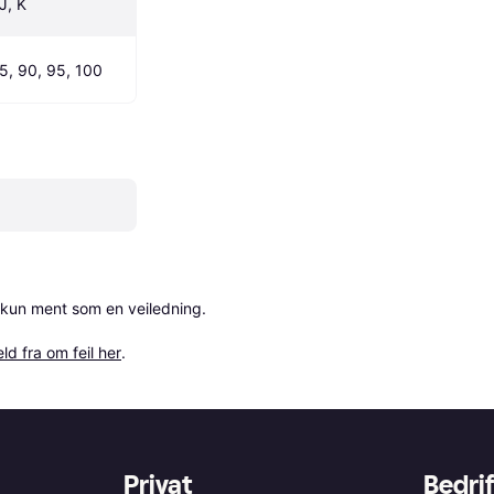
 J, K
85, 90, 95, 100
 kun ment som en veiledning.

ld fra om feil her
.
Privat
Bedrif