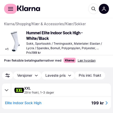
For kunder
For bedrifter
Klarna
/
Shopping
/
Klær & Accessories
/
Klær
/
Sokker
Hummel Elite Indoor Sock High - 
White/Black
Sokk, Sportssokk / Treningssokk, Materialer: Elastan / 
Lycra / Spandex, Bomull, Polypropylen, Polyester, 
+
1
Polyamid
Pris
199 kr
Prøv fleksible betalingsalternativer med
Lær hvordan
Versjoner
Laveste pris
Pris inkl. frakt
XXL
29 kr frakt
,
1–3 dager
199 kr
Elite Indoor Sock High