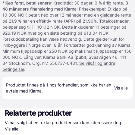
*
Kjøp først, betal senere
: Kreditttid: 30 dager. 0 % årlig rente.
3–
48 måneders finansiering med Klarna
: Priseksempel: Et kjøp på
10 000 NOK betalt ned over 12 måneder med en gjeldende rente
på 21.9 % har en effektiv rente (APR) på 21,90%. Totalkostnaden
beløper seg til 11 101.12 NOK. Dette inkluderer 11 betalinger på
926.19 NOK hver og en siste betaling på 913,04 NOK.
Forskuddsbetaling kan være nødvendig. Dette gjelder kun for
innbyggere i Norge over 18 år. Forutsetter godkjenning av Klarna.
Minimum kjøpsbeløp er 250 NOK og maksimalt kjøpsbeløp er 150
000 NOK. Långiver: Klarna Bank AB (publ), Sveavägen 46, 111
34 Stockholm, Org. nr.: 556737-0431.
Se vilkår og andre
betingelser
.
Produktet finnes på 
1
 hos 
forhandler
, som ikke har en 
Vis alle
avtale med Klarna.
Relaterte produkter
Vi har valgt ut en rekke produkter som kan interessere deg. 
Vis alle