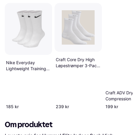
Craft Core Dry High
Nike Everyday
Løpestrømper 3-Pack
Lightweight Training
- Hvit
Crew Socks 3-pack -
White/Black
Craft ADV Dry
Compression 
Unisex - White
185 kr
239 kr
199 kr
Om produktet