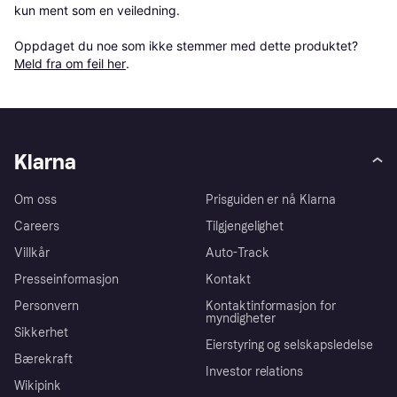
kun ment som en veiledning.

Oppdaget du noe som ikke stemmer med dette produktet? 
Meld fra om feil her
.
Klarna
Om oss
Prisguiden er nå Klarna
Careers
Tilgjengelighet
Villkår
Auto-Track
Presseinformasjon
Kontakt
Personvern
Kontaktinformasjon for
myndigheter
Sikkerhet
Eierstyring og selskapsledelse
Bærekraft
Investor relations
Wikipink