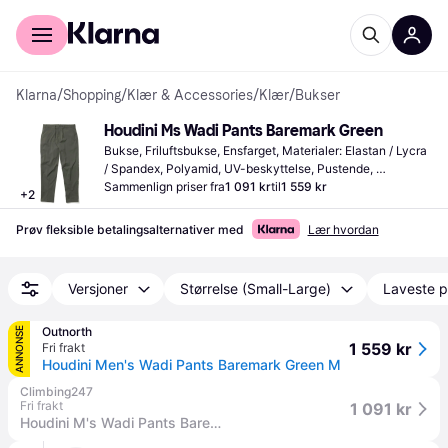
For kunder
For bedrifter
Klarna
/
Shopping
/
Klær & Accessories
/
Klær
/
Bukser
Houdini Ms Wadi Pants Baremark Green
Bukse, Friluftsbukse, Ensfarget, Materialer: Elastan / Lycra 
/ Spandex, Polyamid, UV-beskyttelse, Pustende, 
Slitesterkt, Regulerbare skulderstropper, Justerbar, Stretch, 
Sammenlign priser fra
1 091 kr
til
1 559 kr
+
2
Vanntett, Vannavvisende
Prøv fleksible betalingsalternativer med
Lær hvordan
Versjoner
Størrelse (Small-Large)
Laveste p
Outnorth
ANNONSE
1 559 kr
Fri frakt
Houdini Men's Wadi Pants Baremark Green M
Climbing247
Fri frakt
1 091 kr
Houdini M's Wadi Pants Baremark Green