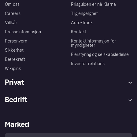
Om oss
Prisguiden er nå Klarna
Careers
Tilgjengelighet
Villkår
Auto-Track
Presseinformasjon
Kontakt
Personvern
Kontaktinformasjon for
myndigheter
Sikkerhet
Eierstyring og selskapsledelse
Bærekraft
Investor relations
Wikipink
Privat
Hjelp
Kjøperbeskyttelse
Bedrift
Logg inn
Klager
Butikksupport
Developers portal
Klarna-appen
Kredittavtale
Merchant portal
Driftsstatus
Marked
Utforsk butikker
Personverninnstillinger
Selg med Klarna
Plattformer og partnere