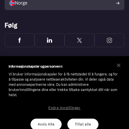
Norge
Følg
Informasjonskapsler og personvern
Vi bruker informasjonskapsler for å få nettstedet til å fungere, og for
å tilpasse og analysere nettleseraktiviteten din. Vi deler også data
med annonsepartnerne våre. Du kan administrere
brukerinnstillingene dine eller trekke tilbake samtykket ditt når som
helst.
Endre innstillinger
Copyright © 2005-2026 Klarna Bank AB (publ). Headquarters: Stockholm, Sweden. All
rights reserved. Klarna Bank AB (publ). Sveavägen 46, 111 34 Stockholm. Organization
number: 556737-0431
Avvis Alle
Tillat alle