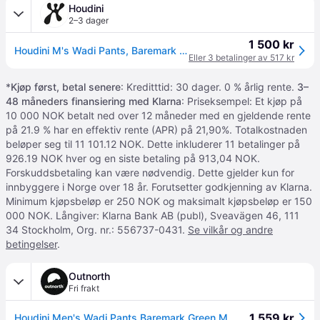
Houdini
2–3 dager
1 500 kr
Houdini M's Wadi Pants, Baremark Green, S
Eller 3 betalinger av 517 kr
*
Kjøp først, betal senere
: Kreditttid: 30 dager. 0 % årlig rente.
3–
48 måneders finansiering med Klarna
: Priseksempel: Et kjøp på
10 000 NOK betalt ned over 12 måneder med en gjeldende rente
på 21.9 % har en effektiv rente (APR) på 21,90%. Totalkostnaden
beløper seg til 11 101.12 NOK. Dette inkluderer 11 betalinger på
926.19 NOK hver og en siste betaling på 913,04 NOK.
Forskuddsbetaling kan være nødvendig. Dette gjelder kun for
innbyggere i Norge over 18 år. Forutsetter godkjenning av Klarna.
Minimum kjøpsbeløp er 250 NOK og maksimalt kjøpsbeløp er 150
000 NOK. Långiver: Klarna Bank AB (publ), Sveavägen 46, 111
34 Stockholm, Org. nr.: 556737-0431.
Se vilkår og andre
betingelser
.
Outnorth
Fri frakt
1 559 kr
Houdini Men's Wadi Pants Baremark Green M