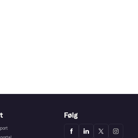
t
Følg
port
portal