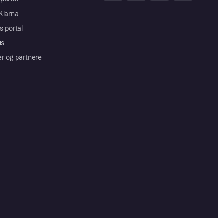
Klarna
s portal
us
er og partnere