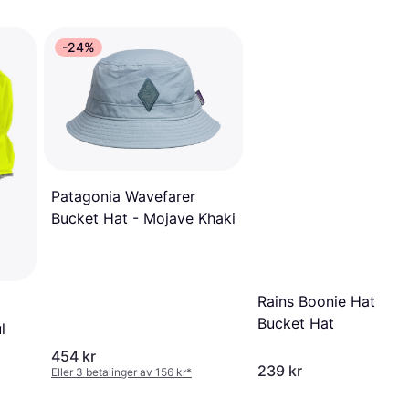
-24%
Patagonia Wavefarer
Bucket Hat - Mojave Khaki
Rains Boonie Hat W2
Bucket Hat
l
454 kr
239 kr
Eller 3 betalinger av 156 kr
*