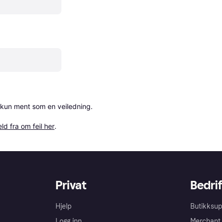
 kun ment som en veiledning.

ld fra om feil her
.
Privat
Bedrif
Hjelp
Butikksup
Logg inn
Merchant 