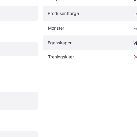
Produsentfarge
L
Mønster
E
Egenskaper
V
Treningsklær