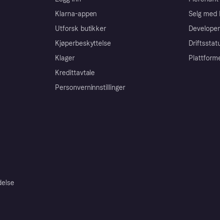
Klarna-appen
Selg med 
Utforsk butikker
Developer
Kjøperbeskyttelse
Driftsstat
Klager
Plattform
Kredittavtale
Personverninnstillinger
delse