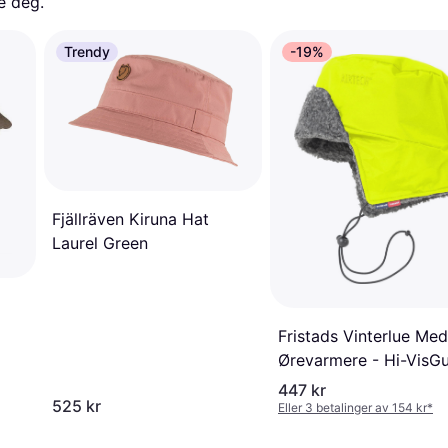
e deg. 
Trendy
-19%
Fjällräven Kiruna Hat
Laurel Green
Fristads Vinterlue Med
Ørevarmere - Hi-VisGu
447 kr
525 kr
Eller 3 betalinger av 154 kr
*