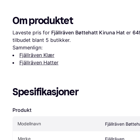
Om produktet
Laveste pris for 
Fjällräven Bøttehatt Kiruna Hat
 er 
64
tilbudet blant 
5
 butikker.
Sammenlign:
Fjällräven Klær
Fjällräven Hatter
Spesifikasjoner
Produkt
Modellnavn
Fjällräven Bøtteh
Merke
Fjällräven