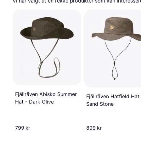
Vi har valgt ut en rekke produkter som kan interesser
Fjällräven Abisko Summer
Fjällräven Hatfield Hat
Hat - Dark Olive
Sand Stone
799 kr
899 kr