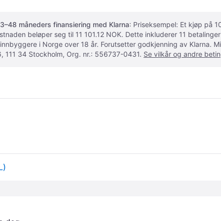
3–48 måneders finansiering med Klarna
: Priseksempel: Et kjøp på
ostnaden beløper seg til 11 101.12 NOK. Dette inkluderer 11 betalin
 innbyggere i Norge over 18 år. Forutsetter godkjenning av Klarna.
, 111 34 Stockholm, Org. nr.: 556737-0431.
Se vilkår og andre betin
L)