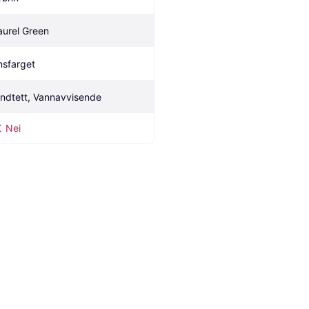
aurel Green
nsfarget
indtett, Vannavvisende
Nei