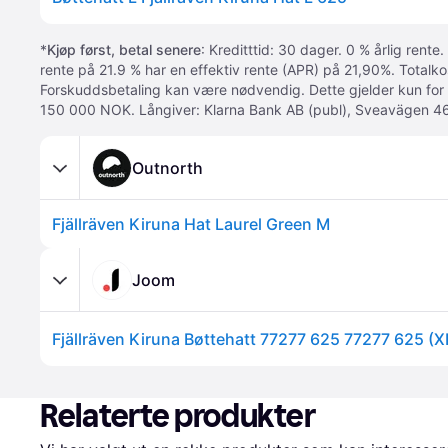
*
Kjøp først, betal senere
: Kreditttid: 30 dager. 0 % årlig rente.
rente på 21.9 % har en effektiv rente (APR) på 21,90%. Totalk
Forskuddsbetaling kan være nødvendig. Dette gjelder kun for
150 000 NOK. Långiver: Klarna Bank AB (publ), Sveavägen 46
Outnorth
Fjällräven Kiruna Hat Laurel Green M
Joom
Fjällräven Kiruna Bøttehatt 77277 625 77277 625 (X
Relaterte produkter