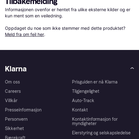
Tilbakemelding
Informasjonen ovenfor er hentet fra ulike eksterne kilder og er 
kun ment som en veiledning.

Oppdaget du noe som ikke stemmer med dette produktet? 
Meld fra om feil her
.
Klarna
Om oss
Prisguiden er nå Klarna
Careers
Tilgjengelighet
Villkår
Auto-Track
Presseinformasjon
Kontakt
Personvern
Kontaktinformasjon for
myndigheter
Sikkerhet
Eierstyring og selskapsledelse
Bærekraft