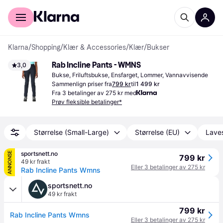
For kunder
For bedrifter
Klarna
/
Shopping
/
Klær & Accessories
/
Klær
/
Bukser
Rab Incline Pants - WMNS
3,0
Bukse, Friluftsbukse, Ensfarget, Lommer, Vannavvisende
Sammenlign priser fra
799 kr
til
1 499 kr
Fra 3 betalinger av 275 kr med
Prøv fleksible betalinger*
Størrelse (Small-Large)
Størrelse (EU)
Laves
sportsnett.no
ANNONSE
799 kr
49 kr frakt
Eller 3 betalinger av 275 kr
Rab Incline Pants Wmns
sportsnett.no
49 kr frakt
799 kr
Rab Incline Pants Wmns
Eller 3 betalinger av 275 kr