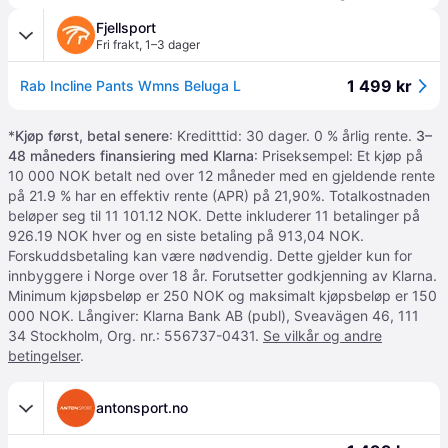
Fjellsport
Fri frakt
,
1–3 dager
1 499 kr
Rab Incline Pants Wmns Beluga L
*
Kjøp først, betal senere
: Kreditttid: 30 dager. 0 % årlig rente.
3–
48 måneders finansiering med Klarna
: Priseksempel: Et kjøp på
10 000 NOK betalt ned over 12 måneder med en gjeldende rente
på 21.9 % har en effektiv rente (APR) på 21,90%. Totalkostnaden
beløper seg til 11 101.12 NOK. Dette inkluderer 11 betalinger på
926.19 NOK hver og en siste betaling på 913,04 NOK.
Forskuddsbetaling kan være nødvendig. Dette gjelder kun for
innbyggere i Norge over 18 år. Forutsetter godkjenning av Klarna.
Minimum kjøpsbeløp er 250 NOK og maksimalt kjøpsbeløp er 150
000 NOK. Långiver: Klarna Bank AB (publ), Sveavägen 46, 111
34 Stockholm, Org. nr.: 556737-0431.
Se vilkår og andre
betingelser
.
antonsport.no