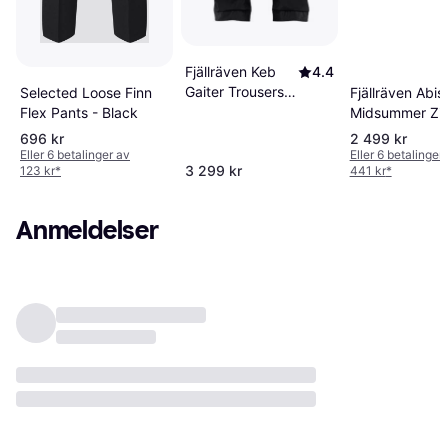
Fjällräven Keb
4.4
Gaiter Trousers -
Selected Loose Finn
Fjällräven Abis
Black/Stone
Flex Pants - Black
Midsummer Zip
Grey
Trousers Wom
696 kr
2 499 kr
Black-550
Eller 6 betalinger av
Eller 6 betalinger
3 299 kr
123 kr
*
441 kr
*
Anmeldelser