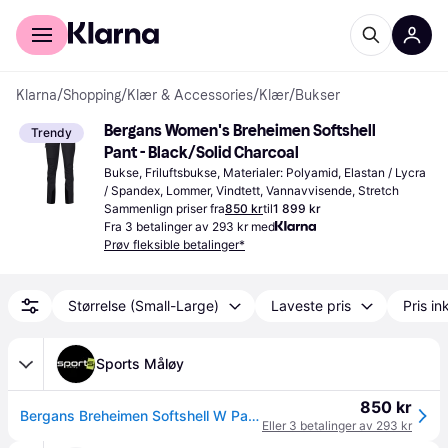
For kunder
For bedrifter
Klarna
/
Shopping
/
Klær & Accessories
/
Klær
/
Bukser
Bergans Women's Breheimen Softshell 
Trendy
Pant - Black/Solid Charcoal
Bukse, Friluftsbukse, Materialer: Polyamid, Elastan / Lycra 
/ Spandex, Lommer, Vindtett, Vannavvisende, Stretch
Sammenlign priser fra
850 kr
til
1 899 kr
Fra 3 betalinger av 293 kr med
Prøv fleksible betalinger*
Størrelse (Small-Large)
Laveste pris
Pris ink
Sports Måløy
850 kr
Bergans Breheimen Softshell W Pants
Eller 3 betalinger av 293 kr