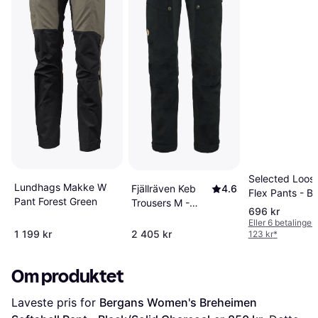
Selected Loose
Lundhags Makke W
Fjällräven Keb
4.6
Flex Pants - Bl
Pant Forest Green
Trousers M -
696 kr
Black
Eller 6 betalinger
1 199 kr
2 405 kr
123 kr
*
Om produktet
Laveste pris for 
Bergans Women's Breheimen 