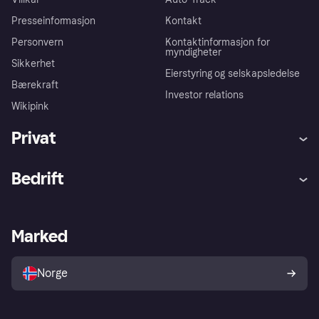
Presseinformasjon
Kontakt
Personvern
Kontaktinformasjon for
myndigheter
Sikkerhet
Eierstyring og selskapsledelse
Bærekraft
Investor relations
Wikipink
Privat
Hjelp
Kjøperbeskyttelse
Bedrift
Logg inn
Klager
Butikksupport
Developers portal
Klarna-appen
Kredittavtale
Merchant portal
Driftsstatus
Marked
Utforsk butikker
Personverninnstillinger
Selg med Klarna
Plattformer og partnere
Norge