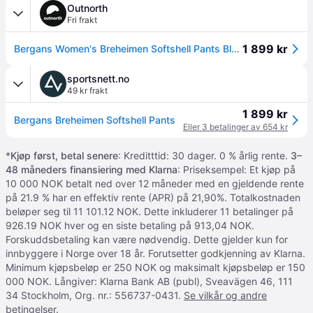
Outnorth
Fri frakt
1 899 kr
Bergans Women's Breheimen Softshell Pants Black/Solid Charcoal XS
sportsnett.no
49 kr frakt
1 899 kr
Bergans Breheimen Softshell Pants
Eller 3 betalinger av 654 kr
*
Kjøp først, betal senere
: Kreditttid: 30 dager. 0 % årlig rente.
3–
48 måneders finansiering med Klarna
: Priseksempel: Et kjøp på
10 000 NOK betalt ned over 12 måneder med en gjeldende rente
på 21.9 % har en effektiv rente (APR) på 21,90%. Totalkostnaden
beløper seg til 11 101.12 NOK. Dette inkluderer 11 betalinger på
926.19 NOK hver og en siste betaling på 913,04 NOK.
Forskuddsbetaling kan være nødvendig. Dette gjelder kun for
innbyggere i Norge over 18 år. Forutsetter godkjenning av Klarna.
Minimum kjøpsbeløp er 250 NOK og maksimalt kjøpsbeløp er 150
000 NOK. Långiver: Klarna Bank AB (publ), Sveavägen 46, 111
34 Stockholm, Org. nr.: 556737-0431.
Se vilkår og andre
betingelser
.