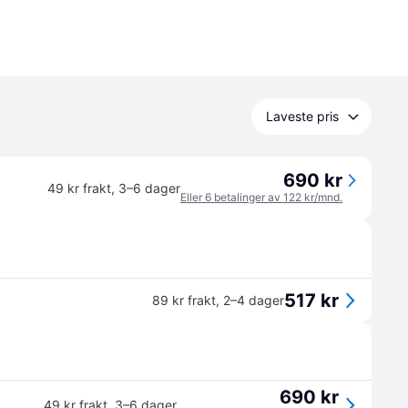
Laveste pris
690 kr
49 kr frakt
,
3–6 dager
Eller 6 betalinger av 122 kr/mnd.
517 kr
89 kr frakt
,
2–4 dager
690 kr
49 kr frakt
,
3–6 dager