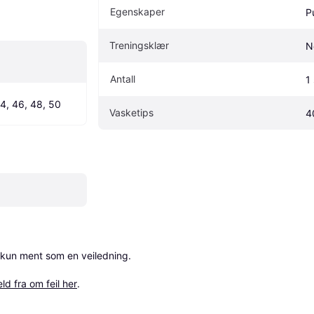
Egenskaper
P
Treningsklær
N
Antall
1 
44, 46, 48, 50
Vasketips
4
 kun ment som en veiledning.

ld fra om feil her
.