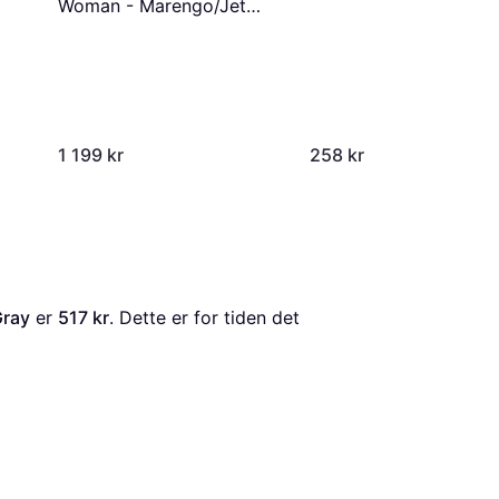
Woman - Marengo/Jet
Black
1 199 kr
258 kr
Gray
 er 
517 kr
. Dette er for tiden det 