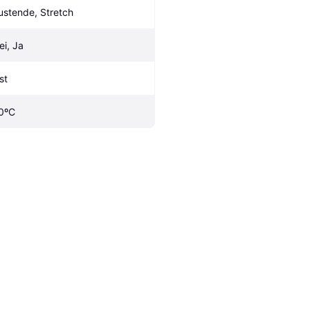
ustende, Stretch
ei, Ja
st
0ºC