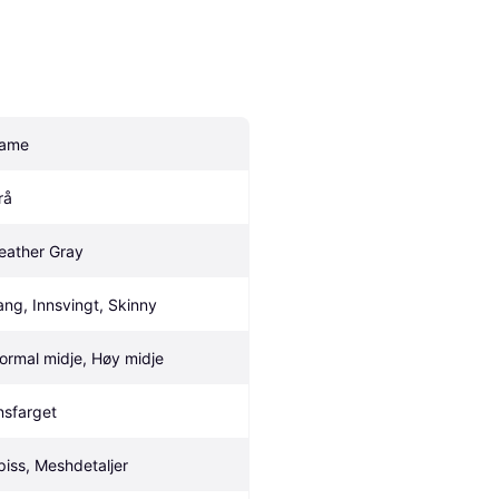
ame
rå
eather Gray
ang, Innsvingt, Skinny
ormal midje, Høy midje
nsfarget
piss, Meshdetaljer