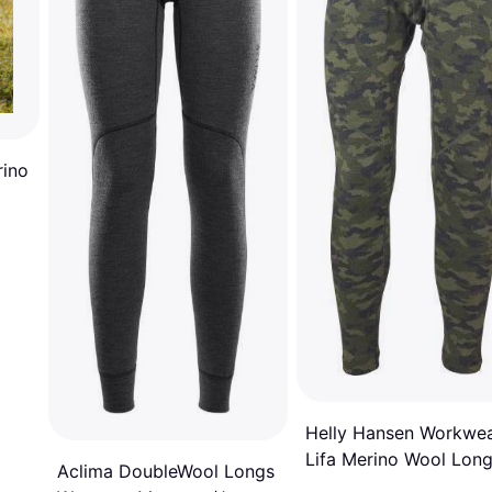
rino
Helly Hansen Workwe
Lifa Merino Wool Lon
Aclima DoubleWool Longs
Leg Underpants