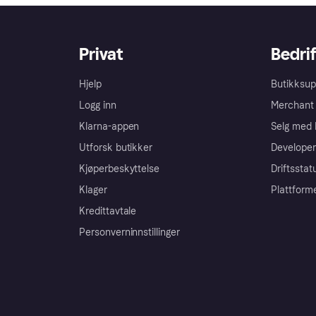
Privat
Bedrif
Hjelp
Butikksup
Logg inn
Merchant 
Klarna-appen
Selg med 
Utforsk butikker
Developer
Kjøperbeskyttelse
Driftsstat
Klager
Plattform
Kredittavtale
Personverninnstillinger