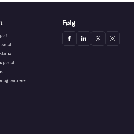
t
Følg
port
portal
Klarna
s portal
us
er og partnere