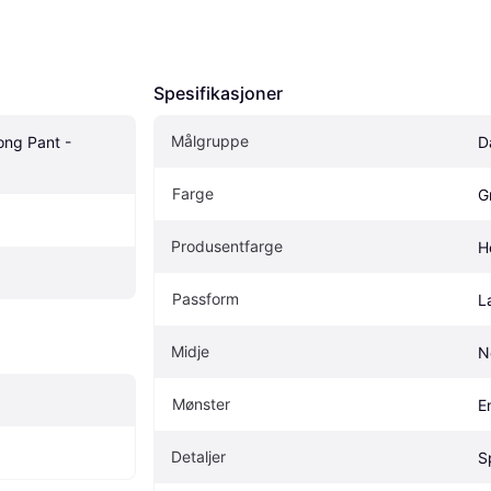
Spesifikasjoner
Målgruppe
ong Pant - 
D
Farge
G
Produsentfarge
H
Passform
L
Midje
N
Mønster
E
Detaljer
S