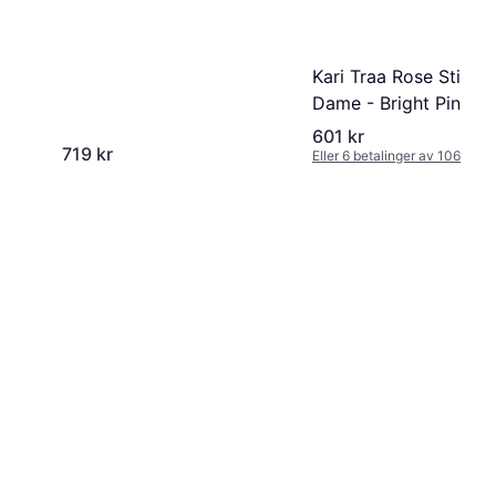
Grey
Kari Traa Rose Stillon
Dame - Bright Pink
601 kr
719 kr
Eller 6 betalinger av 106 kr
*