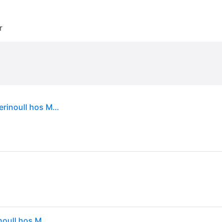
r
Femilet Juliana Long Pants Pysjbukser Str 48 - Merinoull hos Magasin
Femilet Juliana Long Pants Pysjbukser Str 44 - Merinoull hos Magasin