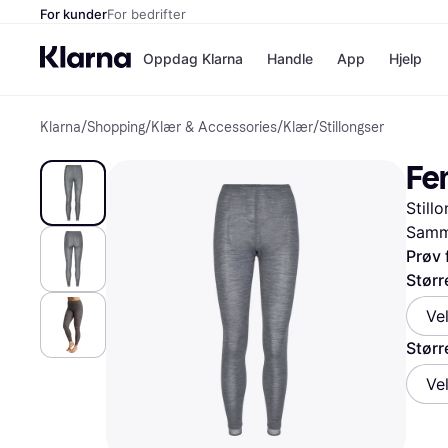
For kunder
For bedrifter
Oppdag Klarna
Handle
App
Hjelp
Klarna
/
Shopping
/
Klær & Accessories
/
Klær
/
Stillongser
Betalingsm
Butikker
Betalingsme
Elkjøp
Fem
Betal nå
Bookin
Betal i 3 dele
Farmasi
Still
Betal innen 
kicks.n
Finansiering
Norweg
Samme
Vipps
Prøv 
Størr
Butikkovers
Ve
Størr
Ve