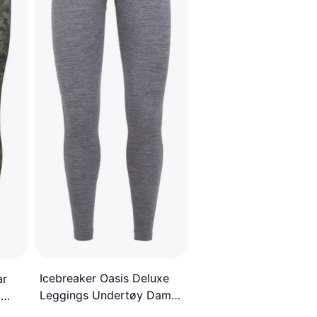
Icebreaker Oasis Deluxe
ar
Leggings Undertøy Dame
g
Black Gristone HTHR -