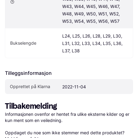
W43, W44, W45, W46, W47, 
W48, W49, W50, W51, W52, 
W53, W54, W55, W56, W57
L24, L25, L26, L28, L29, L30, 
Bukselengde
L31, L32, L33, L34, L35, L36, 
L37, L38
Tilleggsinformasjon
Opprettet på Klarna
2022-11-04
Tilbakemelding
Informasjonen ovenfor er hentet fra ulike eksterne kilder og er 
kun ment som en veiledning.

Oppdaget du noe som ikke stemmer med dette produktet? 