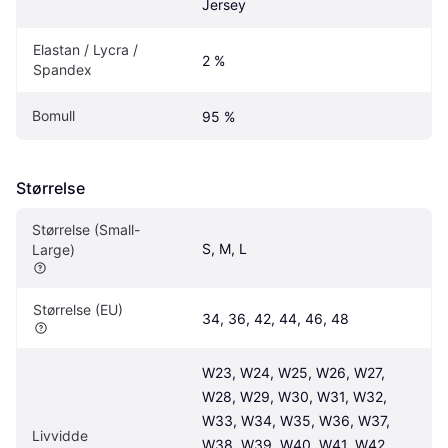
Jersey
Elastan / Lycra / 
2 %
Spandex
Bomull
95 %
Størrelse
Størrelse (Small-
S, M, L
Large)
Størrelse (EU)
34, 36, 42, 44, 46, 48
W23, W24, W25, W26, W27, 
W28, W29, W30, W31, W32, 
W33, W34, W35, W36, W37, 
Livvidde
W38, W39, W40, W41, W42, 