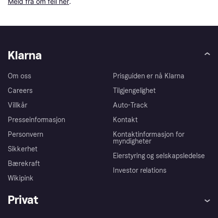
Meld fra om feil her
.
Klarna
Om oss
Prisguiden er nå Klarna
Careers
Tilgjengelighet
Villkår
Auto-Track
Presseinformasjon
Kontakt
Personvern
Kontaktinformasjon for
myndigheter
Sikkerhet
Eierstyring og selskapsledelse
Bærekraft
Investor relations
Wikipink
Privat