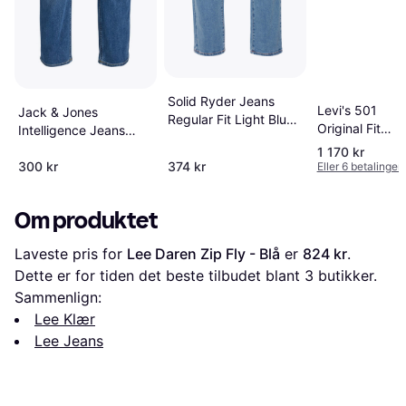
Solid Ryder Jeans
Levi's 501
Jack & Jones
Regular Fit Light Blue
Original Fit
Intelligence Jeans
Denim
Jeans Str W31
Blue
1 170 kr
L30 - Bleu
300 kr
374 kr
Eller 6 betalinger
Om produktet
Laveste pris for 
Lee Daren Zip Fly - Blå
 er 
824 kr
. 
Dette er for tiden det beste tilbudet blant 
3
 butikker.
Sammenlign:
Lee Klær
Lee Jeans