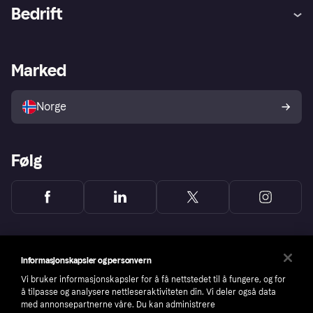
Hjelp
Kjøperbeskyttelse
Bedrift
Logg inn
Klager
Butikksupport
Developers portal
Klarna-appen
Kredittavtale
Merchant portal
Driftsstatus
Marked
Utforsk butikker
Personverninnstillinger
Selg med Klarna
Plattformer og partnere
Norge
Følg
Informasjonskapsler og personvern
Vi bruker informasjonskapsler for å få nettstedet til å fungere, og for
å tilpasse og analysere nettleseraktiviteten din. Vi deler også data
med annonsepartnerne våre. Du kan administrere