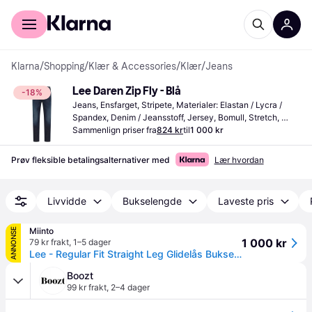
For kunder
For bedrifter
Klarna
/
Shopping
/
Klær & Accessories
/
Klær
/
Jeans
Lee Daren Zip Fly - Blå
-18%
Jeans, Ensfarget, Stripete, Materialer: Elastan / Lycra / 
Spandex, Denim / Jeansstoff, Jersey, Bomull, Stretch, 
Lommer
Sammenlign priser fra
824 kr
til
1 000 kr
Prøv fleksible betalingsalternativer med
Lær hvordan
Livvidde
Bukselengde
Laveste pris
Miinto
ANNONSE
1 000 kr
79 kr frakt
,
1–5 dager
Lee - Regular Fit Straight Leg Glidelås Bukser - Herre - Jeans - Blå - W34 L36
Boozt
99 kr frakt
,
2–4 dager