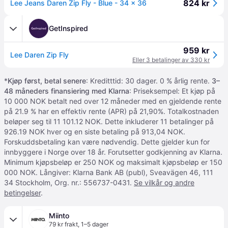
824 kr
Lee Jeans Daren Zip Fly - Blue - 34 x 36
GetInspired
959 kr
Lee Daren Zip Fly
Eller 3 betalinger av 330 kr
*
Kjøp først, betal senere
: Kreditttid: 30 dager. 0 % årlig rente.
3–
48 måneders finansiering med Klarna
: Priseksempel: Et kjøp på
10 000 NOK betalt ned over 12 måneder med en gjeldende rente
på 21.9 % har en effektiv rente (APR) på 21,90%. Totalkostnaden
beløper seg til 11 101.12 NOK. Dette inkluderer 11 betalinger på
926.19 NOK hver og en siste betaling på 913,04 NOK.
Forskuddsbetaling kan være nødvendig. Dette gjelder kun for
innbyggere i Norge over 18 år. Forutsetter godkjenning av Klarna.
Minimum kjøpsbeløp er 250 NOK og maksimalt kjøpsbeløp er 150
000 NOK. Långiver: Klarna Bank AB (publ), Sveavägen 46, 111
34 Stockholm, Org. nr.: 556737-0431.
Se vilkår og andre
betingelser
.
Miinto
79 kr frakt
,
1–5 dager