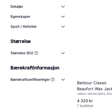
Detaljer
Egenskaper
Sport / Aktivitet
Størrelse
Størrelse (EU)
Bærekraftinformasjon
Bærekraftsertifiseringer
Barbour Classic
Beaufort Wax Jack
Jakke, Vokset jakke, Ens
Olive
Materialer: Kordfløyel, Po
4 320 kr
Vannavvisende, Vokset, A
7 butikker
Vindtett, Fôret, Lommer