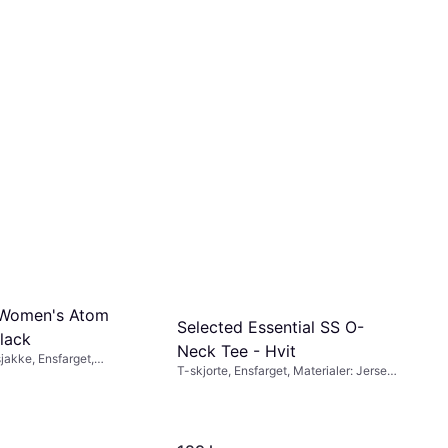
 Women's Atom
Selected Essential SS O-
lack
Neck Tee - Hvit
sjakke, Ensfarget,
T-skjorte, Ensfarget, Materialer: Jersey,
ylon, Vannavvisende,
Bomull, Stretch, Pustende
e, Lommer, Pustende,
nnerlomme