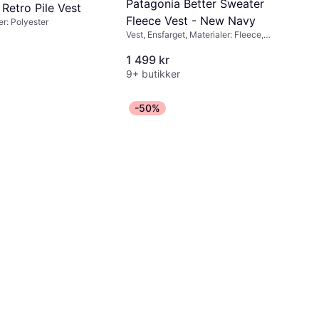
Patagonia Better Sweater
Retro Pile Vest
Fleece Vest - New Navy
er: Polyester
Vest, Ensfarget, Materialer: Fleece,
Polyester, Slitesterkt, Lommer
1 499 kr
9+ butikker
-50%