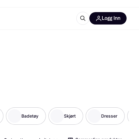
Logg inn
informasjon
utstyr
r Klarna?
tegorier
Badetøy
Skjørt
Dresser