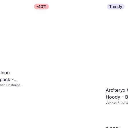
-40%
Trendy
 Icon
pack -
er, Ensfarget,
e/Black
Arc'teryx
, Elastan /
, Seamless
Hoody - B
Jakke, Friluft
Materialer: N
Stretch, Hett
Slitesterkt, I