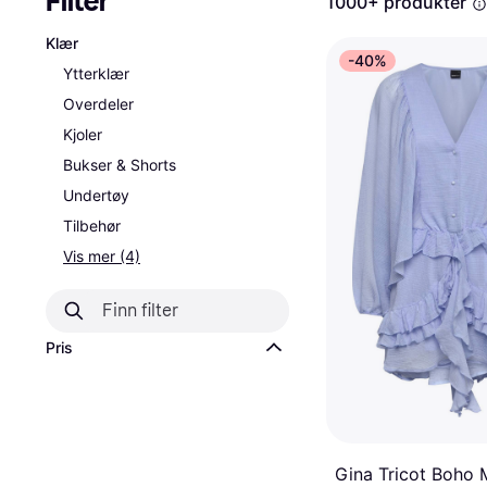
Filter
1000+ produkter
Klær
-40%
Ytterklær
Overdeler
Kjoler
Bukser & Shorts
Undertøy
Tilbehør
Vis mer (4)
Pris
Gina Tricot Boho 