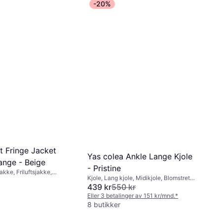
-20%
t Fringe Jacket
Yas colea Ankle Lange Kjole
ange - Beige
- Pristine
akke, Friluftsjakke,
Kjole, Lang kjole, Midikjole, Blomstrete,
erialer: Polyester,
Ensfarget, Materialer: Bomull, Stoff
439 kr
550 kr
Eller 3 betalinger av 151 kr/mnd.
*
8 butikker