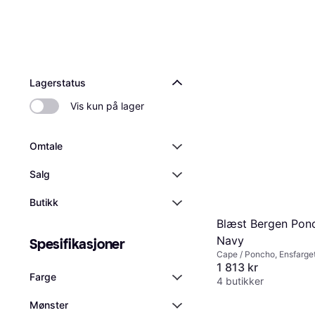
Lagerstatus
Vis kun på lager
Omtale
Salg
Butikk
Blæst Bergen Pon
Navy
Spesifikasjoner
Cape / Poncho, Ensfarget
Polyester, Vanntett, Vindt
1 813 kr
Farge
Lommer
4 butikker
Mønster