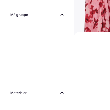
Målgruppe
Yas savanna Long 
Dress - Red
Kjole, Blomstrete, Materi
349 kr
439 kr
Eller 3 betalinger av 120
8 butikker
Materialer