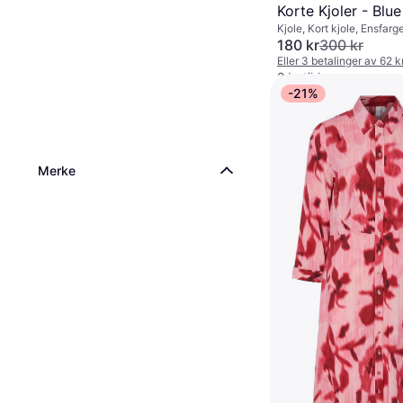
Korte Kjoler - Blue
Kjole, Kort kjole, Ensfarge
Polyamid
180 kr
300 kr
Eller 3 betalinger av 62 
2 butikker
-21%
Merke