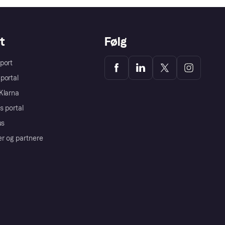
t
Følg
port
portal
Klarna
s portal
us
er og partnere