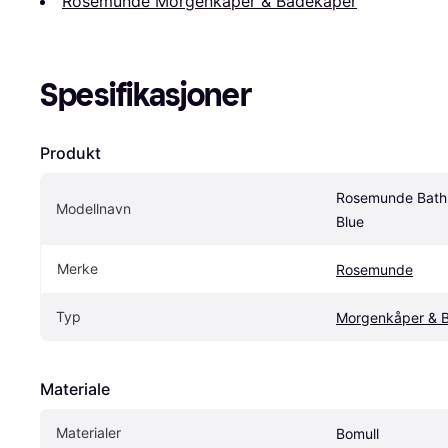
Rosemunde Morgenkåper & Badekåper
Spesifikasjoner
Produkt
Rosemunde Bathr
Modellnavn
Blue
Merke
Rosemunde
Typ
Morgenkåper & 
Materiale
Materialer
Bomull