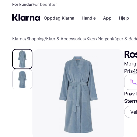
For kunder
For bedrifter
Oppdag Klarna
Handle
App
Hjelp
Klarna
/
Shopping
/
Klær & Accessories
/
Klær
/
Morgenkåper & Bad
Betalingsm
Butikker
Betalingsme
Elkjøp
Ro
Betal nå
Bookin
Betal i 3 dele
Farmasi
Morge
Betal innen 
kicks.n
Finansiering
Norweg
Pris
4
Vipps
Prøv 
Butikkovers
Størr
Ve