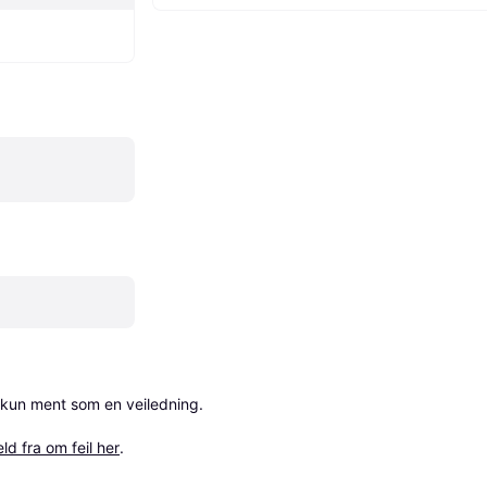
 kun ment som en veiledning.

ld fra om feil her
.