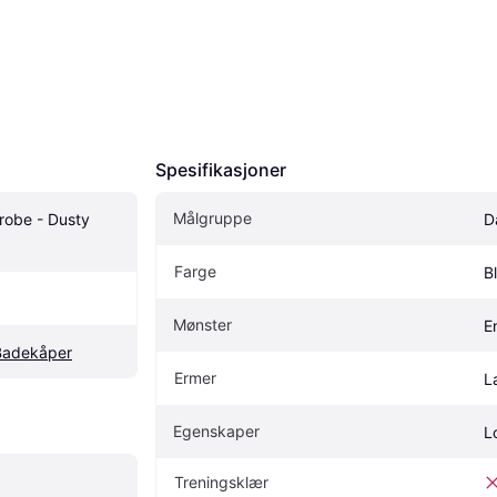
Spesifikasjoner
Målgruppe
obe - Dusty 
D
Farge
B
Mønster
E
Badekåper
Ermer
L
Egenskaper
L
Treningsklær