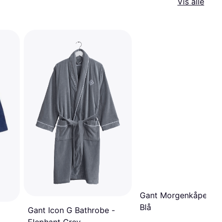
Vis alle
Gant Morgenkåpe Cre
Blå
Gant Icon G Bathrobe -
Elephant Grey