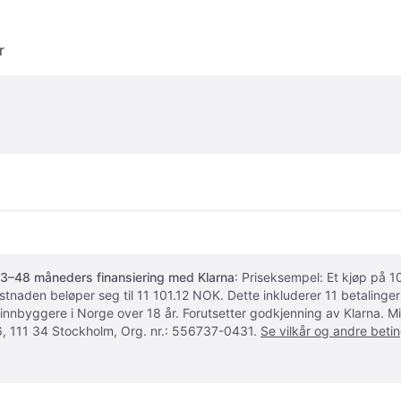
r
3–48 måneders finansiering med Klarna
: Priseksempel: Et kjøp på
ostnaden beløper seg til 11 101.12 NOK. Dette inkluderer 11 betalin
 innbyggere i Norge over 18 år. Forutsetter godkjenning av Klarna.
, 111 34 Stockholm, Org. nr.: 556737-0431.
Se vilkår og andre betin