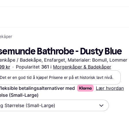
ekåper
etoder
Handle og sammenlign priser
Shopping og belønninger
Bankvirksomhet
Mobil
Mer 
Foto & Video
Kontor
toder
Tilbud
Cashback
Klarnakortet
Gaming & Underholdning
Reise-eSIM
Hva e
semunde Bathrobe - Dusty Blue
g.com
Skjønnhet & Helse
Utforsk butikker
Klarna Saldo
Mobil & Wearables
r
et
Klær & Accessories
Medlemskap
Barn & Familie
nkåpe / Badekåpe, Ensfarget, Materialer: Bomull, Lommer
30 dager
o
Leker & Hobby
Inviter en venn
Kjøretøy & Mobilitet
ian
Hjem & Interiør
Hage & Utemiljø
99 kr
·
Popularitet 
361 
i 
Morgenkåper & Badekåper
Lyd & Bilde
Kjøkkenapparater
Det er en god tid å kjøpe! Prisene er på et historisk lavt nivå.
Sport & Fritid
Hvitevarer
Data
Bøker, Filmer & Musikk
fleksible betalingsalternativer med
Lær hvordan
ikt
Bygg & Oppussing
Alle ka
else (Small-Large)
lg Størrelse (Small-Large)