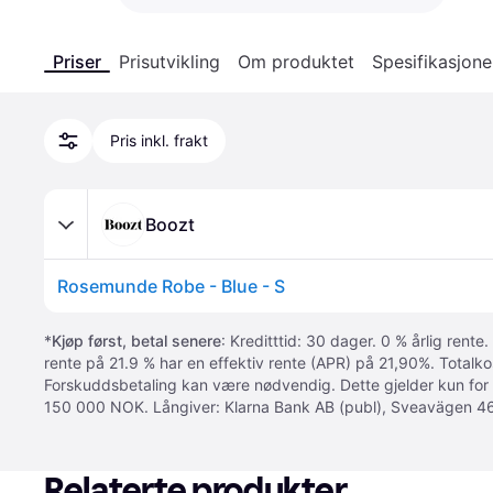
Priser
Prisutvikling
Om produktet
Spesifikasjone
Pris inkl. frakt
Boozt
Rosemunde Robe - Blue - S
*
Kjøp først, betal senere
: Kreditttid: 30 dager. 0 % årlig rente.
rente på 21.9 % har en effektiv rente (APR) på 21,90%. Totalk
Forskuddsbetaling kan være nødvendig. Dette gjelder kun for
150 000 NOK. Långiver: Klarna Bank AB (publ), Sveavägen 46
Relaterte produkter