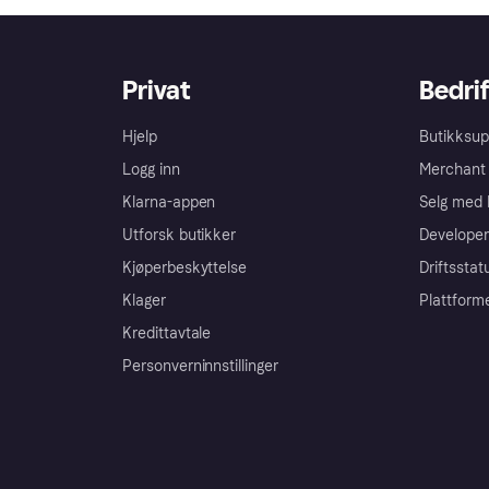
Privat
Bedrif
Hjelp
Butikksup
Logg inn
Merchant 
Klarna-appen
Selg med 
Utforsk butikker
Developer
Kjøperbeskyttelse
Driftsstat
Klager
Plattform
Kredittavtale
Personverninnstillinger