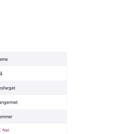
ame
lå
nsfarget
angermet
ommer
Nei