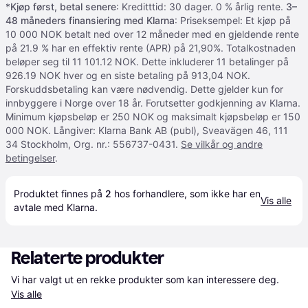
*
Kjøp først, betal senere
: Kreditttid: 30 dager. 0 % årlig rente.
3–
48 måneders finansiering med Klarna
: Priseksempel: Et kjøp på
10 000 NOK betalt ned over 12 måneder med en gjeldende rente
på 21.9 % har en effektiv rente (APR) på 21,90%. Totalkostnaden
beløper seg til 11 101.12 NOK. Dette inkluderer 11 betalinger på
926.19 NOK hver og en siste betaling på 913,04 NOK.
Forskuddsbetaling kan være nødvendig. Dette gjelder kun for
innbyggere i Norge over 18 år. Forutsetter godkjenning av Klarna.
Minimum kjøpsbeløp er 250 NOK og maksimalt kjøpsbeløp er 150
000 NOK. Långiver: Klarna Bank AB (publ), Sveavägen 46, 111
34 Stockholm, Org. nr.: 556737-0431.
Se vilkår og andre
betingelser
.
Produktet finnes på 
2
 hos 
forhandlere
, som ikke har en 
Vis alle
avtale med Klarna.
Relaterte produkter
Vi har valgt ut en rekke produkter som kan interessere deg. 
Vis alle