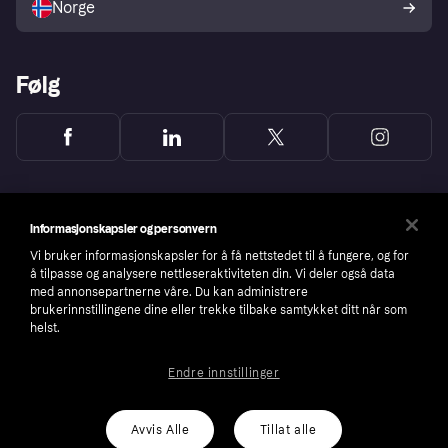
Norge
Følg
Informasjonskapsler og personvern
Vi bruker informasjonskapsler for å få nettstedet til å fungere, og for
å tilpasse og analysere nettleseraktiviteten din. Vi deler også data
med annonsepartnerne våre. Du kan administrere
brukerinnstillingene dine eller trekke tilbake samtykket ditt når som
helst.
Endre innstillinger
Copyright © 2005-2026 Klarna Bank AB (publ). Headquarters: Stockholm, Sweden. All
rights reserved. Klarna Bank AB (publ). Sveavägen 46, 111 34 Stockholm. Organization
number: 556737-0431
Avvis Alle
Tillat alle