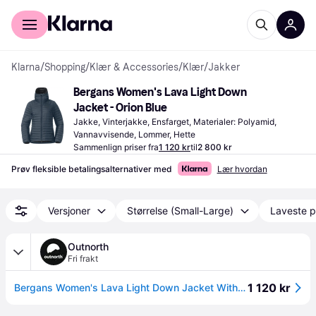
For kunder
For bedrifter
Klarna
/
Shopping
/
Klær & Accessories
/
Klær
/
Jakker
Bergans Women's Lava Light Down 
Jacket - Orion Blue
Jakke, Vinterjakke, Ensfarget, Materialer: Polyamid, 
Vannavvisende, Lommer, Hette
Sammenlign priser fra
1 120 kr
til
2 800 kr
Prøv fleksible betalingsalternativer med
Lær hvordan
Versjoner
Størrelse (Small-Large)
Laveste p
Outnorth
Fri frakt
1 120 kr
Bergans Women's Lava Light Down Jacket With Hood Orion Blue XS