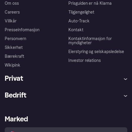
Om oss
Prisguiden er nå Klarna
Careers
Tilgjengelighet
Villkår
Auto-Track
Presseinformasjon
Kontakt
Personvern
Kontaktinformasjon for
myndigheter
Sikkerhet
Eierstyring og selskapsledelse
Bærekraft
Investor relations
Wikipink
Privat
Hjelp
Kjøperbeskyttelse
Bedrift
Logg inn
Klager
Butikksupport
Developers portal
Klarna-appen
Kredittavtale
Merchant portal
Driftsstatus
Marked
Utforsk butikker
Personverninnstillinger
Selg med Klarna
Plattformer og partnere