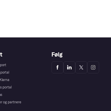
t
Følg
port
portal
Klarna
s portal
us
er og partnere