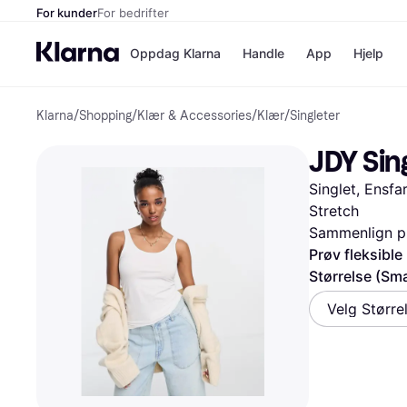
For kunder
For bedrifter
Oppdag Klarna
Handle
App
Hjelp
Klarna
/
Shopping
/
Klær & Accessories
/
Klær
/
Singleter
Betalingsm
Butikker
Betalingsme
Elkjøp
JDY Sin
Betal nå
Bookin
Betal i 3 dele
Farmasi
Singlet, Ensfa
Betal innen 
kicks.n
Finansiering
Norweg
Stretch
Vipps
Sammenlign pr
Prøv fleksible
Størrelse (Sma
Butikkovers
Velg Større