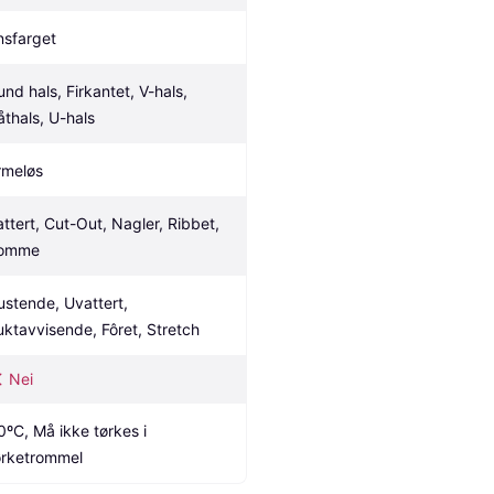
nsfarget
und hals, Firkantet, V-hals, 
åthals, U-hals
rmeløs
attert, Cut-Out, Nagler, Ribbet, 
omme
ustende, Uvattert, 
uktavvisende, Fôret, Stretch
Nei
0ºC, Må ikke tørkes i 
ørketrommel