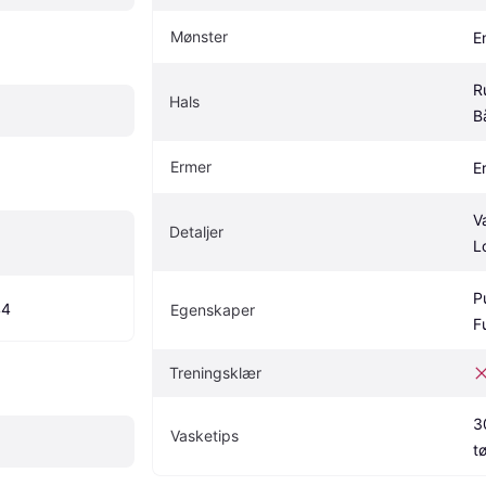
Mønster
E
R
Hals
B
Ermer
E
V
Detaljer
L
P
44
Egenskaper
F
Treningsklær
3
Vasketips
t