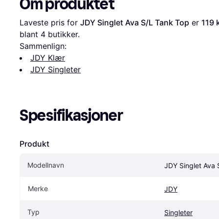
Om produktet
Laveste pris for 
JDY Singlet Ava S/L Tank Top
 er 
119 
blant 
4
 butikker.
Sammenlign:
JDY Klær
JDY Singleter
Spesifikasjoner
Produkt
Modellnavn
JDY Singlet Ava 
Merke
JDY
Typ
Singleter