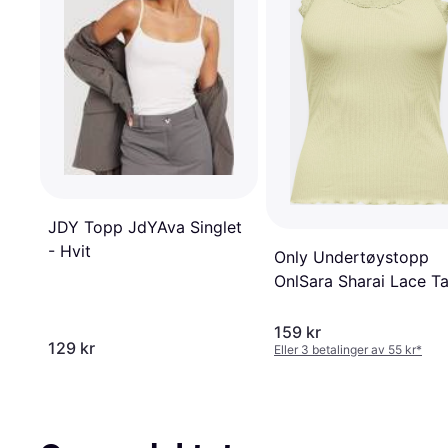
JDY Topp JdYAva Singlet
- Hvit
Only Undertøystopp
OnlSara Sharai Lace T
Top Jrs - Beige
159 kr
129 kr
Eller 3 betalinger av 55 kr
*