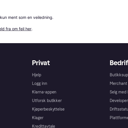
 kun ment som en veiledning.

ld fra om feil her
.
Privat
Bedrif
Hjelp
Butikksup
Logg inn
Merchant 
Klarna-appen
Selg med 
Utforsk butikker
Developer
Kjøperbeskyttelse
Driftsstat
Klager
Plattform
Kredittavtale