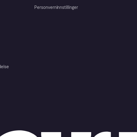
Personverninnstillinger
delse