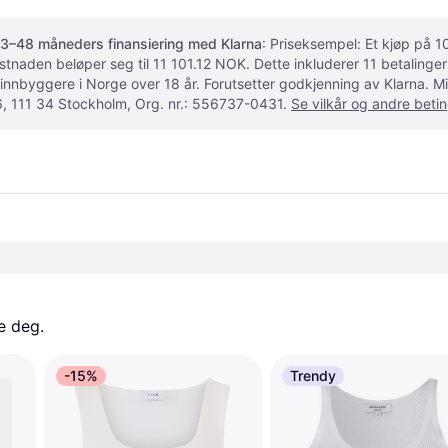
3–48 måneders finansiering med Klarna
: Priseksempel: Et kjøp på
ostnaden beløper seg til 11 101.12 NOK. Dette inkluderer 11 betalin
 innbyggere i Norge over 18 år. Forutsetter godkjenning av Klarna.
, 111 34 Stockholm, Org. nr.: 556737-0431.
Se vilkår og andre betin
e deg. 
-15%
Trendy