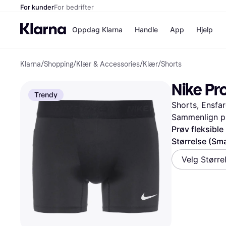
For kunder
For bedrifter
Oppdag Klarna
Handle
App
Hjelp
Klarna
/
Shopping
/
Klær & Accessories
/
Klær
/
Shorts
Betalingsm
Butikker
Betalingsme
Elkjøp
Nike Pro
Betal nå
Bookin
Trendy
Betal i 3 dele
Farmasi
Shorts, Ensfar
Betal innen 
kicks.n
Finansiering
Norweg
Sammenlign pr
Vipps
Prøv fleksible
Størrelse (Sma
Butikkovers
Velg Større