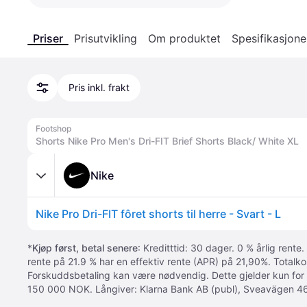
Priser
Prisutvikling
Om produktet
Spesifikasjone
Pris inkl. frakt
Footshop
Shorts Nike Pro Men's Dri-FIT Brief Shorts Black/ White XL
Nike
Nike Pro Dri-FIT fôret shorts til herre - Svart - L
*
Kjøp først, betal senere
: Kreditttid: 30 dager. 0 % årlig rente.
rente på 21.9 % har en effektiv rente (APR) på 21,90%. Totalk
Forskuddsbetaling kan være nødvendig. Dette gjelder kun for
150 000 NOK. Långiver: Klarna Bank AB (publ), Sveavägen 46