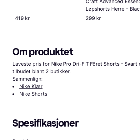
Craft Advanced Essen
Løpshorts Herre - Bla
419 kr
299 kr
Om produktet
Laveste pris for 
Nike Pro Dri-FIT Fôret Shorts - Svart
 
tilbudet blant 
2
 butikker.
Sammenlign:
Nike Klær
Nike Shorts
Spesifikasjoner