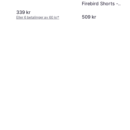
Firebird Shorts -
Black/White
339 kr
509 kr
Eller 6 betalinger av 60 kr
*