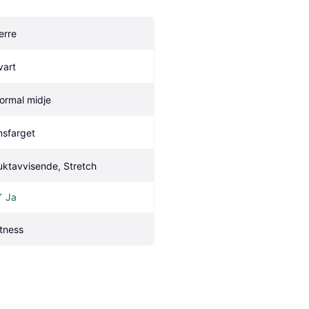
erre
vart
ormal midje
nsfarget
uktavvisende, Stretch
Ja
itness