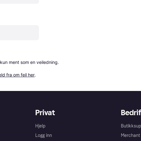
 kun ment som en veiledning.

ld fra om feil her
.
Privat
Bedrif
Hjelp
Butikksup
Logg inn
Merchant 