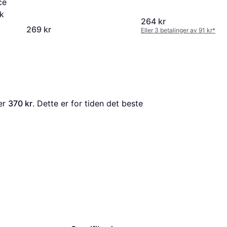
Black
ce
ck
264 kr
269 kr
Eller 3 betalinger av 91 kr
*
er 
370 kr
. Dette er for tiden det beste 