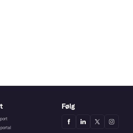
t
Følg
port
portal