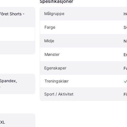
Spesifikasjoner
Målgruppe
ôret Shorts - 
H
Farge
S
Midje
N
Mønster
E
Egenskaper
F
 Spandex, 
Treningsklær
r
Sport / Aktivitet
F
XXL