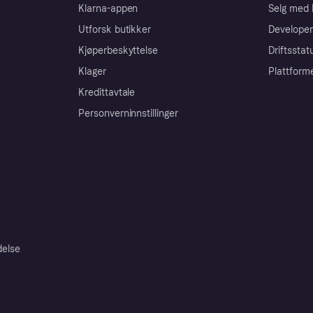
Klarna-appen
Selg med 
Utforsk butikker
Developer
Kjøperbeskyttelse
Driftsstat
Klager
Plattform
Kredittavtale
Personverninnstillinger
delse