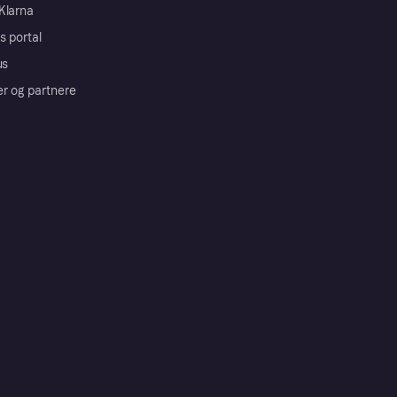
Klarna
s portal
us
er og partnere