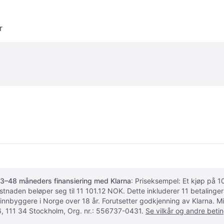
r
3–48 måneders finansiering med Klarna
: Priseksempel: Et kjøp på
ostnaden beløper seg til 11 101.12 NOK. Dette inkluderer 11 betalin
 innbyggere i Norge over 18 år. Forutsetter godkjenning av Klarna.
, 111 34 Stockholm, Org. nr.: 556737-0431.
Se vilkår og andre betin