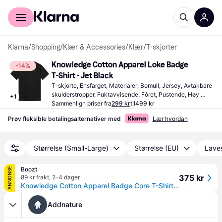
For kunder
For bedrifter
Klarna
/
Shopping
/
Klær & Accessories
/
Klær
/
T-skjorter
Knowledge Cotton Apparel Loke Badge 
-14%
T-Shirt - Jet Black
T-skjorte, Ensfarget, Materialer: Bomull, Jersey, Avtakbare 
skulderstropper, Fuktavvisende, Fôret, Pustende, Høy 
+
1
komfort
Sammenlign priser fra
299 kr
til
499 kr
Prøv fleksible betalingsalternativer med
Lær hvordan
Størrelse (Small-Large)
Størrelse (EU)
Laves
Boozt
ANNONSE
375 kr
89 kr frakt
,
2–4 dager
Knowledge Cotton Apparel Badge Core T-Shirt - Black - S
Addnature