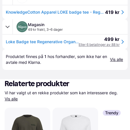
419 kr
KnowledgeCotton Apparel LOKE badge tee - Regenerative Organic Certified Black Jet
Magasin
49 kr frakt
,
3–6 dager
499 kr
Loke Badge tee Regenerative Organic Certified - Gots/vegan Str XXL - Kortermede T-skjorter hos Magasin
Eller 6 betalinger av 88 kr
Produktet finnes på 
1
 hos 
forhandler
, som ikke har en 
Vis alle
avtale med Klarna.
Relaterte produkter
Vi har valgt ut en rekke produkter som kan interessere deg. 
Vis alle
Trendy