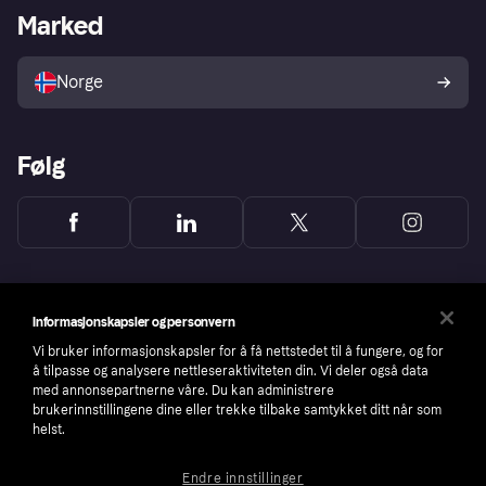
Merchant portal
Driftsstatus
Marked
Utforsk butikker
Personverninnstillinger
Selg med Klarna
Plattformer og partnere
Norge
Følg
Informasjonskapsler og personvern
Vi bruker informasjonskapsler for å få nettstedet til å fungere, og for
å tilpasse og analysere nettleseraktiviteten din. Vi deler også data
med annonsepartnerne våre. Du kan administrere
brukerinnstillingene dine eller trekke tilbake samtykket ditt når som
helst.
Endre innstillinger