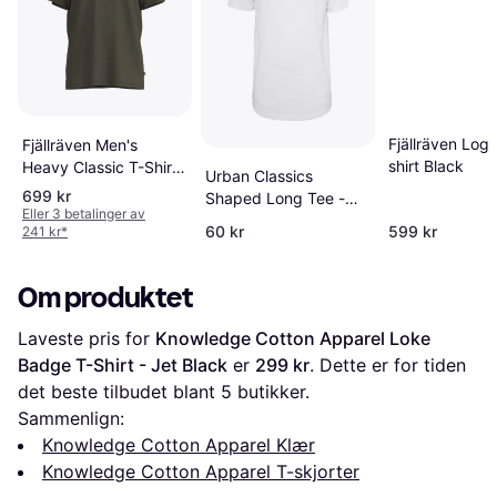
Fjällräven Logo
Fjällräven Men's
shirt Black
Heavy Classic T-Shirt
Urban Classics
- Laurel Green
699 kr
Shaped Long Tee -
Eller 3 betalinger av
Hvit
60 kr
599 kr
241 kr
*
Om produktet
Laveste pris for 
Knowledge Cotton Apparel Loke 
Badge T-Shirt - Jet Black
 er 
299 kr
. Dette er for tiden 
det beste tilbudet blant 
5
 butikker.
Sammenlign:
Knowledge Cotton Apparel Klær
Knowledge Cotton Apparel T-skjorter