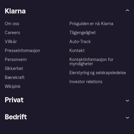
Klarna
Om oss
Prisguiden er nå Klarna
Careers
Tilgjengelighet
Villkår
Auto-Track
Presseinformasjon
Kontakt
Personvern
Kontaktinformasjon for
myndigheter
Sikkerhet
Eierstyring og selskapsledelse
Bærekraft
Investor relations
Wikipink
Privat
Hjelp
Kjøperbeskyttelse
Bedrift
Logg inn
Klager
Butikksupport
Developers portal
Klarna-appen
Kredittavtale