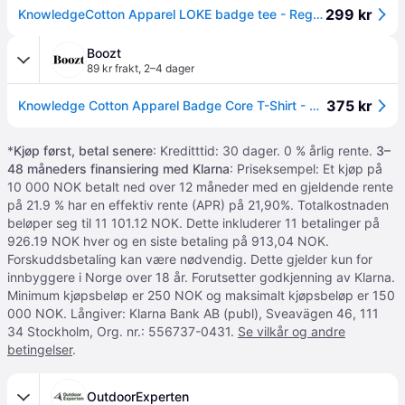
299 kr
KnowledgeCotton Apparel LOKE badge tee - Regenerative Organic Certified Black Jet
Boozt
89 kr frakt
,
2–4 dager
375 kr
Knowledge Cotton Apparel Badge Core T-Shirt - Black - M
*
Kjøp først, betal senere
: Kreditttid: 30 dager. 0 % årlig rente.
3–
48 måneders finansiering med Klarna
: Priseksempel: Et kjøp på
10 000 NOK betalt ned over 12 måneder med en gjeldende rente
på 21.9 % har en effektiv rente (APR) på 21,90%. Totalkostnaden
beløper seg til 11 101.12 NOK. Dette inkluderer 11 betalinger på
926.19 NOK hver og en siste betaling på 913,04 NOK.
Forskuddsbetaling kan være nødvendig. Dette gjelder kun for
innbyggere i Norge over 18 år. Forutsetter godkjenning av Klarna.
Minimum kjøpsbeløp er 250 NOK og maksimalt kjøpsbeløp er 150
000 NOK. Långiver: Klarna Bank AB (publ), Sveavägen 46, 111
34 Stockholm, Org. nr.: 556737-0431.
Se vilkår og andre
betingelser
.
OutdoorExperten