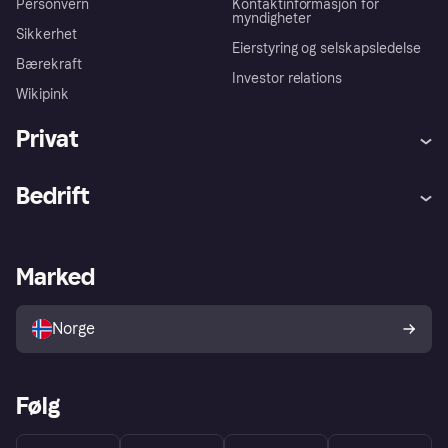
Personvern
Kontaktinformasjon for
myndigheter
Sikkerhet
Eierstyring og selskapsledelse
Bærekraft
Investor relations
Wikipink
Privat
Hjelp
Kjøperbeskyttelse
Bedrift
Logg inn
Klager
Butikksupport
Developers portal
Klarna-appen
Kredittavtale
Merchant portal
Driftsstatus
Marked
Utforsk butikker
Personverninnstillinger
Selg med Klarna
Plattformer og partnere
Norge
Følg