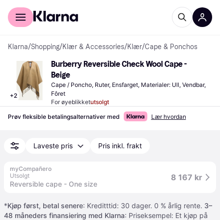
For kunder
For bedrifter
Klarna
/
Shopping
/
Klær & Accessories
/
Klær
/
Cape & Ponchos
Burberry Reversible Check Wool Cape - 
Beige
Cape / Poncho, Ruter, Ensfarget, Materialer: Ull, Vendbar, 
Fôret
+
2
For øyeblikket
utsolgt
Prøv fleksible betalingsalternativer med
Lær hvordan
Laveste pris
Pris inkl. frakt
myCompañero
Utsolgt
8 167 kr
Reversible cape - One size
*
Kjøp først, betal senere
: Kreditttid: 30 dager. 0 % årlig rente.
3–
48 måneders finansiering med Klarna
: Priseksempel: Et kjøp på