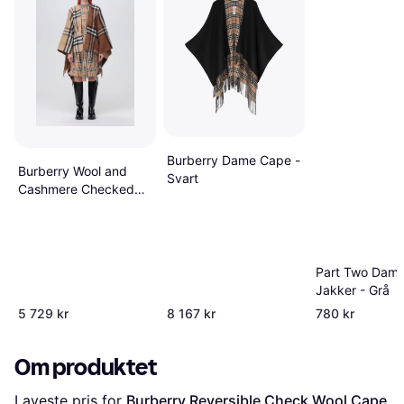
Burberry Dame Cape -
Burberry Wool and
Svart
Cashmere Checked
Cape
Part Two Dam
Jakker - Grå
5 729 kr
8 167 kr
780 kr
Om produktet
Laveste pris for 
Burberry Reversible Check Wool Cape 