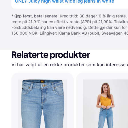
ONLY Juicy high waist wide leg jeans in white
*
Kjøp først, betal senere
: Kreditttid: 30 dager. 0 % årlig rente.
rente på 21.9 % har en effektiv rente (APR) på 21,90%. Totalk
Forskuddsbetaling kan være nødvendig. Dette gjelder kun for
150 000 NOK. Långiver: Klarna Bank AB (publ), Sveavägen 46
Relaterte produkter
Vi har valgt ut en rekke produkter som kan interesser