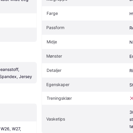
Farge
H
Passform
R
Midje
N
Mønster
E
eansstoff, 
Detaljer
R
/ Spandex, Jersey
Egenskaper
S
Treningsklær
3
Vasketips
s
t
W26, W27, 