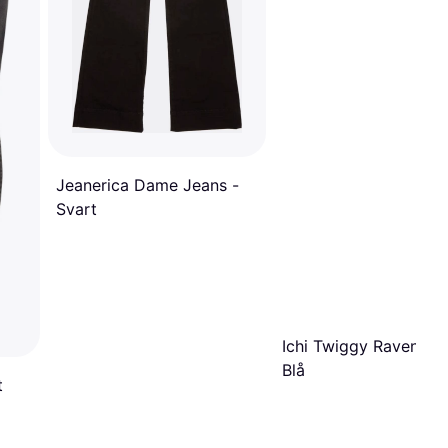
Jeanerica Dame Jeans -
Svart
Ichi Twiggy Raven Je
Blå
t