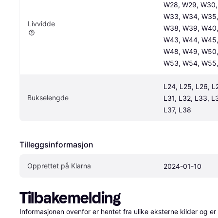
W28, W29, W30, 
W33, W34, W35,
Livvidde
W38, W39, W40,
W43, W44, W45,
W48, W49, W50,
W53, W54, W55
L24, L25, L26, L2
Bukselengde
L31, L32, L33, L3
L37, L38
Tilleggsinformasjon
Opprettet på Klarna
2024-01-10
Tilbakemelding
Informasjonen ovenfor er hentet fra ulike eksterne kilder og er