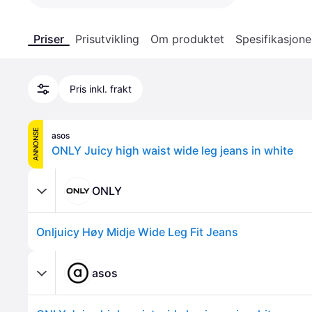
Priser
Prisutvikling
Om produktet
Spesifikasjone
Pris inkl. frakt
ANNONSE
asos
ONLY Juicy high waist wide leg jeans in white
ONLY
Onljuicy Høy Midje Wide Leg Fit Jeans
asos