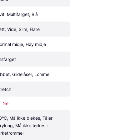
vit, Multifarget, Blå
ett, Vide, Slim, Flare
ormal midje, Høy midje
nsfarget
ibbet, Glidelåser, Lomme
tretch
Nei
0ºC, Må ikke blekes, Tåler 
tryking, Må ikke tørkes i 
ørketrommel