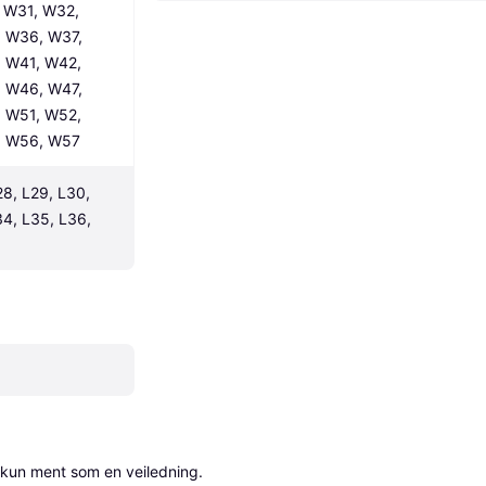
W31, W32, 
 W36, W37, 
 W41, W42, 
 W46, W47, 
 W51, W52, 
, W56, W57
8, L29, L30, 
4, L35, L36, 
 kun ment som en veiledning.
