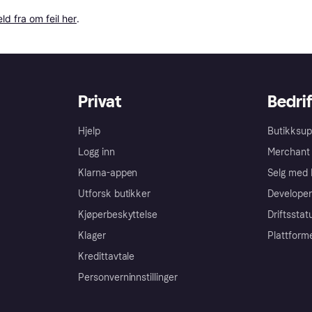
ld fra om feil her
.
Privat
Bedrif
Hjelp
Butikksup
Logg inn
Merchant 
Klarna-appen
Selg med 
Utforsk butikker
Developer
Kjøperbeskyttelse
Driftsstat
Klager
Plattform
Kredittavtale
Personverninnstillinger