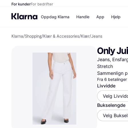
For kunder
For bedrifter
Oppdag Klarna
Handle
App
Hjelp
Klarna
/
Shopping
/
Klær & Accessories
/
Klær
/
Jeans
Betalingsm
Butikker
Betalingsme
Elkjøp
Only Ju
Betal nå
Bookin
Betal i 3 dele
Farmasi
Jeans, Ensfarg
Betal innen 
kicks.n
Finansiering
Norweg
Stretch
Vipps
Sammenlign pr
Fra 6 betalinge
Livvidde
Butikkovers
Velg Livvid
Bukselengde
Velg Bukse