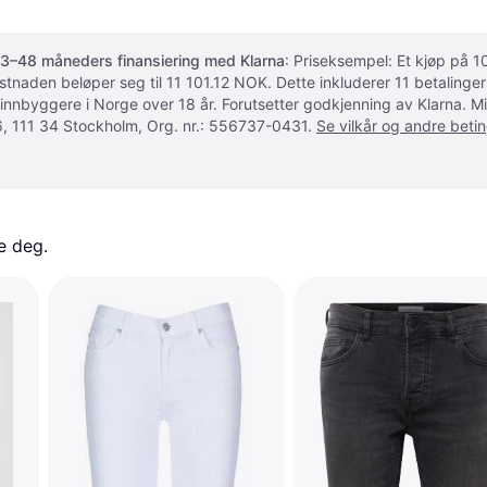
3–48 måneders finansiering med Klarna
: Priseksempel: Et kjøp på
ostnaden beløper seg til 11 101.12 NOK. Dette inkluderer 11 betalin
 innbyggere i Norge over 18 år. Forutsetter godkjenning av Klarna.
, 111 34 Stockholm, Org. nr.: 556737-0431.
Se vilkår og andre betin
e deg. 