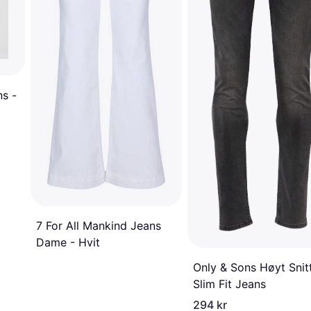
ns -
7 For All Mankind Jeans
Dame - Hvit
Only & Sons Høyt Snit
Slim Fit Jeans
294 kr