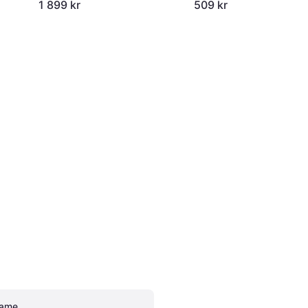
1 899 kr
509 kr
ame