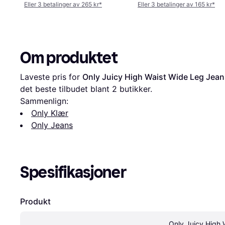
Eller 3 betalinger av 265 kr
*
Eller 3 betalinger av 165 kr
*
Om produktet
Laveste pris for 
Only Juicy High Waist Wide Leg Jean
det beste tilbudet blant 
2
 butikker.
Sammenlign:
Only Klær
Only Jeans
Spesifikasjoner
Produkt
Only Juicy High 