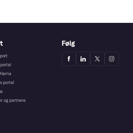
t
Følg
port
portal
Klarna
s portal
us
er og partnere