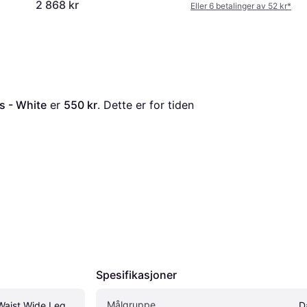
2 868 kr
Eller 6 betalinger av 52 kr
*
s - White
 er 
550 kr
. Dette er for tiden 
Spesifikasjoner
Målgruppe
Waist Wide Leg 
D