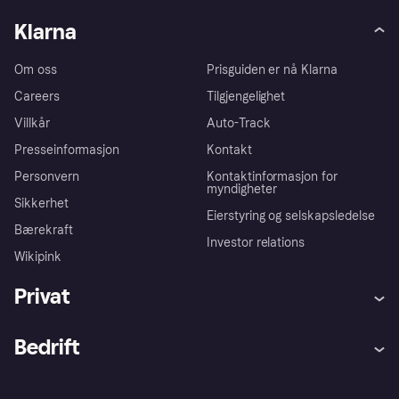
Klarna
Om oss
Prisguiden er nå Klarna
Careers
Tilgjengelighet
Villkår
Auto-Track
Presseinformasjon
Kontakt
Personvern
Kontaktinformasjon for
myndigheter
Sikkerhet
Eierstyring og selskapsledelse
Bærekraft
Investor relations
Wikipink
Privat
Hjelp
Kjøperbeskyttelse
Bedrift
Logg inn
Klager
Butikksupport
Developers portal
Klarna-appen
Kredittavtale