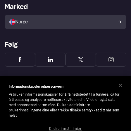
Merchant portal
Driftsstatus
Marked
Utforsk butikker
Personverninnstillinger
Selg med Klarna
Plattformer og partnere
Norge
Følg
Informasjonskapsler og personvern
Vi bruker informasjonskapsler for å få nettstedet til å fungere, og for
å tilpasse og analysere nettleseraktiviteten din. Vi deler også data
med annonsepartnerne våre. Du kan administrere
brukerinnstillingene dine eller trekke tilbake samtykket ditt når som
helst.
Endre innstillinger