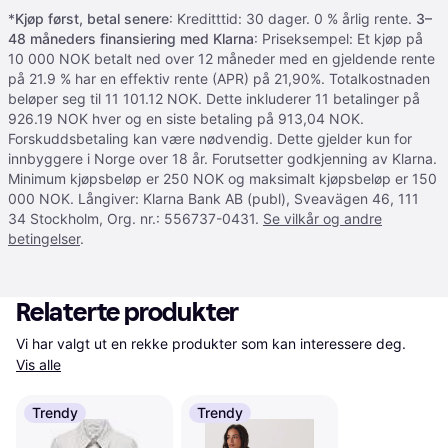
*
Kjøp først, betal senere
: Kreditttid: 30 dager. 0 % årlig rente.
3–
48 måneders finansiering med Klarna
: Priseksempel: Et kjøp på
10 000 NOK betalt ned over 12 måneder med en gjeldende rente
på 21.9 % har en effektiv rente (APR) på 21,90%. Totalkostnaden
beløper seg til 11 101.12 NOK. Dette inkluderer 11 betalinger på
926.19 NOK hver og en siste betaling på 913,04 NOK.
Forskuddsbetaling kan være nødvendig. Dette gjelder kun for
innbyggere i Norge over 18 år. Forutsetter godkjenning av Klarna.
Minimum kjøpsbeløp er 250 NOK og maksimalt kjøpsbeløp er 150
000 NOK. Långiver: Klarna Bank AB (publ), Sveavägen 46, 111
34 Stockholm, Org. nr.: 556737-0431.
Se vilkår og andre
betingelser
.
Relaterte produkter
Vi har valgt ut en rekke produkter som kan interessere deg. 
Vis alle
Trendy
Trendy