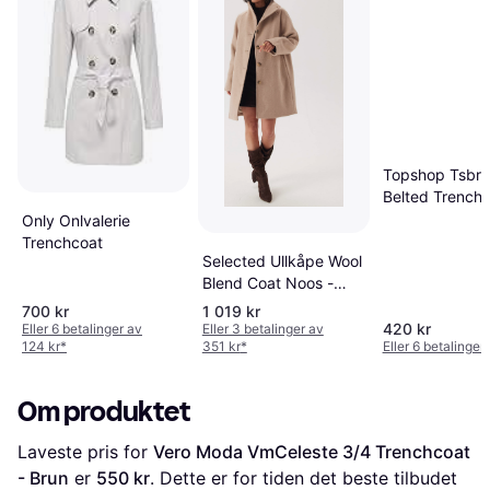
Topshop Tsbro
Belted Trench 
Pumice Stone
Only Onlvalerie
Trenchcoat
Selected Ullkåpe Wool
Blend Coat Noos -
Beige
700 kr
1 019 kr
420 kr
Eller 6 betalinger av
Eller 3 betalinger av
124 kr
*
351 kr
*
Eller 6 betalinger
Om produktet
Laveste pris for 
Vero Moda VmCeleste 3/4 Trenchcoat 
- Brun
 er 
550 kr
. Dette er for tiden det beste tilbudet 