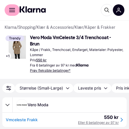
For kunder
For bedrifter
Klarna
/
Shopping
/
Klær & Accessories
/
Klær
/
Kåper & Frakker
Vero Moda VmCeleste 3/4 Trenchcoat - 
Trendy
Brun
Kåpe / Frakk, Trenchcoat, Ensfarget, Materialer: Polyester, 
Lommer
+
1
Pris
550 kr
Fra 6 betalinger av 97 kr med
Prøv fleksible betalinger*
Størrelse (Small-Large)
Laveste pris
Pris ink
Vero Moda
550 kr
Vmceleste Frakk
Eller 6 betalinger av 97 kr