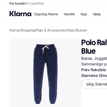
For kunder
For bedrifter
Oppdag Klarna
Handle
App
Hjelp
Klarna
/
Shopping
/
Klær & Accessories
/
Klær
/
Bukser
Betalingsm
Butikker
Betalingsme
Elkjøp
Polo Ral
Betal nå
Bookin
Betal i 3 dele
Farmasi
Blue
Betal innen 
kicks.n
Finansiering
Norweg
Bukse, Joggeb
Vipps
Sammenlign pr
Prøv fleksible
Butikkovers
Størrelse (Sma
Velg Større