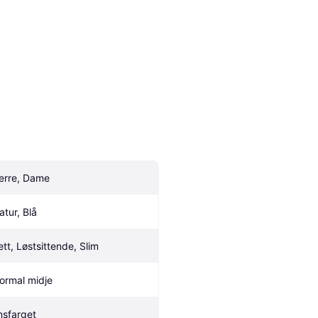
erre, Dame
atur, Blå
ett, Løstsittende, Slim
ormal midje
nsfarget