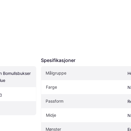
Spesifikasjoner
Målgruppe
n Bomullsbukser 
H
lue
Farge
N
n
Passform
R
Midje
N
Mønster
E