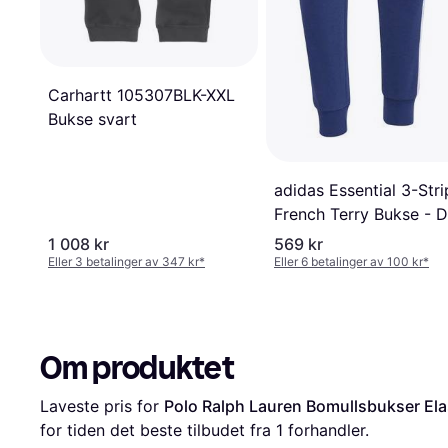
Carhartt 105307BLK-XXL
Bukse svart
adidas Essential 3-Str
French Terry Bukse - 
Blue/White
1 008 kr
569 kr
Eller 3 betalinger av 347 kr
*
Eller 6 betalinger av 100 kr
*
Om produktet
Laveste pris for 
Polo Ralph Lauren Bomullsbukser Elas
for tiden det beste tilbudet fra 1 forhandler.