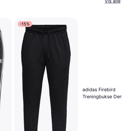
Vis alle
-15%
adidas Firebird
Treningbukse Denim -
True Black