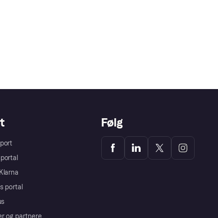
t
Følg
port
portal
Klarna
s portal
us
er og partnere