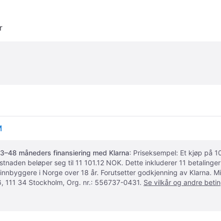
r
M
3–48 måneders finansiering med Klarna
: Priseksempel: Et kjøp på
ostnaden beløper seg til 11 101.12 NOK. Dette inkluderer 11 betalin
 innbyggere i Norge over 18 år. Forutsetter godkjenning av Klarna.
, 111 34 Stockholm, Org. nr.: 556737-0431.
Se vilkår og andre betin