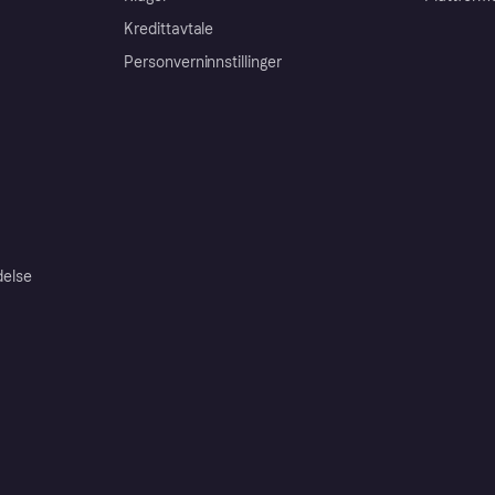
Kredittavtale
Personverninnstillinger
delse