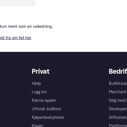
 kun ment som en veiledning.

ld fra om feil her
.
Privat
Bedrif
Hjelp
Butikksup
Logg inn
Merchant 
Klarna-appen
Selg med 
Utforsk butikker
Developer
Kjøperbeskyttelse
Driftsstat
Klager
Plattform