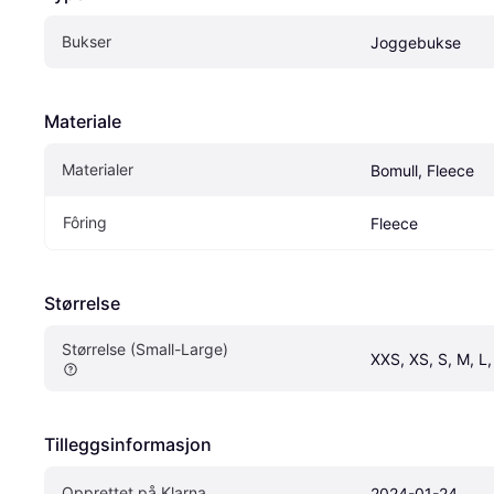
Bukser
Joggebukse
Materiale
Materialer
Bomull, Fleece
Fôring
Fleece
Størrelse
Størrelse (Small-Large)
XXS, XS, S, M, L
Tilleggsinformasjon
Opprettet på Klarna
2024-01-24