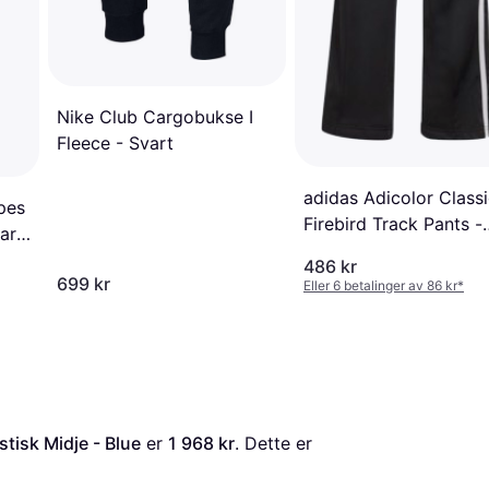
Nike Club Cargobukse I
Fleece - Svart
adidas Adicolor Class
ipes
Firebird Track Pants -
Dark
Black
486 kr
699 kr
Eller 6 betalinger av 86 kr
*
tisk Midje - Blue
 er 
1 968 kr
. Dette er 