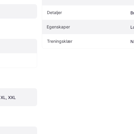
Detaljer
B
Egenskaper
L
Treningsklær
N
, XL, XXL