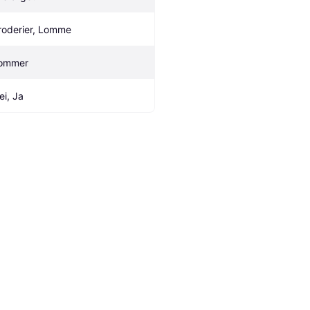
roderier, Lomme
ommer
ei, Ja