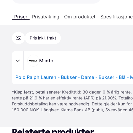
Priser
Prisutvikling
Om produktet
Spesifikasjone
Pris inkl. frakt
Miinto
Polo Ralph Lauren - Bukser - Dame - Bukser - Blå - 
*
Kjøp først, betal senere
: Kreditttid: 30 dager. 0 % årlig rente.
rente på 21.9 % har en effektiv rente (APR) på 21,90%. Totalk
Forskuddsbetaling kan være nødvendig. Dette gjelder kun for
150 000 NOK. Långiver: Klarna Bank AB (publ), Sveavägen 46
Relaterte produkter