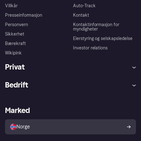
Villkår
Auto-Track
Presseinformasjon
Kontakt
Personvern
Kontaktinformasjon for
myndigheter
Sikkerhet
Eierstyring og selskapsledelse
Bærekraft
Investor relations
Wikipink
Privat
Hjelp
Kjøperbeskyttelse
Bedrift
Logg inn
Klager
Butikksupport
Developers portal
Klarna-appen
Kredittavtale
Merchant portal
Driftsstatus
Marked
Utforsk butikker
Personverninnstillinger
Selg med Klarna
Plattformer og partnere
Norge