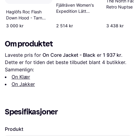
The North Fac
Fjällräven Women's
Retro Nuptse J
Expedition Lätt
Haglöfs Roc Flash
Black
Hoodie Black
Down Hood - Tarn
Blue
3 000 kr
2 514 kr
3 438 kr
Om produktet
Laveste pris for 
On Core Jacket - Black
 er 
1 937 kr
. 
Dette er for tiden det beste tilbudet blant 
4
 butikker.
Sammenlign:
On Klær
On Jakker
Spesifikasjoner
Produkt