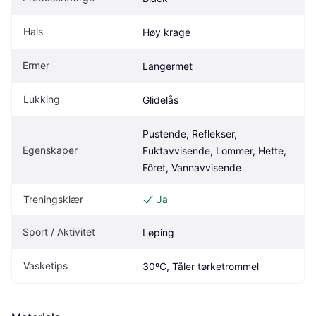
Hals
Høy krage
Ermer
Langermet
Lukking
Glidelås
Pustende, Reflekser, 
Egenskaper
Fuktavvisende, Lommer, Hette, 
Fôret, Vannavvisende
Treningsklær
Ja
Sport / Aktivitet
Løping
Vasketips
30ºC, Tåler tørketrommel