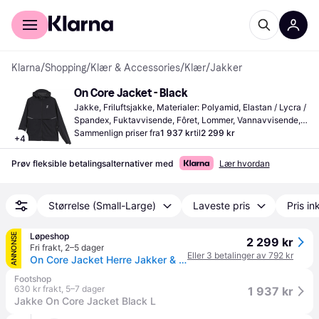
For kunder
For bedrifter
Klarna
/
Shopping
/
Klær & Accessories
/
Klær
/
Jakker
On Core Jacket - Black
Jakke, Friluftsjakke, Materialer: Polyamid, Elastan / Lycra / 
Spandex, Fuktavvisende, Fôret, Lommer, Vannavvisende, 
Pustende, Hette, Reflekser
Sammenlign priser fra
1 937 kr
til
2 299 kr
+
4
Prøv fleksible betalingsalternativer med
Lær hvordan
Størrelse (Small-Large)
Laveste pris
Pris ink
Løpeshop
ANNONSE
2 299 kr
Fri frakt
,
2–5 dager
Eller 3 betalinger av 792 kr
On Core Jacket Herre Jakker & vester Svart
Footshop
630 kr frakt
,
5–7 dager
1 937 kr
Jakke On Core Jacket Black L