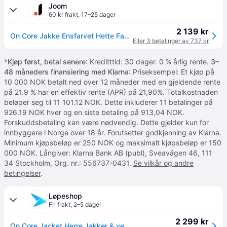
Joom
60 kr frakt
,
17–25 dager
2 139 kr
On Core Jakke Ensfarvet Hette Fashi Allsidig Langermet Jakke Herrejakker Svart 1ME10330553 XL
Eller 3 betalinger av 737 kr
*
Kjøp først, betal senere
: Kreditttid: 30 dager. 0 % årlig rente.
3–
48 måneders finansiering med Klarna
: Priseksempel: Et kjøp på
10 000 NOK betalt ned over 12 måneder med en gjeldende rente
på 21.9 % har en effektiv rente (APR) på 21,90%. Totalkostnaden
beløper seg til 11 101.12 NOK. Dette inkluderer 11 betalinger på
926.19 NOK hver og en siste betaling på 913,04 NOK.
Forskuddsbetaling kan være nødvendig. Dette gjelder kun for
innbyggere i Norge over 18 år. Forutsetter godkjenning av Klarna.
Minimum kjøpsbeløp er 250 NOK og maksimalt kjøpsbeløp er 150
000 NOK. Långiver: Klarna Bank AB (publ), Sveavägen 46, 111
34 Stockholm, Org. nr.: 556737-0431.
Se vilkår og andre
betingelser
.
Løpeshop
Fri frakt
,
2–5 dager
2 299 kr
On Core Jacket Herre Jakker & vester Svart