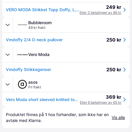
249 kr
VERO MODA Strikket Topp Doffy, L, VERO MODA Topp Beige L
Eller 3 betalinger av 86 kr
Bubbleroom
49 kr frakt
250 kr
Vmdoffy 2/4 O-neck pullover
Vero Moda
250 kr
Vmdoffy Strikkegenser
asos
Fri frakt
369 kr
Vero Moda short sleeved knitted top in cream melange-White
Eller 6 betalinger av 65 kr
Produktet finnes på 
1
 hos 
forhandler
, som ikke har en 
Vis alle
avtale med Klarna.