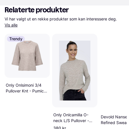
Relaterte produkter
Vi har valgt ut en rekke produkter som kan interessere deg. 
Vis alle
Trendy
Only Onlsimoni 3/4
Pullover Knt - Pumice
Stone
Only Onlcamilla O-
Devold Nanse
neck L/S Pullover -
Refined Sweate
Grå
380 kr
Offwhite