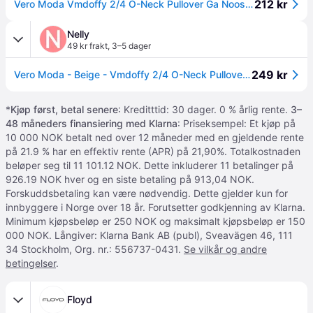
212 kr
Vero Moda Vmdoffy 2/4 O-Neck Pullover Ga Noos - Grey - XS
Nelly
49 kr frakt
,
3–5 dager
249 kr
Vero Moda - Beige - Vmdoffy 2/4 O-Neck Pullover Ga Noos - Large
*
Kjøp først, betal senere
: Kreditttid: 30 dager. 0 % årlig rente.
3–
48 måneders finansiering med Klarna
: Priseksempel: Et kjøp på
10 000 NOK betalt ned over 12 måneder med en gjeldende rente
på 21.9 % har en effektiv rente (APR) på 21,90%. Totalkostnaden
beløper seg til 11 101.12 NOK. Dette inkluderer 11 betalinger på
926.19 NOK hver og en siste betaling på 913,04 NOK.
Forskuddsbetaling kan være nødvendig. Dette gjelder kun for
innbyggere i Norge over 18 år. Forutsetter godkjenning av Klarna.
Minimum kjøpsbeløp er 250 NOK og maksimalt kjøpsbeløp er 150
000 NOK. Långiver: Klarna Bank AB (publ), Sveavägen 46, 111
34 Stockholm, Org. nr.: 556737-0431.
Se vilkår og andre
betingelser
.
Floyd