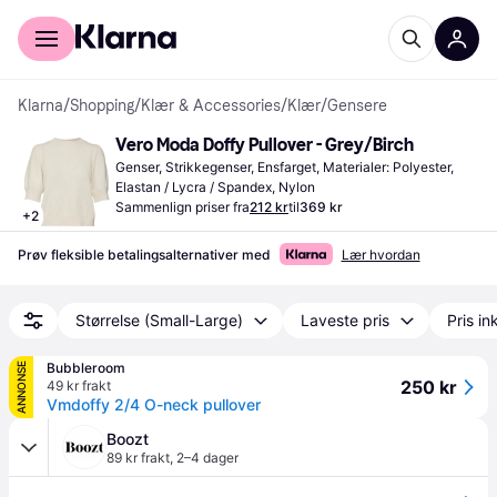
For kunder
For bedrifter
Klarna
/
Shopping
/
Klær & Accessories
/
Klær
/
Gensere
Vero Moda Doffy Pullover - Grey/Birch
Genser, Strikkegenser, Ensfarget, Materialer: Polyester, 
Elastan / Lycra / Spandex, Nylon
Sammenlign priser fra
212 kr
til
369 kr
+
2
Prøv fleksible betalingsalternativer med
Lær hvordan
Størrelse (Small-Large)
Laveste pris
Pris ink
Bubbleroom
ANNONSE
250 kr
49 kr frakt
Vmdoffy 2/4 O-neck pullover
Boozt
89 kr frakt
,
2–4 dager