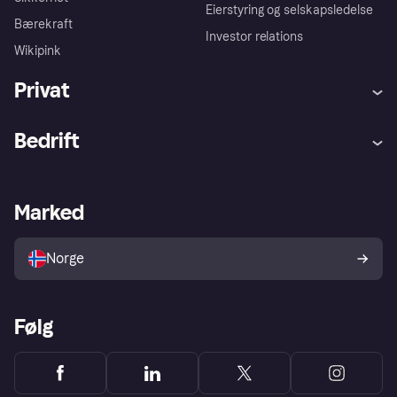
Eierstyring og selskapsledelse
Bærekraft
Investor relations
Wikipink
Privat
Hjelp
Kjøperbeskyttelse
Bedrift
Logg inn
Klager
Butikksupport
Developers portal
Klarna-appen
Kredittavtale
Merchant portal
Driftsstatus
Marked
Utforsk butikker
Personverninnstillinger
Selg med Klarna
Plattformer og partnere
Norge
Følg