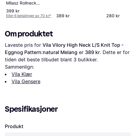
Milasz Rollneck
Pullover Kvinde
399 kr
Høyhalset - Hvid
389 kr
280 kr
Eller 6 betalinger av 70 kr
*
Om produktet
Laveste pris for 
Vila Vilory High Neck L/S Knit Top - 
Eggnog Pattern:natural Melang
 er 
389 kr
. Dette er for 
tiden det beste tilbudet blant 
3
 butikker.
Sammenlign:
Vila Klær
Vila Gensere
Spesifikasjoner
Produkt