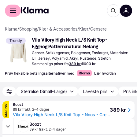
For kunder
For bedrifter
Klarna
/
Shopping
/
Klær & Accessories
/
Klær
/
Gensere
Vila Vilory High Neck L/S Knit Top - 
Trendy
Eggnog Pattern:natural Melang
Genser, Strikkegenser, Pologenser, Ensfarget, Materialer: 
Ull, Jersey, Polyamid, Akryl, Pustende, Stretch
Sammenlign priser fra
389 kr
til
600 kr
Prøv fleksible betalingsalternativer med
Lær hvordan
Størrelse (Small-Large)
Laveste pris
Pris ink
Boozt
ANNONSE
389 kr
89 kr frakt
,
2–4 dager
Vila Vilory High Neck L/S Knit Top - Noos - Cream - XL
Boozt
89 kr frakt
,
2–4 dager