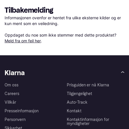
Tilbakemelding
Informasjonen ovenfor er hentet fra ulike eksterne kilder og er 
kun ment som en veiledning.

Oppdaget du noe som ikke stemmer med dette produktet? 
Meld fra om feil her
.
Klarna
Om oss
Prisguiden er nå Klarna
Careers
Tilgjengelighet
Villkår
Auto-Track
Presseinformasjon
Kontakt
Personvern
Kontaktinformasjon for
myndigheter
Sikkerhet