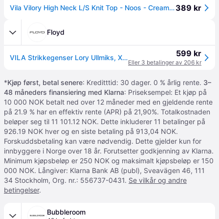
389 kr
Vila Vilory High Neck L/S Knit Top - Noos - Cream - XXL
Floyd
599 kr
VILA Strikkegenser Lory Ullmiks, XXL, VILA Strikkegenser Beige XXL
Eller 3 betalinger av 206 kr
*
Kjøp først, betal senere
: Kreditttid: 30 dager. 0 % årlig rente.
3–
48 måneders finansiering med Klarna
: Priseksempel: Et kjøp på
10 000 NOK betalt ned over 12 måneder med en gjeldende rente
på 21.9 % har en effektiv rente (APR) på 21,90%. Totalkostnaden
beløper seg til 11 101.12 NOK. Dette inkluderer 11 betalinger på
926.19 NOK hver og en siste betaling på 913,04 NOK.
Forskuddsbetaling kan være nødvendig. Dette gjelder kun for
innbyggere i Norge over 18 år. Forutsetter godkjenning av Klarna.
Minimum kjøpsbeløp er 250 NOK og maksimalt kjøpsbeløp er 150
000 NOK. Långiver: Klarna Bank AB (publ), Sveavägen 46, 111
34 Stockholm, Org. nr.: 556737-0431.
Se vilkår og andre
betingelser
.
Bubbleroom