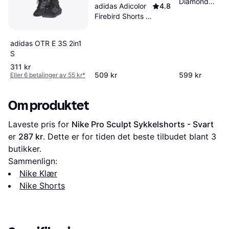
Diamond
adidas Adicolor
4.8
Nettingshorts T
Firebird Shorts -
- Svart
Black/White
adidas OTR E 3S 2in1
S
311 kr
509 kr
599 kr
Eller 6 betalinger av 55 kr
*
Om produktet
Laveste pris for 
Nike Pro Sculpt Sykkelshorts - Svart
er 
287 kr
. Dette er for tiden det beste tilbudet blant 
3
butikker.
Sammenlign:
Nike Klær
Nike Shorts