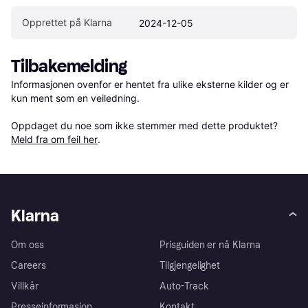
Opprettet på Klarna
2024-12-05
Tilbakemelding
Informasjonen ovenfor er hentet fra ulike eksterne kilder og er 
kun ment som en veiledning.

Oppdaget du noe som ikke stemmer med dette produktet? 
Meld fra om feil her
.
Klarna
Om oss
Prisguiden er nå Klarna
Careers
Tilgjengelighet
Villkår
Auto-Track
Presseinformasjon
Kontakt