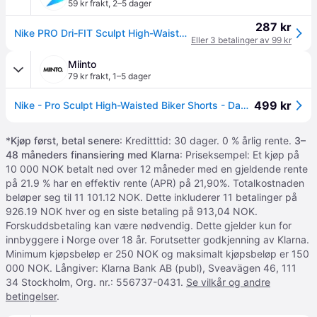
59 kr frakt
,
2–5 dager
287 kr
Nike PRO Dri-FIT Sculpt High-Waisted 3 Inch Biker Shorts Dame Shorts & korte tights Svart
Eller 3 betalinger av 99 kr
Miinto
79 kr frakt
,
1–5 dager
499 kr
Nike - Pro Sculpt High-Waisted Biker Shorts - Dame - Sport - Svart - S
*
Kjøp først, betal senere
: Kreditttid: 30 dager. 0 % årlig rente.
3–
48 måneders finansiering med Klarna
: Priseksempel: Et kjøp på
10 000 NOK betalt ned over 12 måneder med en gjeldende rente
på 21.9 % har en effektiv rente (APR) på 21,90%. Totalkostnaden
beløper seg til 11 101.12 NOK. Dette inkluderer 11 betalinger på
926.19 NOK hver og en siste betaling på 913,04 NOK.
Forskuddsbetaling kan være nødvendig. Dette gjelder kun for
innbyggere i Norge over 18 år. Forutsetter godkjenning av Klarna.
Minimum kjøpsbeløp er 250 NOK og maksimalt kjøpsbeløp er 150
000 NOK. Långiver: Klarna Bank AB (publ), Sveavägen 46, 111
34 Stockholm, Org. nr.: 556737-0431.
Se vilkår og andre
betingelser
.