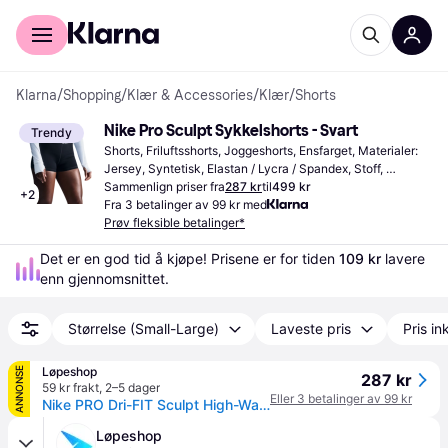
For kunder
For bedrifter
Klarna
/
Shopping
/
Klær & Accessories
/
Klær
/
Shorts
Nike Pro Sculpt Sykkelshorts - Svart
Trendy
Shorts, Friluftsshorts, Joggeshorts, Ensfarget, Materialer: 
Jersey, Syntetisk, Elastan / Lycra / Spandex, Stoff, 
Polyester, Stretch, Uvattert, Fuktavvisende, Høy komfort, 
Sammenlign priser fra
287 kr
til
499 kr
+
2
Pustende
Fra 3 betalinger av 99 kr med
Prøv fleksible betalinger*
Det er en god tid å kjøpe! Prisene er for tiden 
109 kr
 lavere 
enn gjennomsnittet.
Størrelse (Small-Large)
Laveste pris
Pris ink
Løpeshop
ANNONSE
287 kr
59 kr frakt
,
2–5 dager
Eller 3 betalinger av 99 kr
Nike PRO Dri-FIT Sculpt High-Waisted 3 Inch Biker Shorts Dame Shorts & korte tights Svart
Løpeshop