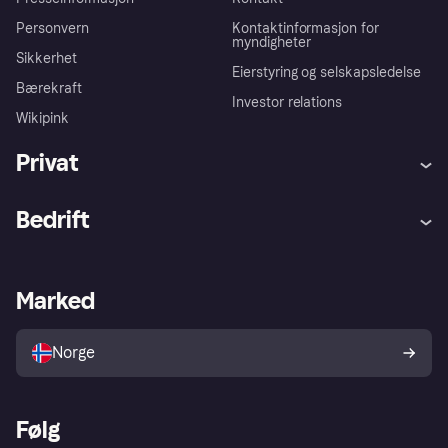
Personvern
Kontaktinformasjon for
myndigheter
Sikkerhet
Eierstyring og selskapsledelse
Bærekraft
Investor relations
Wikipink
Privat
Hjelp
Kjøperbeskyttelse
Bedrift
Logg inn
Klager
Butikksupport
Developers portal
Klarna-appen
Kredittavtale
Merchant portal
Driftsstatus
Marked
Utforsk butikker
Personverninnstillinger
Selg med Klarna
Plattformer og partnere
Norge
Følg