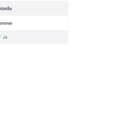
lidelås
ommer
Ja