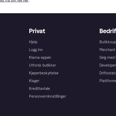
ld fra om feil her
.
Privat
Bedrif
Hjelp
Butikksup
Logg inn
Merchant 
Klarna-appen
Selg med 
Utforsk butikker
Developer
Kjøperbeskyttelse
Driftsstat
Klager
Plattform
Kredittavtale
Personverninnstillinger