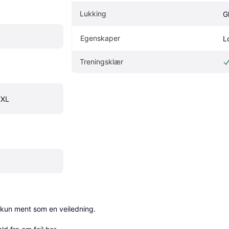
Lukking
G
Egenskaper
L
Treningsklær
XXL
 kun ment som en veiledning.
