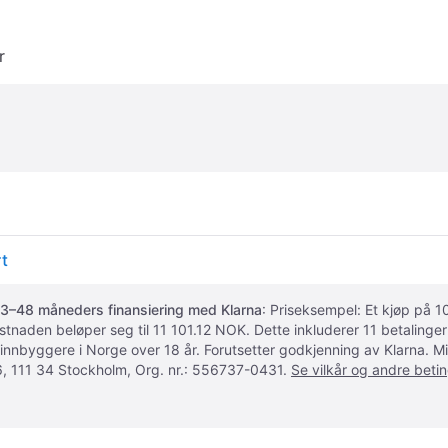
r
rt
3–48 måneders finansiering med Klarna
: Priseksempel: Et kjøp på
ostnaden beløper seg til 11 101.12 NOK. Dette inkluderer 11 betalin
 innbyggere i Norge over 18 år. Forutsetter godkjenning av Klarna.
, 111 34 Stockholm, Org. nr.: 556737-0431.
Se vilkår og andre betin