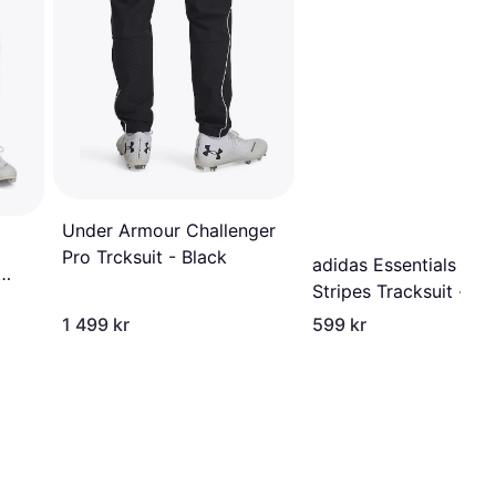
Under Armour Challenger
Pro Trcksuit - Black
adidas Essentials 3-
Stripes Tracksuit -
Green
1 499 kr
599 kr