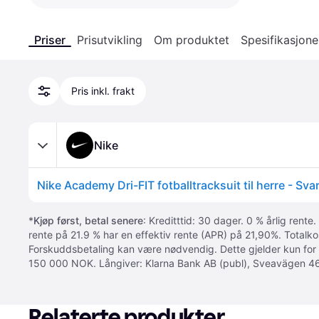
Priser
Prisutvikling
Om produktet
Spesifikasjone
Pris inkl. frakt
Nike
Nike Academy Dri-FIT fotballtracksuit til herre - Sva
*
Kjøp først, betal senere
: Kreditttid: 30 dager. 0 % årlig rente.
rente på 21.9 % har en effektiv rente (APR) på 21,90%. Totalk
Forskuddsbetaling kan være nødvendig. Dette gjelder kun for
150 000 NOK. Långiver: Klarna Bank AB (publ), Sveavägen 46
Relaterte produkter