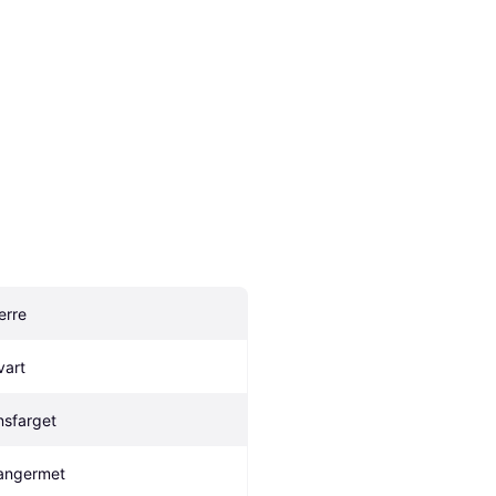
erre
vart
nsfarget
angermet