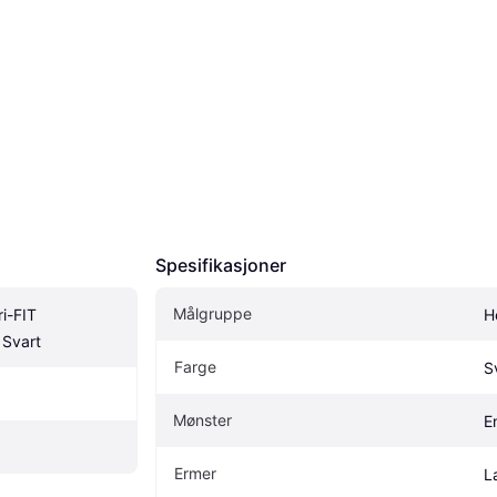
Spesifikasjoner
Målgruppe
-FIT 
H
 Svart
Farge
S
Mønster
E
Ermer
L