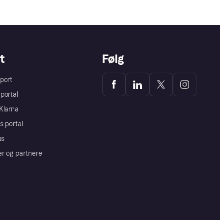
t
Følg
port
portal
Klarna
s portal
us
er og partnere