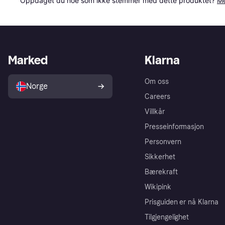
Oppdaget du noe som ikke stemmer med dette produktet? 
Me
Marked
Klarna
Om oss
Norge
Careers
Villkår
Presseinformasjon
Personvern
Sikkerhet
Bærekraft
Wikipink
Prisguiden er nå Klarna
Tilgjengelighet