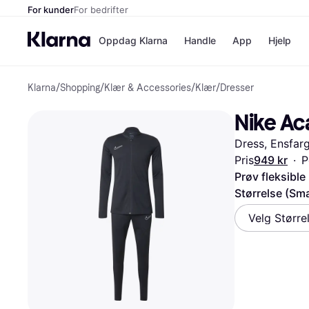
For kunder
For bedrifter
Oppdag Klarna
Handle
App
Hjelp
Klarna
/
Shopping
/
Klær & Accessories
/
Klær
/
Dresser
Betalingsm
Butikker
Betalingsme
Elkjøp
Nike Aca
Betal nå
Bookin
Betal i 3 dele
Farmasi
Dress, Ensfarg
Betal innen 
kicks.n
Finansiering
Norweg
Pris
949 kr
·
P
Vipps
Prøv fleksible
Størrelse (Sma
Butikkovers
Velg Større