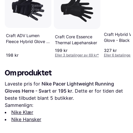
Craft Hybrid W
Craft ADV Lumen
Craft Core Essence
Glove - Black
Fleece Hybrid Glove -
Thermal Løpehansker
Black
199 kr
327 kr
198 kr
Eller 3 betalinger av 69 kr
*
Eller 6 betalinger
Om produktet
Laveste pris for 
Nike Pacer Lightweight Running 
Gloves Herre - Svart
 er 
195 kr
. Dette er for tiden det 
beste tilbudet blant 
5
 butikker.
Sammenlign:
Nike Klær
Nike Hansker