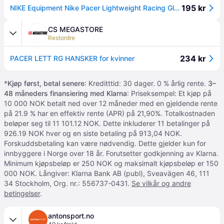
195 kr
NIKE Equipment Nike Pacer Lightweight Racing Glooves - Black - S
CS MEGASTORE
Restordre
234 kr
PACER LETT RG HANSKER for kvinner
*
Kjøp først, betal senere
: Kreditttid: 30 dager. 0 % årlig rente.
3–
48 måneders finansiering med Klarna
: Priseksempel: Et kjøp på
10 000 NOK betalt ned over 12 måneder med en gjeldende rente
på 21.9 % har en effektiv rente (APR) på 21,90%. Totalkostnaden
beløper seg til 11 101.12 NOK. Dette inkluderer 11 betalinger på
926.19 NOK hver og en siste betaling på 913,04 NOK.
Forskuddsbetaling kan være nødvendig. Dette gjelder kun for
innbyggere i Norge over 18 år. Forutsetter godkjenning av Klarna.
Minimum kjøpsbeløp er 250 NOK og maksimalt kjøpsbeløp er 150
000 NOK. Långiver: Klarna Bank AB (publ), Sveavägen 46, 111
34 Stockholm, Org. nr.: 556737-0431.
Se vilkår og andre
betingelser
.
antonsport.no