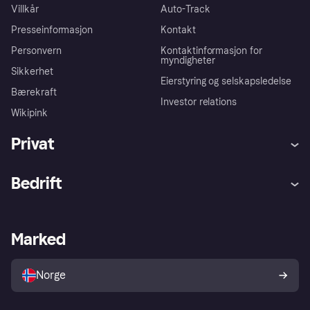
Villkår
Auto-Track
Presseinformasjon
Kontakt
Personvern
Kontaktinformasjon for
myndigheter
Sikkerhet
Eierstyring og selskapsledelse
Bærekraft
Investor relations
Wikipink
Privat
Hjelp
Kjøperbeskyttelse
Bedrift
Logg inn
Klager
Butikksupport
Developers portal
Klarna-appen
Kredittavtale
Merchant portal
Driftsstatus
Marked
Utforsk butikker
Personverninnstillinger
Selg med Klarna
Plattformer og partnere
Norge