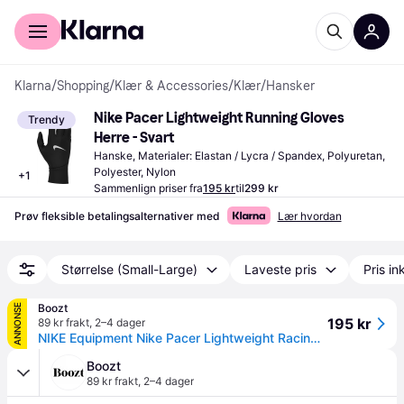
For kunder
For bedrifter
Klarna
/
Shopping
/
Klær & Accessories
/
Klær
/
Hansker
Nike Pacer Lightweight Running Gloves 
Trendy
Herre - Svart
Hanske, Materialer: Elastan / Lycra / Spandex, Polyuretan, 
Polyester, Nylon
+
1
Sammenlign priser fra
195 kr
til
299 kr
Prøv fleksible betalingsalternativer med
Lær hvordan
Størrelse (Small-Large)
Laveste pris
Pris ink
Boozt
ANNONSE
195 kr
89 kr frakt
,
2–4 dager
NIKE Equipment Nike Pacer Lightweight Racing Glooves - Black - XL
Boozt
89 kr frakt
,
2–4 dager