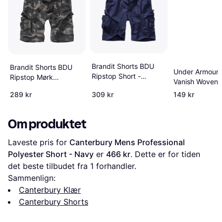
Brandit Shorts BDU
Brandit Shorts BDU
Under Armour 
Ripstop Short -
Ripstop Mørk
Vanish Woven S
Marineblå
Kamufflasje
Midnight Nav
289 kr
309 kr
149 kr
Grey
Om produktet
Laveste pris for 
Canterbury Mens Professional 
Polyester Short - Navy
 er 
466 kr
. Dette er for tiden 
det beste tilbudet fra 1 forhandler.
Sammenlign:
Canterbury Klær
Canterbury Shorts