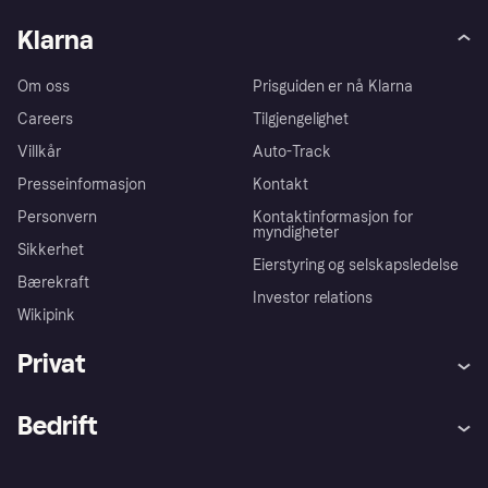
Klarna
Om oss
Prisguiden er nå Klarna
Careers
Tilgjengelighet
Villkår
Auto-Track
Presseinformasjon
Kontakt
Personvern
Kontaktinformasjon for
myndigheter
Sikkerhet
Eierstyring og selskapsledelse
Bærekraft
Investor relations
Wikipink
Privat
Hjelp
Kjøperbeskyttelse
Bedrift
Logg inn
Klager
Butikksupport
Developers portal
Klarna-appen
Kredittavtale