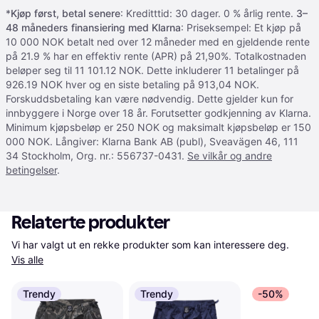
*
Kjøp først, betal senere
: Kreditttid: 30 dager. 0 % årlig rente.
3–
48 måneders finansiering med Klarna
: Priseksempel: Et kjøp på
10 000 NOK betalt ned over 12 måneder med en gjeldende rente
på 21.9 % har en effektiv rente (APR) på 21,90%. Totalkostnaden
beløper seg til 11 101.12 NOK. Dette inkluderer 11 betalinger på
926.19 NOK hver og en siste betaling på 913,04 NOK.
Forskuddsbetaling kan være nødvendig. Dette gjelder kun for
innbyggere i Norge over 18 år. Forutsetter godkjenning av Klarna.
Minimum kjøpsbeløp er 250 NOK og maksimalt kjøpsbeløp er 150
000 NOK. Långiver: Klarna Bank AB (publ), Sveavägen 46, 111
34 Stockholm, Org. nr.: 556737-0431.
Se vilkår og andre
betingelser
.
Relaterte produkter
Vi har valgt ut en rekke produkter som kan interessere deg. 
Vis alle
Trendy
Trendy
-50%