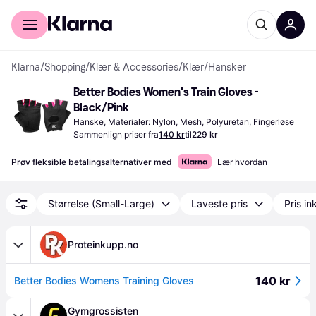
For kunder
For bedrifter
Klarna
/
Shopping
/
Klær & Accessories
/
Klær
/
Hansker
Better Bodies Women's Train Gloves - 
Black/Pink
Hanske, Materialer: Nylon, Mesh, Polyuretan, Fingerløse
Sammenlign priser fra
140 kr
til
229 kr
Prøv fleksible betalingsalternativer med
Lær hvordan
Størrelse (Small-Large)
Laveste pris
Pris ink
Proteinkupp.no
140 kr
Better Bodies Womens Training Gloves
Gymgrossisten