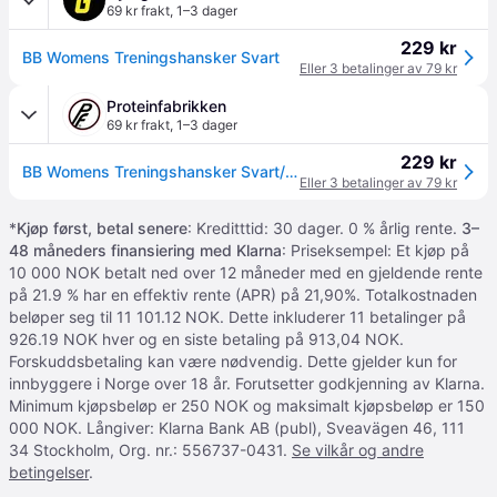
69 kr frakt
,
1–3 dager
229 kr
BB Womens Treningshansker Svart
Eller 3 betalinger av 79 kr
Proteinfabrikken
69 kr frakt
,
1–3 dager
229 kr
BB Womens Treningshansker Svart/Rosa
Eller 3 betalinger av 79 kr
*
Kjøp først, betal senere
: Kreditttid: 30 dager. 0 % årlig rente.
3–
48 måneders finansiering med Klarna
: Priseksempel: Et kjøp på
10 000 NOK betalt ned over 12 måneder med en gjeldende rente
på 21.9 % har en effektiv rente (APR) på 21,90%. Totalkostnaden
beløper seg til 11 101.12 NOK. Dette inkluderer 11 betalinger på
926.19 NOK hver og en siste betaling på 913,04 NOK.
Forskuddsbetaling kan være nødvendig. Dette gjelder kun for
innbyggere i Norge over 18 år. Forutsetter godkjenning av Klarna.
Minimum kjøpsbeløp er 250 NOK og maksimalt kjøpsbeløp er 150
000 NOK. Långiver: Klarna Bank AB (publ), Sveavägen 46, 111
34 Stockholm, Org. nr.: 556737-0431.
Se vilkår og andre
betingelser
.