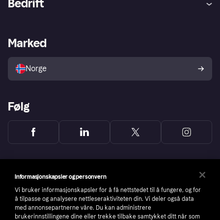
Bedrift
Logg inn
Klager
Butikksupport
Developers portal
Klarna-appen
Kredittavtale
Merchant portal
Driftsstatus
Marked
Utforsk butikker
Personverninnstillinger
Selg med Klarna
Plattformer og partnere
Norge
Følg
Informasjonskapsler og personvern
Vi bruker informasjonskapsler for å få nettstedet til å fungere, og for
å tilpasse og analysere nettleseraktiviteten din. Vi deler også data
med annonsepartnerne våre. Du kan administrere
brukerinnstillingene dine eller trekke tilbake samtykket ditt når som