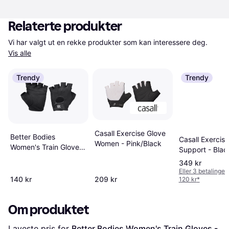
Relaterte produkter
Vi har valgt ut en rekke produkter som kan interessere deg. 
Vis alle
Trendy
Trendy
Casall Exercise Glove
Better Bodies
Casall Exercis
Women - Pink/Black
Women's Train Gloves
Support - Blac
- Black
349 kr
Eller 3 betalinger
140 kr
209 kr
120 kr
*
Om produktet
Laveste pris for 
Better Bodies Women's Train Gloves - 