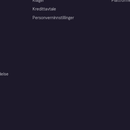
Klager
Plattform
Kredittavtale
Personverninnstillinger
delse