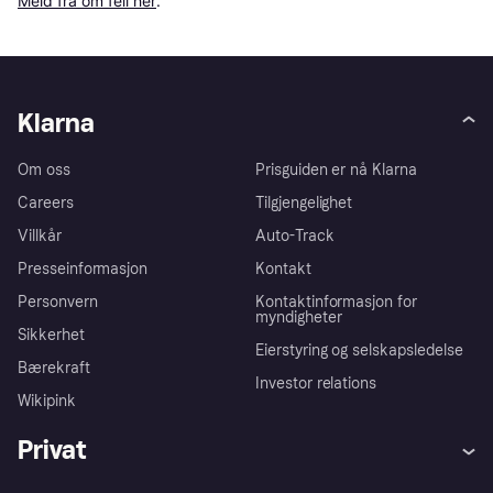
Meld fra om feil her
.
Klarna
Om oss
Prisguiden er nå Klarna
Careers
Tilgjengelighet
Villkår
Auto-Track
Presseinformasjon
Kontakt
Personvern
Kontaktinformasjon for
myndigheter
Sikkerhet
Eierstyring og selskapsledelse
Bærekraft
Investor relations
Wikipink
Privat