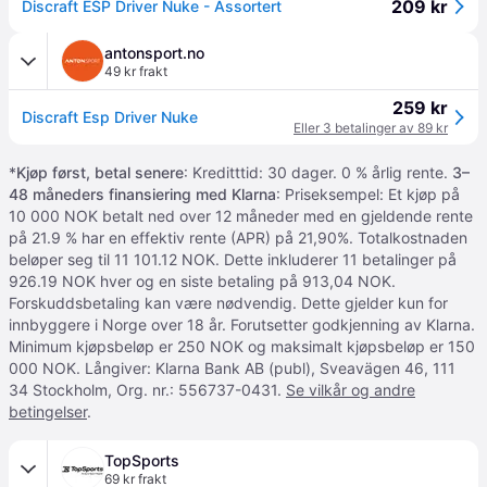
209 kr
Discraft ESP Driver Nuke - Assortert
antonsport.no
49 kr frakt
259 kr
Discraft Esp Driver Nuke
Eller 3 betalinger av 89 kr
*
Kjøp først, betal senere
: Kreditttid: 30 dager. 0 % årlig rente.
3–
48 måneders finansiering med Klarna
: Priseksempel: Et kjøp på
10 000 NOK betalt ned over 12 måneder med en gjeldende rente
på 21.9 % har en effektiv rente (APR) på 21,90%. Totalkostnaden
beløper seg til 11 101.12 NOK. Dette inkluderer 11 betalinger på
926.19 NOK hver og en siste betaling på 913,04 NOK.
Forskuddsbetaling kan være nødvendig. Dette gjelder kun for
innbyggere i Norge over 18 år. Forutsetter godkjenning av Klarna.
Minimum kjøpsbeløp er 250 NOK og maksimalt kjøpsbeløp er 150
000 NOK. Långiver: Klarna Bank AB (publ), Sveavägen 46, 111
34 Stockholm, Org. nr.: 556737-0431.
Se vilkår og andre
betingelser
.
TopSports
69 kr frakt