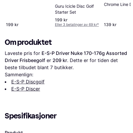
Chrome Line Dr
Guru Icicle Disc Golf
Atlantis, 173-
Starter Set
WHITE White, 
199 kr
199 kr
139 kr
Eller 3 betalinger av 69 kr
*
Om produktet
Laveste pris for 
E-S-P Driver Nuke 170-176g Assorted 
Driver Frisbeegolf
 er 
209 kr
. Dette er for tiden det 
beste tilbudet blant 
7
 butikker.
Sammenlign:
E-S-P Discgolf
E-S-P Discer
Spesifikasjoner
Produkt