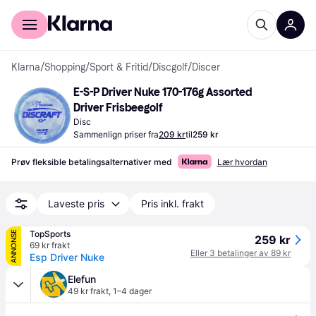
For kunder
For bedrifter
Klarna
/
Shopping
/
Sport & Fritid
/
Discgolf
/
Discer
E-S-P Driver Nuke 170-176g Assorted 
Driver Frisbeegolf
Disc
Sammenlign priser fra
209 kr
til
259 kr
Prøv fleksible betalingsalternativer med
Lær hvordan
Laveste pris
Pris inkl. frakt
TopSports
ANNONSE
259 kr
69 kr frakt
Eller 3 betalinger av 89 kr
Esp Driver Nuke
Elefun
49 kr frakt
,
1–4 dager