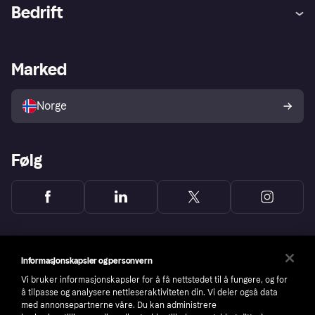
Hjelp
Kjøperbeskyttelse
Bedrift
Logg inn
Klager
Butikksupport
Developers portal
Klarna-appen
Kredittavtale
Merchant portal
Driftsstatus
Marked
Utforsk butikker
Personverninnstillinger
Selg med Klarna
Plattformer og partnere
Norge
Følg
Informasjonskapsler og personvern
Vi bruker informasjonskapsler for å få nettstedet til å fungere, og for
å tilpasse og analysere nettleseraktiviteten din. Vi deler også data
med annonsepartnerne våre. Du kan administrere