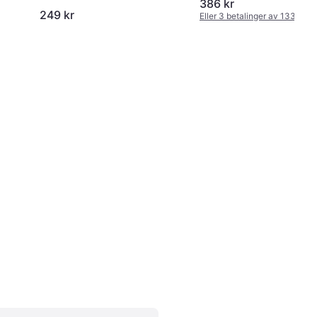
386 kr
249 kr
Eller 3 betalinger av 133 kr
*