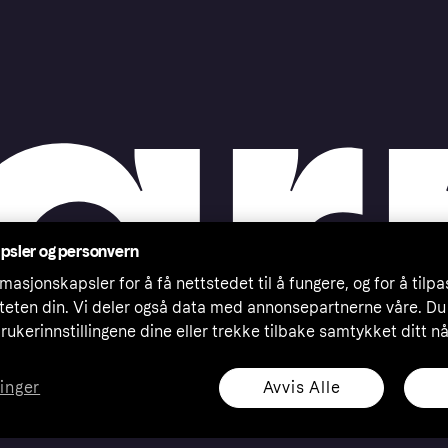
psler og personvern
masjonskapsler for å få nettstedet til å fungere, og for å tilp
iteten din. Vi deler også data med annonsepartnerne våre. Du
rukerinnstillingene dine eller trekke tilbake samtykket ditt n
Avvis Alle
linger
eserved. Klarna Bank AB (publ). Sveavägen 46, 111 34