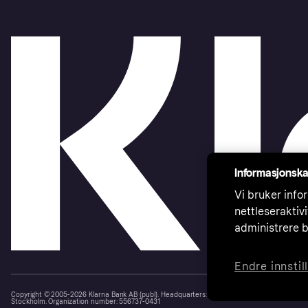
Informasjonska
Vi bruker infor
nettleseraktiv
administrere b
Endre innstil
Copyright © 2005-2026 Klarna Bank AB (publ). Headquarters: Stockholm, Sweden. All rights r
Stockholm. Organization number: 556737-0431