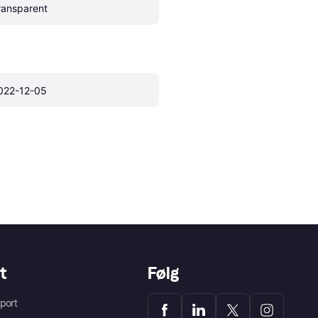
ransparent
022-12-05
t
Følg
port