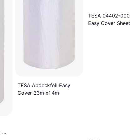
TESA 04402-00000-
Easy Cover Sheets
17x2.6m
TESA Abdeckfoil Easy
Cover 33m x1.4m
3 m