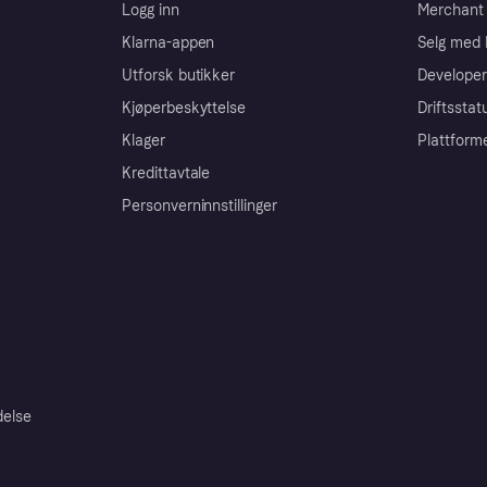
Logg inn
Merchant 
Klarna-appen
Selg med 
Utforsk butikker
Developer
Kjøperbeskyttelse
Driftsstat
Klager
Plattform
Kredittavtale
Personverninnstillinger
delse