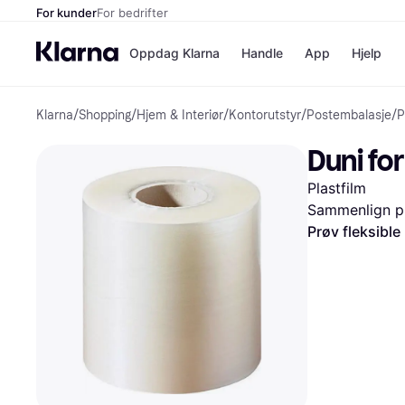
For kunder
For bedrifter
Oppdag Klarna
Handle
App
Hjelp
Klarna
/
Shopping
/
Hjem & Interiør
/
Kontorutstyr
/
Postembalasje
/
P
Betalingsm
Butikker
Betalingsme
Elkjøp
Duni f
Betal nå
Bookin
Betal i 3 dele
Farmasi
Plastfilm
Betal innen 
kicks.n
Finansiering
Norweg
Sammenlign pr
Vipps
Prøv fleksible
Butikkovers