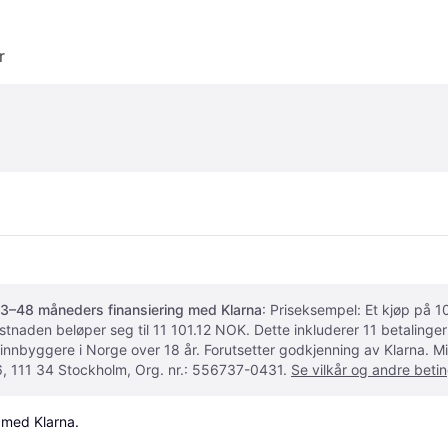
r
3–48 måneders finansiering med Klarna
: Priseksempel: Et kjøp på
ostnaden beløper seg til 11 101.12 NOK. Dette inkluderer 11 betalin
 innbyggere i Norge over 18 år. Forutsetter godkjenning av Klarna.
, 111 34 Stockholm, Org. nr.: 556737-0431.
Se vilkår og andre betin
 med Klarna.