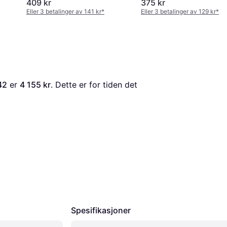
409 kr
375 kr
Eller 3 betalinger av 141 kr
*
Eller 3 betalinger av 129 kr
*
42
 er 
4 155 kr
. Dette er for tiden det 
Spesifikasjoner