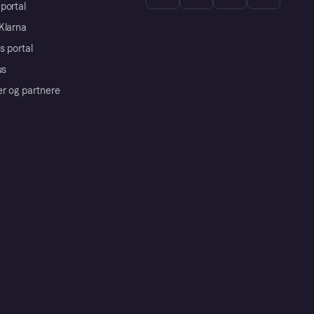
portal
Klarna
s portal
us
er og partnere