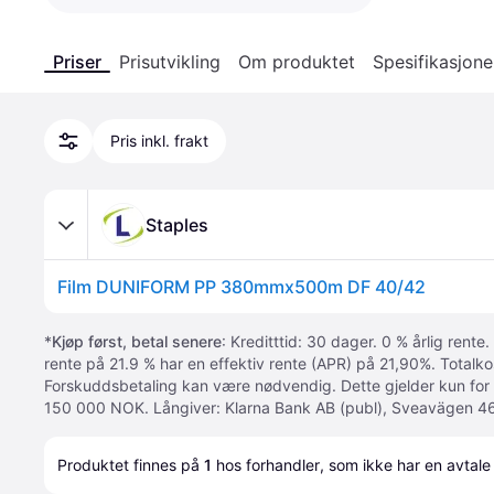
Priser
Prisutvikling
Om produktet
Spesifikasjone
Pris inkl. frakt
Staples
Film DUNIFORM PP 380mmx500m DF 40/42
*
Kjøp først, betal senere
: Kreditttid: 30 dager. 0 % årlig rente.
rente på 21.9 % har en effektiv rente (APR) på 21,90%. Totalk
Forskuddsbetaling kan være nødvendig. Dette gjelder kun for
150 000 NOK. Långiver: Klarna Bank AB (publ), Sveavägen 46
Produktet finnes på 
1
 hos 
forhandler
, som ikke har en avtale