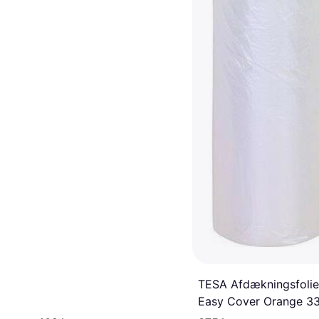
TESA Afdækningsfolie
Easy Cover Orange 3
x 2.1 m