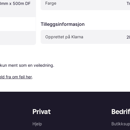
Farge
80mm x 500m DF 
T
Tilleggsinformasjon
Opprettet på Klarna
2
 kun ment som en veiledning.

ld fra om feil her
.
Privat
Bedrif
Hjelp
Butikksup