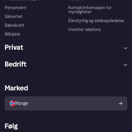
Personvern
Kontaktinformasjon for
myndigheter
Sikkerhet
Eierstyring og selskapsledelse
Bærekraft
Investor relations
Wikipink
Privat
Hjelp
Kjøperbeskyttelse
Bedrift
Logg inn
Klager
Butikksupport
Developers portal
Klarna-appen
Kredittavtale
Merchant portal
Driftsstatus
Marked
Utforsk butikker
Personverninnstillinger
Selg med Klarna
Plattformer og partnere
Norge
Følg