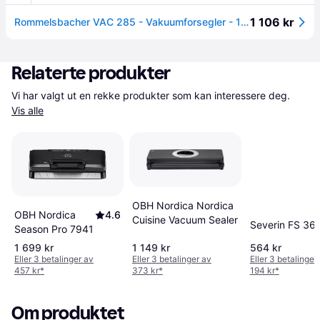
1 106 kr
Rommelsbacher VAC 285 - Vakuumforsegler - 110 W - svart / sølv
Relaterte produkter
Vi har valgt ut en rekke produkter som kan interessere deg. 
Vis alle
OBH Nordica Nordica
OBH Nordica
4.6
Cuisine Vacuum Sealer
Severin FS 36
Season Pro 7941
1 699 kr
1 149 kr
564 kr
Eller 3 betalinger av
Eller 3 betalinger av
Eller 3 betalinger
457 kr
*
373 kr
*
194 kr
*
Om produktet