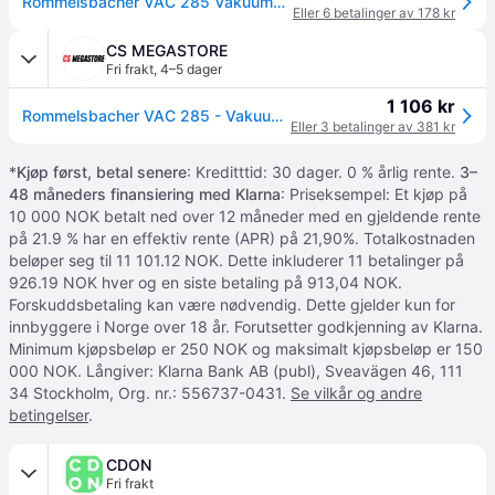
Rommelsbacher VAC 285 Vakuumpakker 110W (9l/m)
Eller 6 betalinger av 178 kr
CS MEGASTORE
Fri frakt
,
4–5 dager
1 106 kr
Rommelsbacher VAC 285 - Vakuumforsegler - 110 W - svart / sølv
Eller 3 betalinger av 381 kr
*
Kjøp først, betal senere
: Kreditttid: 30 dager. 0 % årlig rente.
3–
48 måneders finansiering med Klarna
: Priseksempel: Et kjøp på
10 000 NOK betalt ned over 12 måneder med en gjeldende rente
på 21.9 % har en effektiv rente (APR) på 21,90%. Totalkostnaden
beløper seg til 11 101.12 NOK. Dette inkluderer 11 betalinger på
926.19 NOK hver og en siste betaling på 913,04 NOK.
Forskuddsbetaling kan være nødvendig. Dette gjelder kun for
innbyggere i Norge over 18 år. Forutsetter godkjenning av Klarna.
Minimum kjøpsbeløp er 250 NOK og maksimalt kjøpsbeløp er 150
000 NOK. Långiver: Klarna Bank AB (publ), Sveavägen 46, 111
34 Stockholm, Org. nr.: 556737-0431.
Se vilkår og andre
betingelser
.
CDON
Fri frakt