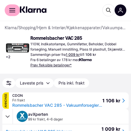
For kunder
For bedrifter
Klarna
/
Shopping
/
Hjem & Interiør
/
Kjøkkenapparater
/
Vakuumpakkere
Rommelsbacher VAC 285
110W, Indikatorlampe, Gummiføtter, Beholder, Dobbel 
forsegling, Manuell innstilling, Plass til plastrull, Skjæreblad 
for rulleplast, Tilkobling for vakuumslange, 
Sammenlign priser fra
1 009 kr
til
1 106 kr
+
2
Kabeloppbevaring
Fra 6 betalinger av 178 kr med
Prøv fleksible betalinger*
Laveste pris
Pris inkl. frakt
CDON
ANNONSE
1 106 kr
Fri frakt
Rommelsbacher VAC 285 - Vakuumforsegler - 110 W - svart / sølv
avXperten
99 kr frakt
,
4–6 dager
1 009 kr