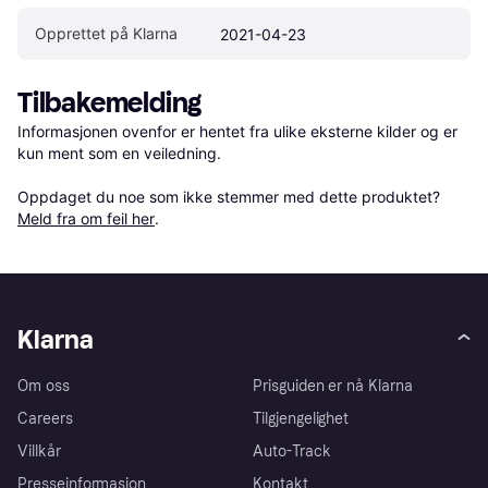
Opprettet på Klarna
2021-04-23
Tilbakemelding
Informasjonen ovenfor er hentet fra ulike eksterne kilder og er 
kun ment som en veiledning.

Oppdaget du noe som ikke stemmer med dette produktet? 
Meld fra om feil her
.
Klarna
Om oss
Prisguiden er nå Klarna
Careers
Tilgjengelighet
Villkår
Auto-Track
Presseinformasjon
Kontakt