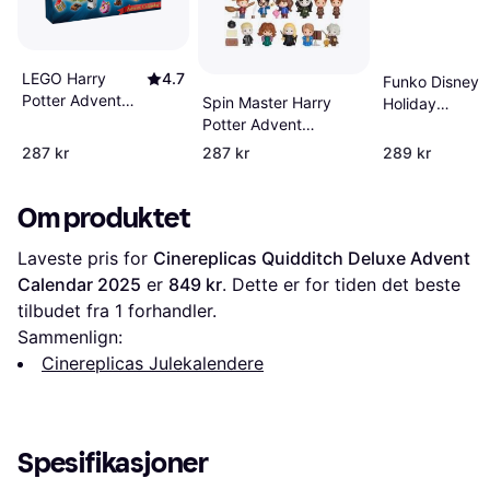
LEGO Harry
4.7
Funko Disney P
Potter Advent
Spin Master Harry
Holiday
Calendar 76456
Potter Advent
Adventskalend
2025
Calendar 2025 Diagon
287 kr
287 kr
289 kr
Alley Yuletide 24
Luker
Om produktet
Laveste pris for 
Cinereplicas Quidditch Deluxe Advent 
Calendar 2025
 er 
849 kr
. Dette er for tiden det beste 
tilbudet fra 1 forhandler.
Sammenlign:
Cinereplicas Julekalendere
Spesifikasjoner