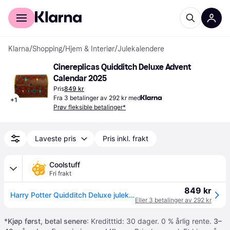
For kunder
For bedrifter
Klarna
/
Shopping
/
Hjem & Interiør
/
Julekalendere
Cinereplicas Quidditch Deluxe Advent 
Calendar 2025
Pris
849 kr
Fra 3 betalinger av 292 kr med
+
1
Prøv fleksible betalinger*
Laveste pris
Pris inkl. frakt
Coolstuff
Fri frakt
849 kr
Harry Potter Quidditch Deluxe julekalender
Eller 3 betalinger av 292 kr
*
Kjøp først, betal senere
: Kreditttid: 30 dager. 0 % årlig rente.
3–