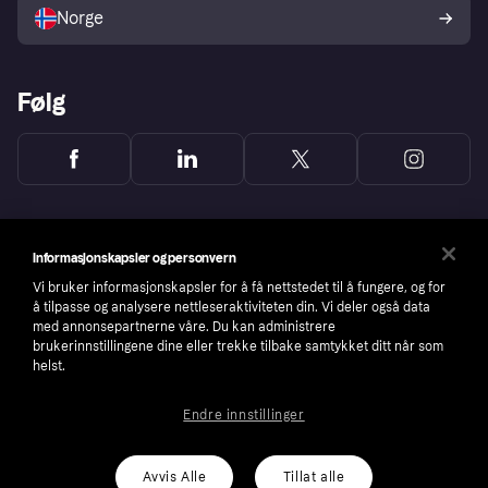
Norge
Følg
Informasjonskapsler og personvern
Vi bruker informasjonskapsler for å få nettstedet til å fungere, og for
å tilpasse og analysere nettleseraktiviteten din. Vi deler også data
med annonsepartnerne våre. Du kan administrere
brukerinnstillingene dine eller trekke tilbake samtykket ditt når som
helst.
Endre innstillinger
Copyright © 2005-2026 Klarna Bank AB (publ). Headquarters: Stockholm, Sweden. All
rights reserved. Klarna Bank AB (publ). Sveavägen 46, 111 34 Stockholm. Organization
number: 556737-0431
Avvis Alle
Tillat alle