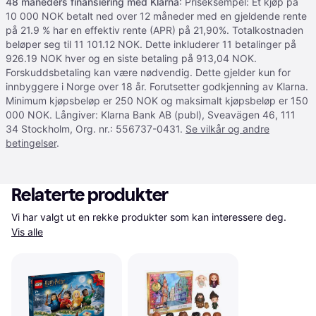
48 måneders finansiering med Klarna
: Priseksempel: Et kjøp på
10 000 NOK betalt ned over 12 måneder med en gjeldende rente
på 21.9 % har en effektiv rente (APR) på 21,90%. Totalkostnaden
beløper seg til 11 101.12 NOK. Dette inkluderer 11 betalinger på
926.19 NOK hver og en siste betaling på 913,04 NOK.
Forskuddsbetaling kan være nødvendig. Dette gjelder kun for
innbyggere i Norge over 18 år. Forutsetter godkjenning av Klarna.
Minimum kjøpsbeløp er 250 NOK og maksimalt kjøpsbeløp er 150
000 NOK. Långiver: Klarna Bank AB (publ), Sveavägen 46, 111
34 Stockholm, Org. nr.: 556737-0431.
Se vilkår og andre
betingelser
.
Relaterte produkter
Vi har valgt ut en rekke produkter som kan interessere deg. 
Vis alle