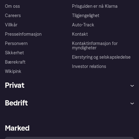
Om oss
Prisguiden er nå Klarna
Careers
Tilgjengelighet
Villkår
Auto-Track
Presseinformasjon
Kontakt
Personvern
Kontaktinformasjon for
myndigheter
Sikkerhet
Eierstyring og selskapsledelse
Bærekraft
Investor relations
Wikipink
Privat
Hjelp
Kjøperbeskyttelse
Bedrift
Logg inn
Klager
Butikksupport
Developers portal
Klarna-appen
Kredittavtale
Merchant portal
Driftsstatus
Marked
Utforsk butikker
Personverninnstillinger
Selg med Klarna
Plattformer og partnere