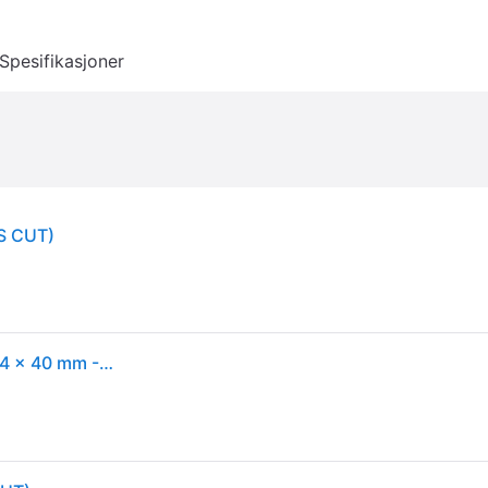
Spesifikasjoner
S CUT)
Fellowes Powershred LX85 - Makulator - tverrkutt - 4 x 40 mm - P-4, T-4