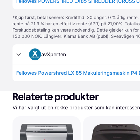
Fellowes POWERSHRED LX85 SHREDDER (CROSS C
*
Kjøp først, betal senere
: Kreditttid: 30 dager. 0 % årlig rente.
rente på 21.9 % har en effektiv rente (APR) på 21,90%. Totalk
Forskuddsbetaling kan være nødvendig. Dette gjelder kun for
150 000 NOK. Långiver: Klarna Bank AB (publ), Sveavägen 46
avXperten
Fellowes Powershred LX 85 Makuleringsmaskin P4 
Relaterte produkter
Vi har valgt ut en rekke produkter som kan interesser