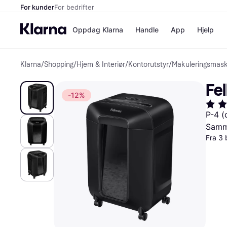
For kunder
For bedrifter
Oppdag Klarna
Handle
App
Hjelp
Klarna
/
Shopping
/
Hjem & Interiør
/
Kontorutstyr
/
Makuleringsmask
Betalingsm
Butikker
Betalingsme
Elkjøp
Fe
Betal nå
Bookin
-12%
Betal i 3 dele
Farmasi
Betal innen 
kicks.n
P-4 (
Finansiering
Norweg
Samme
Vipps
Fra 3 
Butikkovers