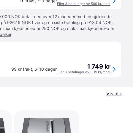
Fri frakt
,
7–9 dager
Eller 3 betalinger av 599 kr/mnd.
 10 000 NOK betalt ned over 12 måneder med en gjeldende
ger på 926.19 NOK hver og en siste betaling på 913,04 NOK.
 Minimum kjøpsbeløp er 250 NOK og maksimalt kjøpsbeløp er
gelser
.
1 749 kr
99 kr frakt
,
6–10 dager
Eller 6 betalinger av 309 kr/mnd.
Vis alle