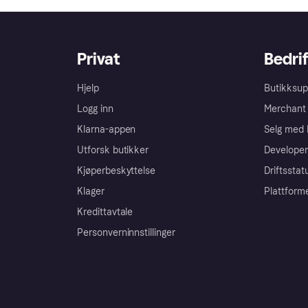
Privat
Bedrif
Hjelp
Butikksup
Logg inn
Merchant 
Klarna-appen
Selg med 
Utforsk butikker
Developer
Kjøperbeskyttelse
Driftsstat
Klager
Plattform
Kredittavtale
Personverninnstillinger