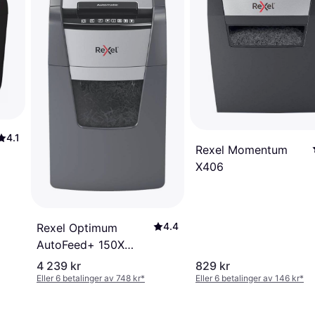
4.1
Rexel Momentum
X406
4.4
Rexel Optimum
AutoFeed+ 150X
Automatic Cross Cut
4 239 kr
829 kr
Paper Shredder
Eller 6 betalinger av 748 kr
*
Eller 6 betalinger av 146 kr
*