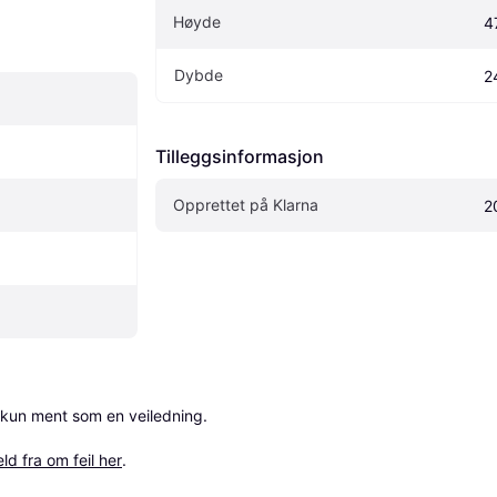
Høyde
4
Dybde
2
Tilleggsinformasjon
Opprettet på Klarna
2
 kun ment som en veiledning.

ld fra om feil her
.