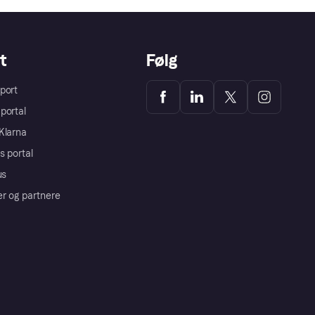
t
Følg
port
portal
Klarna
s portal
us
er og partnere