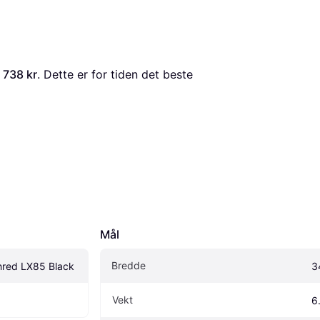
 738 kr
. Dette er for tiden det beste 
Mål
Bredde
hred LX85 Black
3
Vekt
6