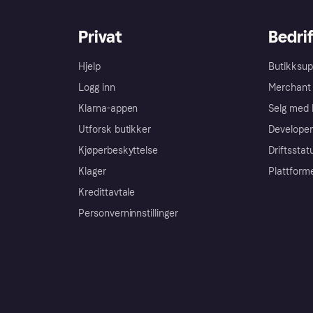
Privat
Bedrif
Hjelp
Butikksup
Logg inn
Merchant 
Klarna-appen
Selg med 
Utforsk butikker
Developer
Kjøperbeskyttelse
Driftsstat
Klager
Plattform
Kredittavtale
Personverninnstillinger