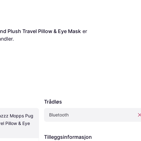
d Plush Travel Pillow & Eye Mask
 er 
andler.
Trådløs
Bluetooth
azzz Mopps Pug 
l Pillow & Eye 
Tilleggsinformasjon