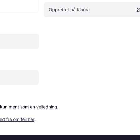
Opprettet på Klarna
2
 kun ment som en veiledning.

ld fra om feil her
.