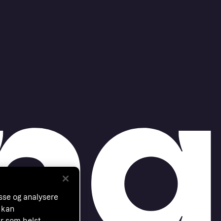
asse og analysere
 kan
år som helst.