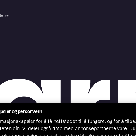
delse
psler og personvern
masjonskapsler for å få nettstedet til å fungere, og for å tilp
iteten din. Vi deler også data med annonsepartnerne våre. Du
rukerinnstillingene dine eller trekke tilbake samtykket ditt n