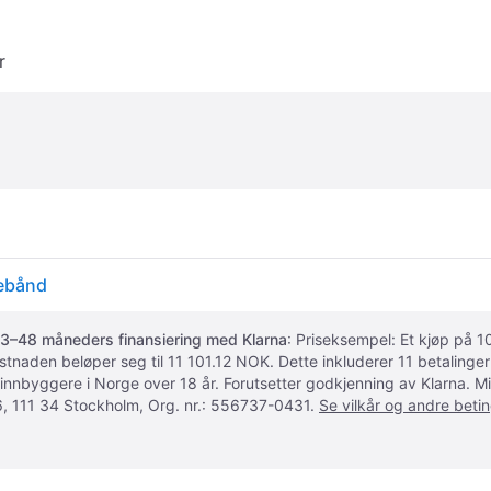
r
nebånd
3–48 måneders finansiering med Klarna
: Priseksempel: Et kjøp på
ostnaden beløper seg til 11 101.12 NOK. Dette inkluderer 11 betalin
 innbyggere i Norge over 18 år. Forutsetter godkjenning av Klarna.
, 111 34 Stockholm, Org. nr.: 556737-0431.
Se vilkår og andre betin