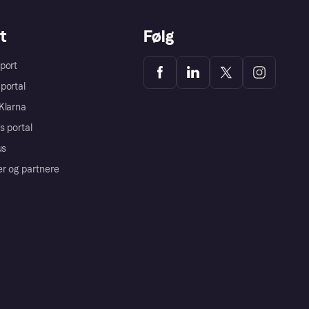
t
Følg
port
portal
Klarna
s portal
us
er og partnere