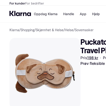
For kunder
For bedrifter
Oppdag Klarna
Handle
App
Hjelp
Klarna
/
Shopping
/
Skjønnhet & Helse
/
Helse
/
Sovemasker
Betalingsm
Butikker
Betalingsme
Elkjøp
Puckato
Betal nå
Bookin
Betal i 3 dele
Farmasi
Travel 
Betal innen 
kicks.n
Finansiering
Norweg
Pris
198 kr
·
P
Vipps
Prøv fleksible
Butikkovers