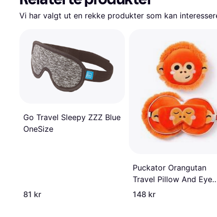
Vi har valgt ut en rekke produkter som kan interesser
Go Travel Sleepy ZZZ Blue
OneSize
Puckator Orangutan
Travel Pillow And Eye
Mask
81 kr
148 kr