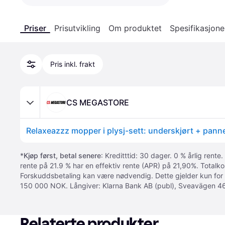
Priser
Prisutvikling
Om produktet
Spesifikasjone
Pris inkl. frakt
CS MEGASTORE
Relaxeazzz mopper i plysj-sett: underskjørt + pan
*
Kjøp først, betal senere
: Kreditttid: 30 dager. 0 % årlig rente.
rente på 21.9 % har en effektiv rente (APR) på 21,90%. Totalk
Forskuddsbetaling kan være nødvendig. Dette gjelder kun for
150 000 NOK. Långiver: Klarna Bank AB (publ), Sveavägen 46
Relaterte produkter