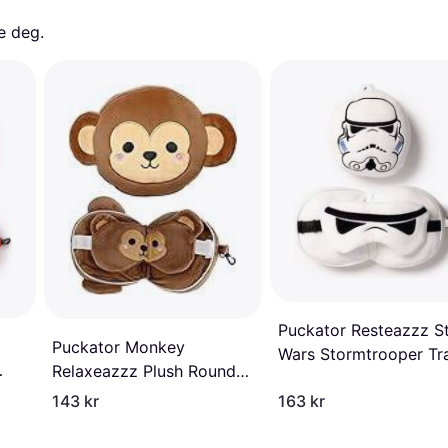
e deg. 
Puckator Resteazzz S
Puckator Monkey
Wars Stormtrooper Tr
Relaxeazzz Plush Round
Pillow Eye Mask
Travel Pillow & Eye Mask
143 kr
163 kr
Set