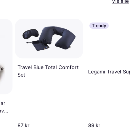
Vis alle
Trendy
Travel Blue Total Comfort
Legami Travel Super
Set
tar
avel
87 kr
89 kr