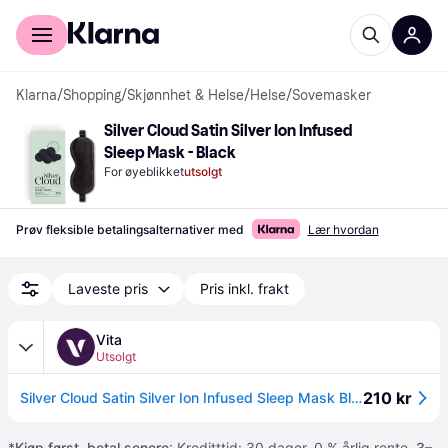
For kunder
For bedrifter
Klarna
/
Shopping
/
Skjønnhet & Helse
/
Helse
/
Sovemasker
Silver Cloud Satin Silver Ion Infused 
Sleep Mask - Black
For øyeblikket
utsolgt
Prøv fleksible betalingsalternativer med
Lær hvordan
Laveste pris
Pris inkl. frakt
Vita
Utsolgt
210 kr
Silver Cloud Satin Silver Ion Infused Sleep Mask Black
*
Kjøp først, betal senere
: Kreditttid: 30 dager. 0 % årlig rente.
3–