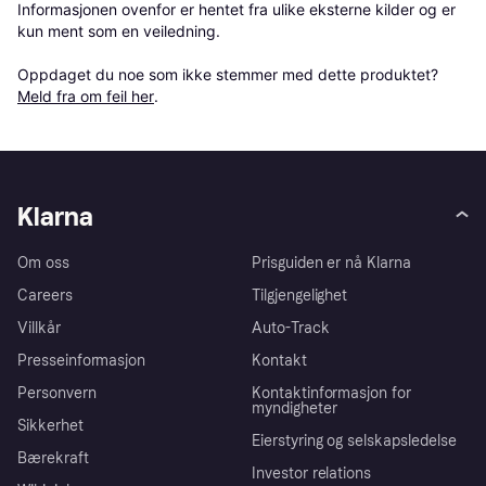
Informasjonen ovenfor er hentet fra ulike eksterne kilder og er 
kun ment som en veiledning.

Oppdaget du noe som ikke stemmer med dette produktet? 
Meld fra om feil her
.
Klarna
Om oss
Prisguiden er nå Klarna
Careers
Tilgjengelighet
Villkår
Auto-Track
Presseinformasjon
Kontakt
Personvern
Kontaktinformasjon for
myndigheter
Sikkerhet
Eierstyring og selskapsledelse
Bærekraft
Investor relations