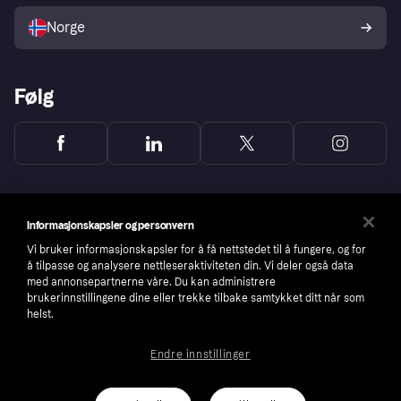
Selg med Klarna
Plattformer og partnere
Norge
Følg
Informasjonskapsler og personvern
Vi bruker informasjonskapsler for å få nettstedet til å fungere, og for
å tilpasse og analysere nettleseraktiviteten din. Vi deler også data
med annonsepartnerne våre. Du kan administrere
brukerinnstillingene dine eller trekke tilbake samtykket ditt når som
helst.
Endre innstillinger
Copyright © 2005-2026 Klarna Bank AB (publ). Headquarters: Stockholm, Sweden. All
rights reserved. Klarna Bank AB (publ). Sveavägen 46, 111 34 Stockholm. Organization
number: 556737-0431