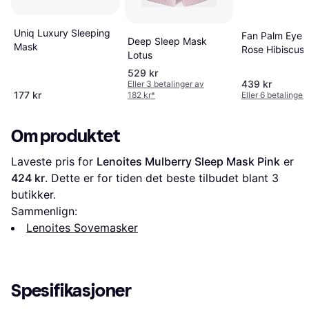
Uniq Luxury Sleeping
Fan Palm Eye 
Deep Sleep Mask
Mask
Rose Hibiscus
Lotus
529 kr
439 kr
Eller 3 betalinger av
177 kr
182 kr
*
Eller 6 betalinger
Om produktet
Laveste pris for 
Lenoites Mulberry Sleep Mask Pink
 er 
424 kr
. Dette er for tiden det beste tilbudet blant 
3
butikker.
Sammenlign:
Lenoites Sovemasker
Spesifikasjoner