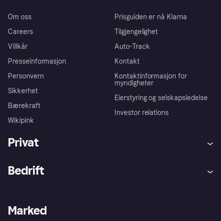
Om oss
Prisguiden er nå Klarna
Careers
Tilgjengelighet
Villkår
Auto-Track
Presseinformasjon
Kontakt
Personvern
Kontaktinformasjon for
myndigheter
Sikkerhet
Eierstyring og selskapsledelse
Bærekraft
Investor relations
Wikipink
Privat
Hjelp
Kjøperbeskyttelse
Bedrift
Logg inn
Klager
Butikksupport
Developers portal
Klarna-appen
Kredittavtale
Merchant portal
Driftsstatus
Marked
Utforsk butikker
Personverninnstillinger