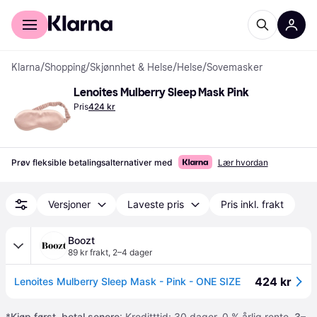
For kunder
For bedrifter
Klarna
/
Shopping
/
Skjønnhet & Helse
/
Helse
/
Sovemasker
Lenoites Mulberry Sleep Mask Pink
Pris
424 kr
Prøv fleksible betalingsalternativer med
Lær hvordan
Versjoner
Laveste pris
Pris inkl. frakt
Boozt
89 kr frakt
,
2–4 dager
424 kr
Lenoites Mulberry Sleep Mask - Pink - ONE SIZE
*
Kjøp først, betal senere
: Kreditttid: 30 dager. 0 % årlig rente.
3–