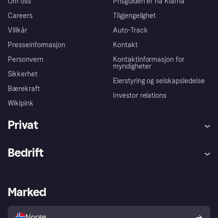
Om oss
Prisguiden er nå Klarna
Careers
Tilgjengelighet
Villkår
Auto-Track
Presseinformasjon
Kontakt
Personvern
Kontaktinformasjon for
myndigheter
Sikkerhet
Eierstyring og selskapsledelse
Bærekraft
Investor relations
Wikipink
Privat
Hjelp
Kjøperbeskyttelse
Bedrift
Logg inn
Klager
Butikksupport
Developers portal
Klarna-appen
Kredittavtale
Merchant portal
Driftsstatus
Marked
Utforsk butikker
Personverninnstillinger
Selg med Klarna
Plattformer og partnere
Norge