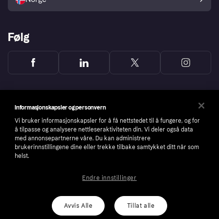
Følg
Informasjonskapsler og personvern
Vi bruker informasjonskapsler for å få nettstedet til å fungere, og for
å tilpasse og analysere nettleseraktiviteten din. Vi deler også data
med annonsepartnerne våre. Du kan administrere
brukerinnstillingene dine eller trekke tilbake samtykket ditt når som
helst.
Endre innstillinger
Copyright © 2005-2026 Klarna Bank AB (publ). Headquarters: Stockholm, Sweden. All
rights reserved. Klarna Bank AB (publ). Sveavägen 46, 111 34 Stockholm. Organization
number: 556737-0431
Avvis Alle
Tillat alle
Cookies
Klarna.com