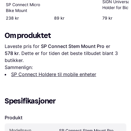
SiGN Universal
SP Connect Micro
Holder for Bicy
Bike Mount
238 kr
89 kr
79 kr
Om produktet
Laveste pris for 
SP Connect Stem Mount Pro
 er 
578 kr
. Dette er for tiden det beste tilbudet blant 
3
butikker.
Sammenlign:
SP Connect Holdere til mobile enheter
Spesifikasjoner
Produkt
Modellnavn
SP Connect Stem Mount Pro