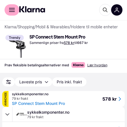
For kunder
For bedrifter
Klarna
/
Shopping
/
Mobil & Wearables
/
Holdere til mobile enheter
SP Connect Stem Mount Pro
Trendy
Sammenlign priser fra
578 kr
til
667 kr
Prøv fleksible betalingsalternativer med
Lær hvordan
Laveste pris
Pris inkl. frakt
sykkelkomponenter.no
ANNONSE
578 kr
79 kr frakt
SP Connect Stem Mount Pro
sykkelkomponenter.no
79 kr frakt