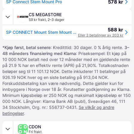
578 kr
SP Connect Stem Mount Pro
CS MEGASTORE
59 kr frakt
,
2–3 dager
588 kr
SP CONNECT Mount Stem Mount Pro
Eller 3 betalinger av 203 kr
*
Kjøp først, betal senere
: Kreditttid: 30 dager. 0 % årlig rente.
3–
48 måneders finansiering med Klarna
: Priseksempel: Et kjøp på
10 000 NOK betalt ned over 12 måneder med en gjeldende rente
på 21.9 % har en effektiv rente (APR) på 21,90%. Totalkostnaden
beløper seg til 11 101.12 NOK. Dette inkluderer 11 betalinger på
926.19 NOK hver og en siste betaling på 913,04 NOK.
Forskuddsbetaling kan være nødvendig. Dette gjelder kun for
innbyggere i Norge over 18 år. Forutsetter godkjenning av Klarna.
Minimum kjøpsbeløp er 250 NOK og maksimalt kjøpsbeløp er 150
000 NOK. Långiver: Klarna Bank AB (publ), Sveavägen 46, 111
34 Stockholm, Org. nr.: 556737-0431.
Se vilkår og andre
betingelser
.
CDON
Fri frakt