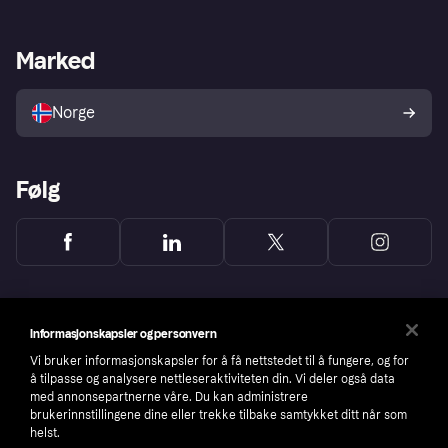
Butikksupport
Developers portal
Klarna-appen
Kredittavtale
Merchant portal
Driftsstatus
Marked
Utforsk butikker
Personverninnstillinger
Selg med Klarna
Plattformer og partnere
Norge
Følg
Informasjonskapsler og personvern
Vi bruker informasjonskapsler for å få nettstedet til å fungere, og for
å tilpasse og analysere nettleseraktiviteten din. Vi deler også data
med annonsepartnerne våre. Du kan administrere
brukerinnstillingene dine eller trekke tilbake samtykket ditt når som
helst.