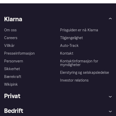
Klarna
Om oss
Prisguiden er nå Klarna
Careers
Tilgjengelighet
Villkår
Auto-Track
Presseinformasjon
Kontakt
Personvern
Kontaktinformasjon for
myndigheter
Sikkerhet
Eierstyring og selskapsledelse
Bærekraft
Investor relations
Wikipink
Privat
Hjelp
Kjøperbeskyttelse
Bedrift
Logg inn
Klager