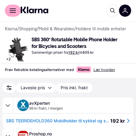
For kunder
For bedrifter
Klarna
/
Shopping
/
Mobil & Wearables
/
Holdere til mobile enheter
SBS 360° Rotatable Mobile Phone Holder 
for Bicycles and Scooters
Sammenlign priser fra
192 kr
til
405 kr
+
2
Prøv fleksible betalingsalternativer med
Lær hvordan
Laveste pris
Pris inkl. frakt
avXperten
99 kr frakt
,
I morgen
192 kr
SBS TEERIDEHOLD360 Mobilholder til sykkel og sparkesykkel - 360° roterbar - Svart
Proshop.no