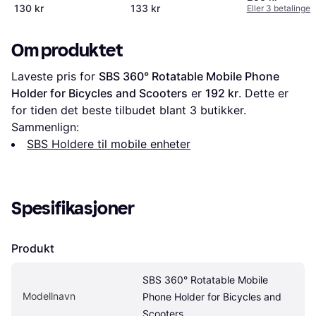
Turnable Bike Holder
130 kr
133 kr
Eller 3 betalinger
Om produktet
Laveste pris for 
SBS 360° Rotatable Mobile Phone 
Holder for Bicycles and Scooters
 er 
192 kr
. Dette er 
for tiden det beste tilbudet blant 
3
 butikker.
Sammenlign:
SBS Holdere til mobile enheter
Spesifikasjoner
Produkt
SBS 360° Rotatable Mobile 
Modellnavn
Phone Holder for Bicycles and 
Scooters