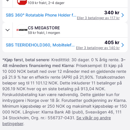
109 kr frakt
,
2–4 dager
340 kr
SBS 360° Rotatable Phone Holder for Bicycles Scooters or Baby Strollers
Eller 3 betalinger av 117 kr
CS MEGASTORE
59 kr frakt
,
I morgen
405 kr
SBS TEERIDEHOLD360, Mobiltelefon/smarttelefon, Passiv holder, Sykkel, Scooter, Sort
Eller 3 betalinger av 140 kr
*
Kjøp først, betal senere
: Kreditttid: 30 dager. 0 % årlig rente.
3–
48 måneders finansiering med Klarna
: Priseksempel: Et kjøp på
10 000 NOK betalt ned over 12 måneder med en gjeldende rente
på 21.9 % har en effektiv rente (APR) på 21,90%. Totalkostnaden
beløper seg til 11 101.12 NOK. Dette inkluderer 11 betalinger på
926.19 NOK hver og en siste betaling på 913,04 NOK.
Forskuddsbetaling kan være nødvendig. Dette gjelder kun for
innbyggere i Norge over 18 år. Forutsetter godkjenning av Klarna.
Minimum kjøpsbeløp er 250 NOK og maksimalt kjøpsbeløp er 150
000 NOK. Långiver: Klarna Bank AB (publ), Sveavägen 46, 111
34 Stockholm, Org. nr.: 556737-0431.
Se vilkår og andre
betingelser
.