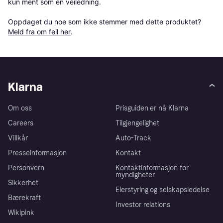
kun ment som en veiledning.

Oppdaget du noe som ikke stemmer med dette produktet? 
Meld fra om feil her
.
Klarna
Om oss
Prisguiden er nå Klarna
Careers
Tilgjengelighet
Villkår
Auto-Track
Presseinformasjon
Kontakt
Personvern
Kontaktinformasjon for
myndigheter
Sikkerhet
Eierstyring og selskapsledelse
Bærekraft
Investor relations
Wikipink