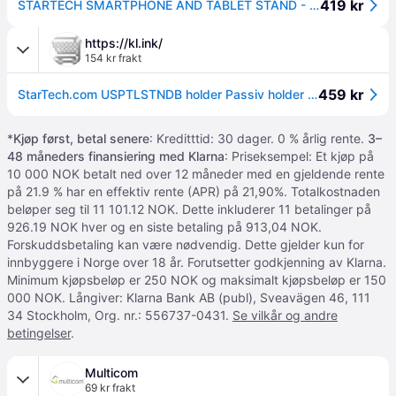
419 kr
STARTECH SMARTPHONE AND TABLET STAND - PORTABLE AND FOLDABLE - BLACK ACCS (USPTLSTNDB)
https://kl.ink/
154 kr frakt
459 kr
StarTech.com USPTLSTNDB holder Passiv holder Mobiltelefon/smarttelefon, Plate / UMPC Svart
*
Kjøp først, betal senere
: Kreditttid: 30 dager. 0 % årlig rente.
3–
48 måneders finansiering med Klarna
: Priseksempel: Et kjøp på
10 000 NOK betalt ned over 12 måneder med en gjeldende rente
på 21.9 % har en effektiv rente (APR) på 21,90%. Totalkostnaden
beløper seg til 11 101.12 NOK. Dette inkluderer 11 betalinger på
926.19 NOK hver og en siste betaling på 913,04 NOK.
Forskuddsbetaling kan være nødvendig. Dette gjelder kun for
innbyggere i Norge over 18 år. Forutsetter godkjenning av Klarna.
Minimum kjøpsbeløp er 250 NOK og maksimalt kjøpsbeløp er 150
000 NOK. Långiver: Klarna Bank AB (publ), Sveavägen 46, 111
34 Stockholm, Org. nr.: 556737-0431.
Se vilkår og andre
betingelser
.
Multicom
69 kr frakt