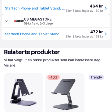
464 kr
StarTech Phone and Tablet Stand, Foldable Universal Mobile Device Holder for Smartphones & Tablets, Adjustable Multi-Angle Viewing Ergonomic Cell Phone Stand for Desk, Portable, Black - Foldable Phone Holder ( (USPTLSTNDB)
Eller 3 betalinger av 160 kr
CS MEGASTORE
59 kr frakt
,
2–3 dager
472 kr
Startech Phone and Tablet Stand, Foldable Universal Mobile Device Holder for Smartphones & Tablets, Adjustable Multi-Angle Viewing Ergonomic Cell Phone Stand for Desk, Portable, Black - Foldable Phone Holder (USPTLSTNDB) - Skrivebordsstativ for mobiltelefon, nettbrett - inntil 13 - svart - for P/N: DK30CHPH
Eller 3 betalinger av 163 kr
Relaterte produkter
Vi har valgt ut en rekke produkter som kan interessere deg. 
Vis alle
-16%
Trendy