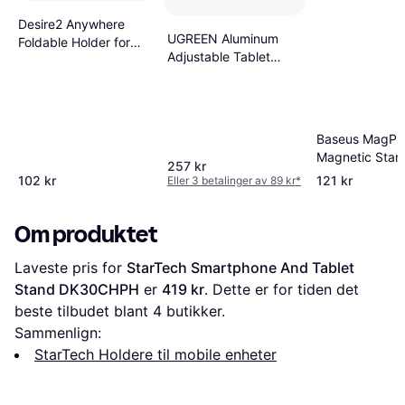
Desire2 Anywhere
UGREEN Aluminum
Foldable Holder for
Adjustable Tablet
Smartphones and
Stand
Tablets
Baseus MagPr
Magnetic Stan
257 kr
Holder
102 kr
121 kr
Eller 3 betalinger av 89 kr
*
Om produktet
Laveste pris for 
StarTech Smartphone And Tablet 
Stand DK30CHPH
 er 
419 kr
. Dette er for tiden det 
beste tilbudet blant 
4
 butikker.
Sammenlign:
StarTech Holdere til mobile enheter