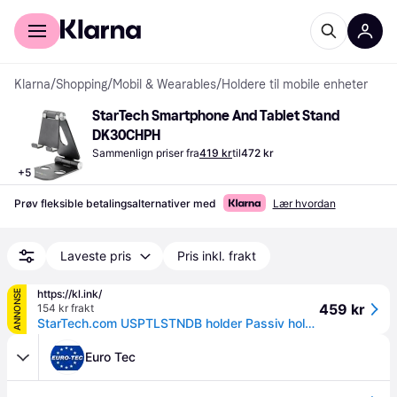
For kunder
For bedrifter
Klarna
/
Shopping
/
Mobil & Wearables
/
Holdere til mobile enheter
StarTech Smartphone And Tablet Stand 
DK30CHPH
Sammenlign priser fra
419 kr
til
472 kr
+
5
Prøv fleksible betalingsalternativer med
Lær hvordan
Laveste pris
Pris inkl. frakt
https://kl.ink/
ANNONSE
459 kr
154 kr frakt
StarTech.com USPTLSTNDB holder Passiv holder Mobiltelefon/smarttelefon, Plate / UMPC Svart
Euro Tec