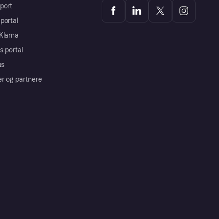
port
portal
Klarna
s portal
us
er og partnere