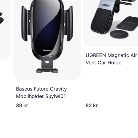
UGREEN Magnetic Air
Vent Car Holder
Baseus Future Gravity
Mobilholder Suylwl01
89 kr
82 kr