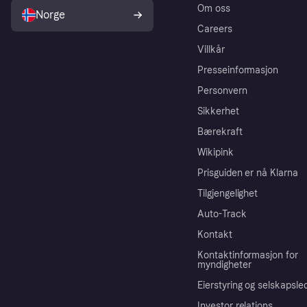
Om oss
Norge
Careers
Villkår
Presseinformasjon
Personvern
Sikkerhet
Bærekraft
Wikipink
Prisguiden er nå Klarna
Tilgjengelighet
Auto-Track
Kontakt
Kontaktinformasjon for
myndigheter
Eierstyring og selskapsle
Investor relations