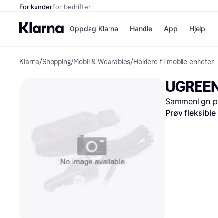
For kunder
For bedrifter
Oppdag Klarna
Handle
App
Hjelp
Klarna
/
Shopping
/
Mobil & Wearables
/
Holdere til mobile enheter
Betalingsm
Butikker
Betalingsme
Elkjøp
UGREEN 
Betal nå
Bookin
Betal i 3 dele
Farmasi
Sammenlign pr
Betal innen 
kicks.n
Finansiering
Norweg
Prøv fleksible
Vipps
Butikkovers