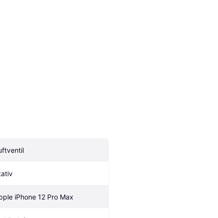
uftventil
tativ
pple iPhone 12 Pro Max