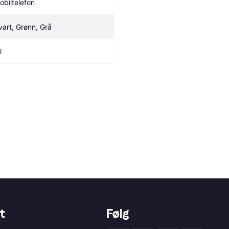
obiltelefon
vart, Grønn, Grå
l
t
Følg