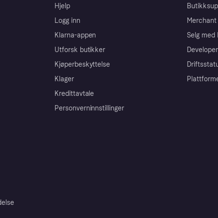
Hjelp
Butikksup
Logg inn
Merchant 
Klarna-appen
Selg med 
Utforsk butikker
Developer
Kjøperbeskyttelse
Driftsstat
Klager
Plattform
Kredittavtale
Personverninnstillinger
delse