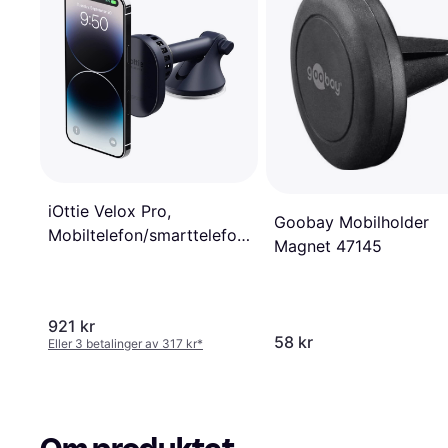
iOttie Velox Pro,
Goobay Mobilholder
Mobiltelefon/smarttelefon,
Magnet 47145
Aktiv holder, Bil, Sort, Gull
921 kr
58 kr
Eller 3 betalinger av 317 kr
*