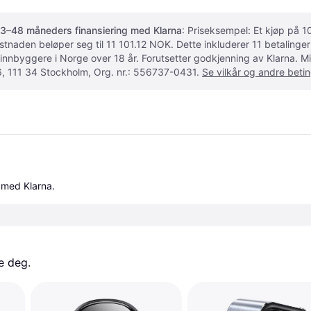
3–48 måneders finansiering med Klarna
: Priseksempel: Et kjøp på
ostnaden beløper seg til 11 101.12 NOK. Dette inkluderer 11 betalin
 innbyggere i Norge over 18 år. Forutsetter godkjenning av Klarna.
, 111 34 Stockholm, Org. nr.: 556737-0431.
Se vilkår og andre betin
 med Klarna.
e deg. 