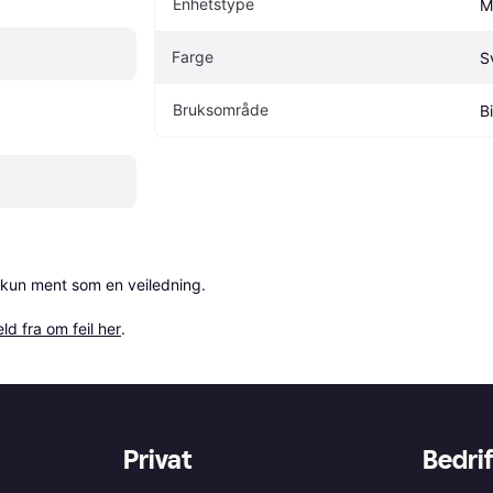
Enhetstype
M
Farge
S
Bruksområde
Bi
 kun ment som en veiledning.

ld fra om feil her
.
Privat
Bedrif