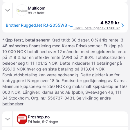
Multicom
89 kr frakt
4 529 kr
Brother RuggedJet RJ-2055WB - kvitteringsskriver - S/H - direktetermisk (RJ2055WBXX1)
Eller 3 betalinger av 1 560 kr
*
Kjøp først, betal senere
: Kreditttid: 30 dager. 0 % årlig rente.
3–
48 måneders finansiering med Klarna
: Priseksempel: Et kjøp på
10 000 NOK betalt ned over 12 måneder med en gjeldende rente
på 21.9 % har en effektiv rente (APR) på 21,90%. Totalkostnaden
beløper seg til 11 101.12 NOK. Dette inkluderer 11 betalinger på
926.19 NOK hver og en siste betaling på 913,04 NOK.
Forskuddsbetaling kan være nødvendig. Dette gjelder kun for
innbyggere i Norge over 18 år. Forutsetter godkjenning av Klarna.
Minimum kjøpsbeløp er 250 NOK og maksimalt kjøpsbeløp er 150
000 NOK. Långiver: Klarna Bank AB (publ), Sveavägen 46, 111
34 Stockholm, Org. nr.: 556737-0431.
Se vilkår og andre
betingelser
.
Proshop.no
Fri frakt
,
5–7 dager