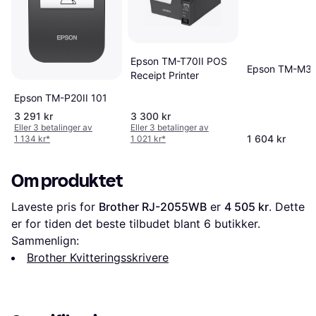
Epson TM-T70II POS
Epson TM-M3
Receipt Printer
Epson TM-P20II 101
3 291 kr
3 300 kr
Eller 3 betalinger av
Eller 3 betalinger av
1 604 kr
1 134 kr
*
1 021 kr
*
Om produktet
Laveste pris for 
Brother RJ-2055WB
 er 
4 505 kr
. Dette 
er for tiden det beste tilbudet blant 
6
 butikker.
Sammenlign:
Brother Kvitteringsskrivere