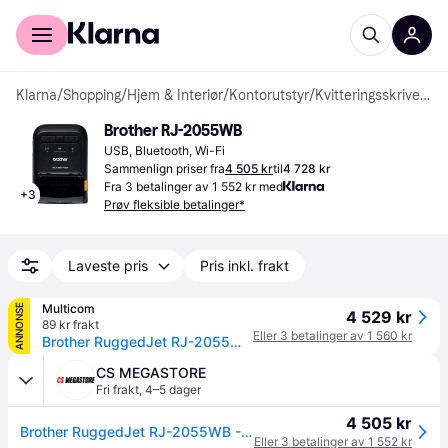
For kunder
For bedrifter
Klarna
/
Shopping
/
Hjem & Interiør
/
Kontorutstyr
/
Kvitteringsskrivere
Brother RJ-2055WB
USB, Bluetooth, Wi-Fi
Sammenlign priser fra
4 505 kr
til
4 728 kr
Fra 3 betalinger av 1 552 kr med
+
3
Prøv fleksible betalinger*
Laveste pris
Pris inkl. frakt
Multicom
ANNONSE
4 529 kr
89 kr frakt
Eller 3 betalinger av 1 560 kr
Brother RuggedJet RJ-2055WB - kvitteringsskriver - S/H - direktetermisk (RJ2055WBXX1)
CS MEGASTORE
Fri frakt
,
4–5 dager
4 505 kr
Brother RuggedJet RJ-2055WB - Kvitteringsskriver - direktetermisk - Rull (5,7 cm) - 203 dpi - inntil 101.6 mm/sek - USB 2.0, Wi-Fi(n), NFC, Bluetooth 4.2
Eller 3 betalinger av 1 552 kr