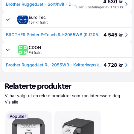
4 530 kr
Brother RuggedJet - Sort/hvit - Direkte termisk
Eller 3 betalinger av 1 561 kr
Euro Tec
157 kr frakt
4 545 kr
BROTHER Printer P-Touch RJ-2055WB (RJ2055WBXX1)
CDON
Fri frakt
4 728 kr
Brother RuggedJet RJ-2055WB - Kvitteringsskriver - direktetermisk - Rull (5,7 cm) - 203 dpi - inntil 101.6 mm/sek - USB 2.0, Wi-Fi(n), NFC, Bluetoo...
Relaterte produkter
Vi har valgt ut en rekke produkter som kan interessere deg. 
Vis alle
Populær