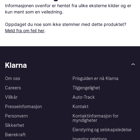
Informasjonen ovenfor er hentet fra ulike eksterne kilder og er 
kun ment som en veiledning.

Oppdaget du noe som ikke stemmer med dette produktet? 
Meld fra om feil her
.
Klarna
Om oss
Prisguiden er nå Klarna
Careers
Tilgjengelighet
Villkår
Auto-Track
Presseinformasjon
Kontakt
Personvern
Kontaktinformasjon for
myndigheter
Sikkerhet
Eierstyring og selskapsledelse
Bærekraft
Investor relations