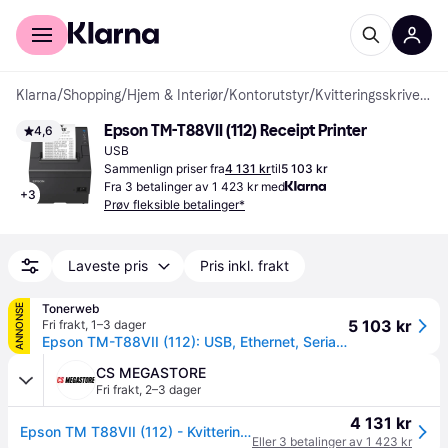
For kunder
For bedrifter
Klarna
/
Shopping
/
Hjem & Interiør
/
Kontorutstyr
/
Kvitteringsskrivere
Epson TM-T88VII (112) Receipt Printer
4,6
USB
Sammenlign priser fra
4 131 kr
til
5 103 kr
Fra 3 betalinger av 1 423 kr med
+
3
Prøv fleksible betalinger*
Laveste pris
Pris inkl. frakt
Tonerweb
ANNONSE
5 103 kr
Fri frakt
,
1–3 dager
Epson TM-T88VII (112): USB, Ethernet, Serial, PS, Black
CS MEGASTORE
Fri frakt
,
2–3 dager
4 131 kr
Epson TM T88VII (112) - Kvitteringsskriver - termolinje - Rull (7,95 cm) - 180 x 180 dpi - inntil 500 mm/sek - USB 2.0, USB 2.0 vert, LAN, seriell - kutter - svart
Eller 3 betalinger av 1 423 kr