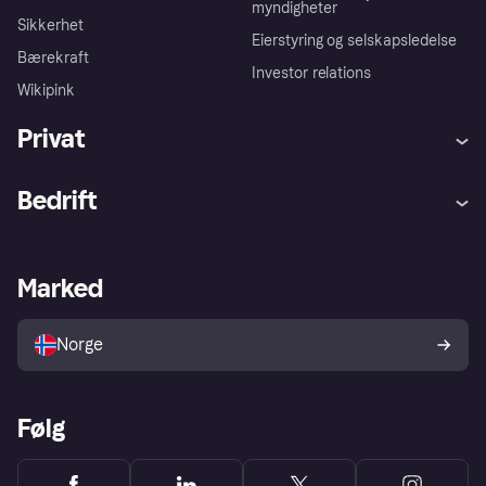
myndigheter
Sikkerhet
Eierstyring og selskapsledelse
Bærekraft
Investor relations
Wikipink
Privat
Hjelp
Kjøperbeskyttelse
Bedrift
Logg inn
Klager
Butikksupport
Developers portal
Klarna-appen
Kredittavtale
Merchant portal
Driftsstatus
Marked
Utforsk butikker
Personverninnstillinger
Selg med Klarna
Plattformer og partnere
Norge
Følg