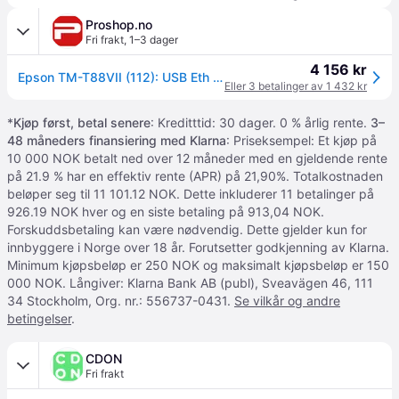
Proshop.no
Fri frakt
,
1–3 dager
4 156 kr
Epson TM-T88VII (112): USB Eth Serial PS Buzz Black - Sort/hvit - Termisk
Eller 3 betalinger av 1 432 kr
*
Kjøp først, betal senere
: Kreditttid: 30 dager. 0 % årlig rente.
3–
48 måneders finansiering med Klarna
: Priseksempel: Et kjøp på
10 000 NOK betalt ned over 12 måneder med en gjeldende rente
på 21.9 % har en effektiv rente (APR) på 21,90%. Totalkostnaden
beløper seg til 11 101.12 NOK. Dette inkluderer 11 betalinger på
926.19 NOK hver og en siste betaling på 913,04 NOK.
Forskuddsbetaling kan være nødvendig. Dette gjelder kun for
innbyggere i Norge over 18 år. Forutsetter godkjenning av Klarna.
Minimum kjøpsbeløp er 250 NOK og maksimalt kjøpsbeløp er 150
000 NOK. Långiver: Klarna Bank AB (publ), Sveavägen 46, 111
34 Stockholm, Org. nr.: 556737-0431.
Se vilkår og andre
betingelser
.
CDON
Fri frakt