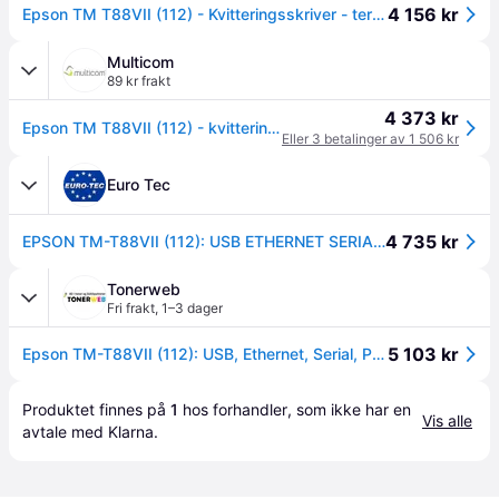
4 156 kr
Epson TM T88VII (112) - Kvitteringsskriver - termolinje - Rull (7,95 cm) - 180 x 180 dpi - inntil 500 mm/sek - USB 2.0, USB 2.0 vert, LAN, seriell ...
Multicom
89 kr frakt
4 373 kr
Epson TM T88VII (112) - kvitteringsskriver - S/H - termolinje (C31CJ57112)
Eller 3 betalinger av 1 506 kr
Euro Tec
4 735 kr
EPSON TM-T88VII (112): USB ETHERNET SERIAL PS BLACK PRNT (C31CJ57112)
Tonerweb
Fri frakt
,
1–3 dager
5 103 kr
Epson TM-T88VII (112): USB, Ethernet, Serial, PS, Black
Produktet finnes på 
1
 hos 
forhandler
, som ikke har en 
Vis alle
avtale med Klarna.