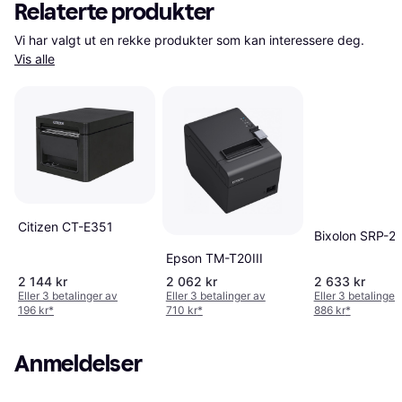
Relaterte produkter
Vi har valgt ut en rekke produkter som kan interessere deg. 
Vis alle
Citizen CT-E351
Bixolon SRP-27
Epson TM-T20III
2 144 kr
2 062 kr
2 633 kr
Eller 3 betalinger av
Eller 3 betalinger av
Eller 3 betalinger
196 kr
*
710 kr
*
886 kr
*
Anmeldelser