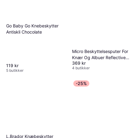
trenger under aktivitetene dine.
Go Baby Go Knebeskytter
Antiskli Chocolate
Micro Beskyttelsesputer For
Knær Og Albuer Reflective
369 kr
Blue
119 kr
4 butikker
5 butikker
-25%
L.Brador Knæbeskytter