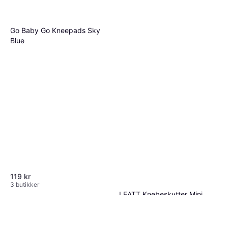
Go Baby Go Kneepads Sky
Blue
119 kr
3 butikker
LEATT Knebeskytter Mini
Cross V26 - Svart
379 kr
3 butikker