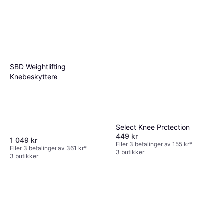
SBD Weightlifting
Knebeskyttere
Select Knee Protection
449 kr
1 049 kr
Eller 3 betalinger av 155 kr
*
Eller 3 betalinger av 361 kr
*
3 butikker
3 butikker