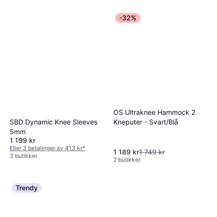
-32%
OS Ultraknee Hammock 2
Kneputer - Svart/Blå
SBD Dynamic Knee Sleeves
5mm
1 199 kr
Eller 3 betalinger av 413 kr
*
1 189 kr
1 749 kr
3 butikker
2 butikker
Trendy