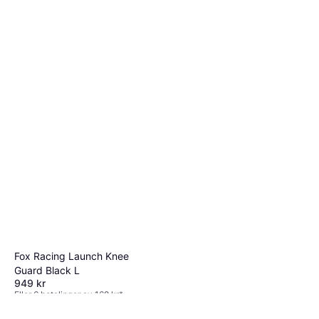
Fox Racing Launch Knee
Guard Black L
949 kr
Eller 6 betalinger av 168 kr
*
4 butikker