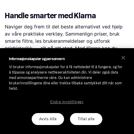
Handle smarter med Klarna
Naviger deg frem til det beste alternativet ved hjelp
av våre praktiske verktøy. Sammenlign priser, bruk
smarte filtre, les brukeranmeldelser og utforsk
prishistorikk — alt på ett sted. Med Klarna kan du
kjøpe det du ønsker i dag og betale først etter at du
Informasjonskapsler og personvern
har mottatt varene og bestemt deg for å beholde
Vi bruker informasjonskapsler for å få nettstedet til å fungere, og for
dem. Vi kaller det prøv først,
betal senere
.
å tilpasse og analysere nettleseraktiviteten din. Vi deler også data
med annonsepartnerne våre. Du kan administrere
brukerinnstillingene dine eller trekke tilbake samtykket ditt når som
Filtrer og sorter
helst.
Leter du etter noe spesifikt? Filtrer etter alt fra pris og
Endre innstillinger
merke til materiale eller farge for å se kun de
produktene som er relevante for deg. Siden
Avvis Alle
Tillat alle
leveringsalternativer og fraktkostnader kan variere
mellom butikker, kan du enkelt finne din perfekte