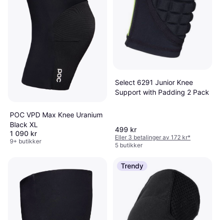
Select 6291 Junior Knee
Support with Padding 2 Pack
POC VPD Max Knee Uranium
Black XL
499 kr
1 090 kr
Eller 3 betalinger av 172 kr
*
9+ butikker
5 butikker
Trendy