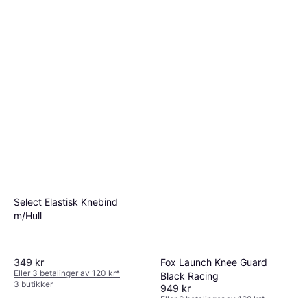
Select Elastisk Knebind
m/Hull
Fox Launch Knee Guard
349 kr
Eller 3 betalinger av 120 kr
*
Black Racing
3 butikker
949 kr
Eller 6 betalinger av 168 kr
*