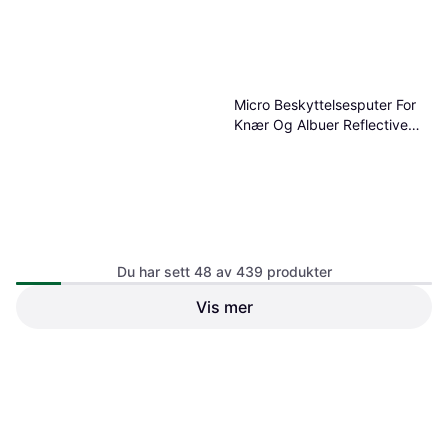
Micro Beskyttelsesputer For
Knær Og Albuer Reflective
Pink Rosa
Du har sett 48 av 439 produkter
Vis mer
LEATT Knebeskytter 3DF 5.0
Evo Mini V26 - Svart
807 kr
389 kr
Eller 3 betalinger av 278 kr
*
Eller 6 betalinger av 69 kr
*
3 butikker
3 butikker
1
2
3
...
7
...
10