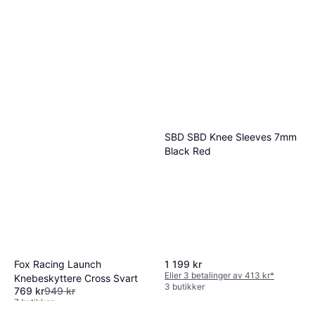
SBD SBD Knee Sleeves 7mm
Black Red
1 199 kr
Fox Racing Launch
Eller 3 betalinger av 413 kr
*
Knebeskyttere Cross Svart
3 butikker
769 kr
949 kr
7 butikker