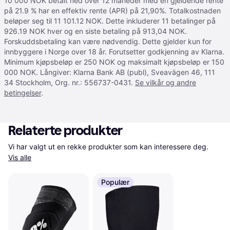
10 000 NOK betalt ned over 12 måneder med en gjeldende rente
på 21.9 % har en effektiv rente (APR) på 21,90%. Totalkostnaden
beløper seg til 11 101.12 NOK. Dette inkluderer 11 betalinger på
926.19 NOK hver og en siste betaling på 913,04 NOK.
Forskuddsbetaling kan være nødvendig. Dette gjelder kun for
innbyggere i Norge over 18 år. Forutsetter godkjenning av Klarna.
Minimum kjøpsbeløp er 250 NOK og maksimalt kjøpsbeløp er 150
000 NOK. Långiver: Klarna Bank AB (publ), Sveavägen 46, 111
34 Stockholm, Org. nr.: 556737-0431.
Se vilkår og andre
betingelser
.
Relaterte produkter
Vi har valgt ut en rekke produkter som kan interessere deg. 
Vis alle
Populær