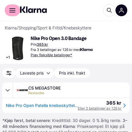
For kunder
For bedrifter
Klarna
/
Shopping
/
Sport & Fritid
/
Knebeskyttere
Nike Pro Open 3.0 Bandage
Pris
365 kr
Fra 3 betalinger av 126 kr med
Prøv fleksible betalinger*
+
1
Laveste pris
Pris inkl. frakt
CS MEGASTORE
Restordre
365 kr
Nike Pro Open Patella knebeskyttelse 3.0, 010, størrelse XL
Eller 3 betalinger av 126 kr
*
Kjøp først, betal senere
: Kreditttid: 30 dager. 0 % årlig rente.
3–
48 måneders finansiering med Klarna
: Priseksempel: Et kjøp på