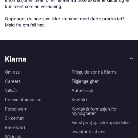
Informasjonen ovenfor er hentet fra ulike eksterne kilder og er 
kun ment som en veiledning.

Oppdaget du noe som ikke stemmer med dette produktet? 
Meld fra om feil her
.
Klarna
Om oss
Prisguiden er nå Klarna
Careers
Tilgjengelighet
Villkår
Auto-Track
Presseinformasjon
Kontakt
Personvern
Kontaktinformasjon for
myndigheter
Sikkerhet
Eierstyring og selskapsledelse
Bærekraft
Investor relations
Wikipink