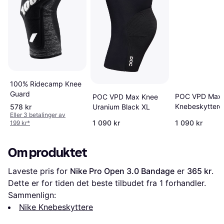
100% Ridecamp Knee
Guard
POC VPD Max
POC VPD Max Knee
Knebeskyttere
Uranium Black XL
578 kr
Eller 3 betalinger av
Uranium Black
1 090 kr
1 090 kr
199 kr
*
Om produktet
Laveste pris for 
Nike Pro Open 3.0 Bandage
 er 
365 kr
. 
Dette er for tiden det beste tilbudet fra 1 forhandler.
Sammenlign:
Nike Knebeskyttere