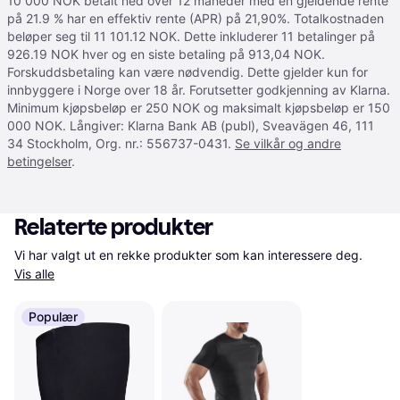
10 000 NOK betalt ned over 12 måneder med en gjeldende rente
på 21.9 % har en effektiv rente (APR) på 21,90%. Totalkostnaden
beløper seg til 11 101.12 NOK. Dette inkluderer 11 betalinger på
926.19 NOK hver og en siste betaling på 913,04 NOK.
Forskuddsbetaling kan være nødvendig. Dette gjelder kun for
innbyggere i Norge over 18 år. Forutsetter godkjenning av Klarna.
Minimum kjøpsbeløp er 250 NOK og maksimalt kjøpsbeløp er 150
000 NOK. Långiver: Klarna Bank AB (publ), Sveavägen 46, 111
34 Stockholm, Org. nr.: 556737-0431.
Se vilkår og andre
betingelser
.
Relaterte produkter
Vi har valgt ut en rekke produkter som kan interessere deg. 
Vis alle
Populær