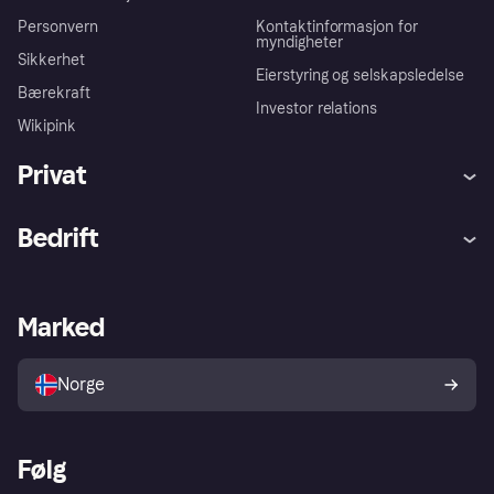
Personvern
Kontaktinformasjon for
myndigheter
Sikkerhet
Eierstyring og selskapsledelse
Bærekraft
Investor relations
Wikipink
Privat
Hjelp
Kjøperbeskyttelse
Bedrift
Logg inn
Klager
Butikksupport
Developers portal
Klarna-appen
Kredittavtale
Merchant portal
Driftsstatus
Marked
Utforsk butikker
Personverninnstillinger
Selg med Klarna
Plattformer og partnere
Norge
Følg