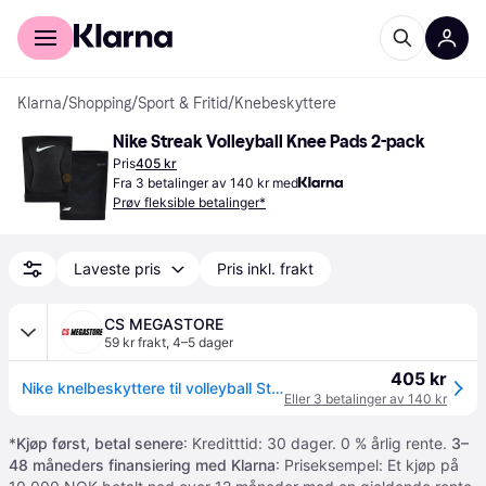
For kunder
For bedrifter
Klarna
/
Shopping
/
Sport & Fritid
/
Knebeskyttere
Nike Streak Volleyball Knee Pads 2-pack
Pris
405 kr
Fra 3 betalinger av 140 kr med
Prøv fleksible betalinger*
Laveste pris
Pris inkl. frakt
CS MEGASTORE
59 kr frakt
,
4–5 dager
405 kr
Nike knelbeskyttere til volleyball Streak Knee Pads svarte NVP07001 str. XS/S
Eller 3 betalinger av 140 kr
*
Kjøp først, betal senere
: Kreditttid: 30 dager. 0 % årlig rente.
3–
48 måneders finansiering med Klarna
: Priseksempel: Et kjøp på