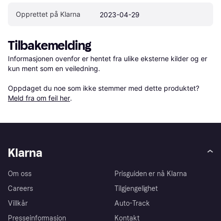
Opprettet på Klarna
2023-04-29
Tilbakemelding
Informasjonen ovenfor er hentet fra ulike eksterne kilder og er 
kun ment som en veiledning.

Oppdaget du noe som ikke stemmer med dette produktet? 
Meld fra om feil her
.
Klarna
Om oss
Prisguiden er nå Klarna
Careers
Tilgjengelighet
Villkår
Auto-Track
Presseinformasjon
Kontakt