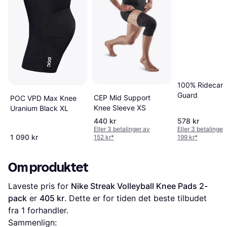
100% Ridecam
Guard
CEP Mid Support
POC VPD Max Knee
Knee Sleeve XS
Uranium Black XL
440 kr
578 kr
Eller 3 betalinger av
Eller 3 betalinger
1 090 kr
152 kr
*
199 kr
*
Om produktet
Laveste pris for 
Nike Streak Volleyball Knee Pads 2-
pack
 er 
405 kr
. Dette er for tiden det beste tilbudet 
fra 1 forhandler.
Sammenlign: