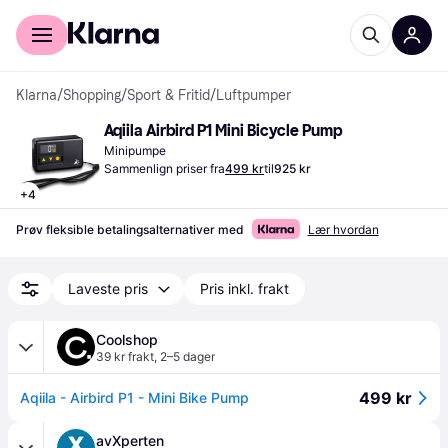
For kunder
For bedrifter
Klarna
/
Shopping
/
Sport & Fritid
/
Luftpumper
Aqiila Airbird P1 Mini Bicycle Pump
Minipumpe
Sammenlign priser fra
499 kr
til
925 kr
+
4
Prøv fleksible betalingsalternativer med
Lær hvordan
Laveste pris
Pris inkl. frakt
Coolshop
39 kr frakt
,
2–5 dager
499 kr
Aqiila - Airbird P1 - Mini Bike Pump
avXperten