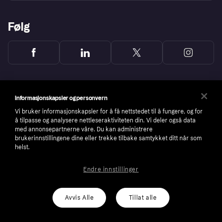
Følg
Informasjonskapsler og personvern
Vi bruker informasjonskapsler for å få nettstedet til å fungere, og for
å tilpasse og analysere nettleseraktiviteten din. Vi deler også data
med annonsepartnerne våre. Du kan administrere
brukerinnstillingene dine eller trekke tilbake samtykket ditt når som
helst.
Endre innstillinger
Copyright © 2005-2026 Klarna Bank AB (publ). Headquarters: Stockholm, Sweden. All
rights reserved. Klarna Bank AB (publ). Sveavägen 46, 111 34 Stockholm. Organization
number: 556737-0431
Avvis Alle
Tillat alle
Cookies
Klarna.com