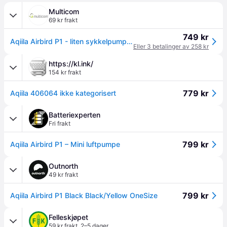
Multicom
69 kr frakt
749 kr
Aqiila Airbird P1 - liten sykkelpumpe (406064)
Eller 3 betalinger av 258 kr
https://kl.ink/
154 kr frakt
779 kr
Aqiila 406064 ikke kategorisert
Batteriexperten
Fri frakt
799 kr
Aqiila Airbird P1 – Mini luftpumpe
Outnorth
49 kr frakt
799 kr
Aqiila Airbird P1 Black Black/Yellow OneSize
Felleskjøpet
59 kr frakt
,
2–5 dager