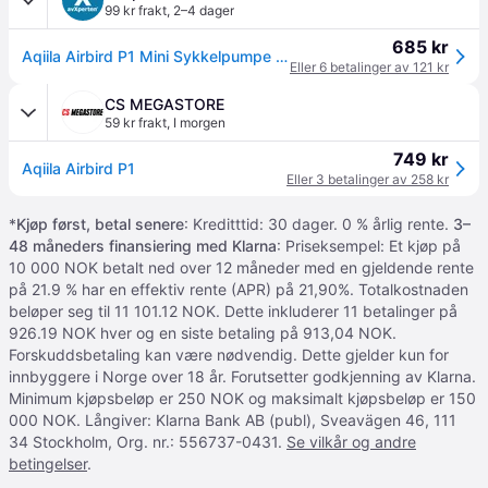
99 kr frakt
,
2–4 dager
685 kr
Aqiila Airbird P1 Mini Sykkelpumpe - 120 PSI, USB-C, LED-lys, 118g - Svart
Eller 6 betalinger av 121 kr
CS MEGASTORE
59 kr frakt
,
I morgen
749 kr
Aqiila Airbird P1
Eller 3 betalinger av 258 kr
*
Kjøp først, betal senere
: Kreditttid: 30 dager. 0 % årlig rente.
3–
48 måneders finansiering med Klarna
: Priseksempel: Et kjøp på
10 000 NOK betalt ned over 12 måneder med en gjeldende rente
på 21.9 % har en effektiv rente (APR) på 21,90%. Totalkostnaden
beløper seg til 11 101.12 NOK. Dette inkluderer 11 betalinger på
926.19 NOK hver og en siste betaling på 913,04 NOK.
Forskuddsbetaling kan være nødvendig. Dette gjelder kun for
innbyggere i Norge over 18 år. Forutsetter godkjenning av Klarna.
Minimum kjøpsbeløp er 250 NOK og maksimalt kjøpsbeløp er 150
000 NOK. Långiver: Klarna Bank AB (publ), Sveavägen 46, 111
34 Stockholm, Org. nr.: 556737-0431.
Se vilkår og andre
betingelser
.