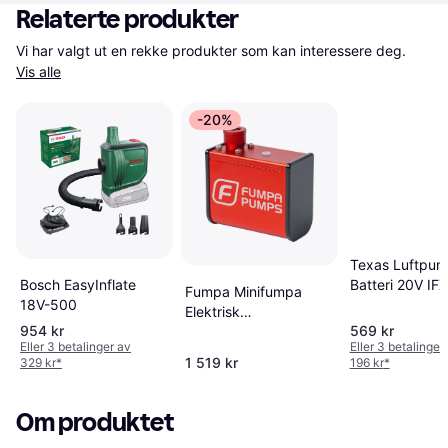
Relaterte produkter
Vi har valgt ut en rekke produkter som kan interessere deg. 
Vis alle
-20%
Texas Luftpu
Bosch EasyInflate
Batteri 20V IF
Fumpa Minifumpa
18V-500
Elektrisk
954 kr
569 kr
Sykkelpumpe 8.3 Bar
Eller 3 betalinger av
Eller 3 betalinger
180g
1 519 kr
329 kr
*
196 kr
*
Om produktet