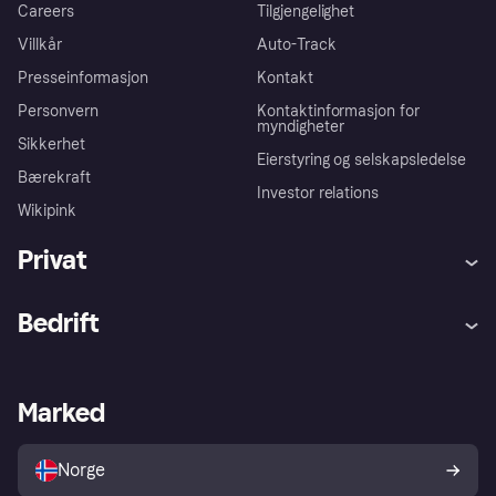
Careers
Tilgjengelighet
Villkår
Auto-Track
Presseinformasjon
Kontakt
Personvern
Kontaktinformasjon for
myndigheter
Sikkerhet
Eierstyring og selskapsledelse
Bærekraft
Investor relations
Wikipink
Privat
Hjelp
Kjøperbeskyttelse
Bedrift
Logg inn
Klager
Butikksupport
Developers portal
Klarna-appen
Kredittavtale
Merchant portal
Driftsstatus
Marked
Utforsk butikker
Personverninnstillinger
Selg med Klarna
Plattformer og partnere
Norge