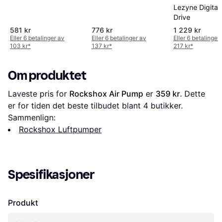
Lezyne Digital
Drive
581 kr
776 kr
1 229 kr
Eller 6 betalinger av
Eller 6 betalinger av
Eller 6 betalinger
103 kr
*
137 kr
*
217 kr
*
Om produktet
Laveste pris for 
Rockshox Air Pump
 er 
359 kr
. Dette 
er for tiden det beste tilbudet blant 
4
 butikker.
Sammenlign:
Rockshox Luftpumper
Spesifikasjoner
Produkt