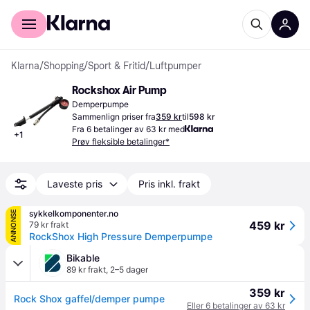
For kunder
For bedrifter
Klarna
/
Shopping
/
Sport & Fritid
/
Luftpumper
Rockshox Air Pump
Demperpumpe
Sammenlign priser fra
359 kr
til
598 kr
Fra 6 betalinger av 63 kr med
+
1
Prøv fleksible betalinger*
Laveste pris
Pris inkl. frakt
sykkelkomponenter.no
ANNONSE
459 kr
79 kr frakt
RockShox High Pressure Demperpumpe
Bikable
89 kr frakt
,
2–5 dager
359 kr
Rock Shox gaffel/demper pumpe
Eller 6 betalinger av 63 kr