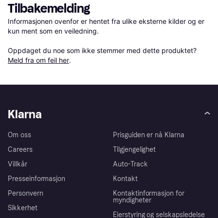
Tilbakemelding
Informasjonen ovenfor er hentet fra ulike eksterne kilder og er 
kun ment som en veiledning.

Oppdaget du noe som ikke stemmer med dette produktet? 
Meld fra om feil her
.
Klarna
Om oss
Prisguiden er nå Klarna
Careers
Tilgjengelighet
Villkår
Auto-Track
Presseinformasjon
Kontakt
Personvern
Kontaktinformasjon for
myndigheter
Sikkerhet
Eierstyring og selskapsledelse