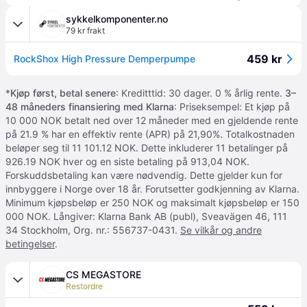
sykkelkomponenter.no
79 kr frakt
459 kr
RockShox High Pressure Demperpumpe
*
Kjøp først, betal senere
: Kreditttid: 30 dager. 0 % årlig rente.
3–
48 måneders finansiering med Klarna
: Priseksempel: Et kjøp på
10 000 NOK betalt ned over 12 måneder med en gjeldende rente
på 21.9 % har en effektiv rente (APR) på 21,90%. Totalkostnaden
beløper seg til 11 101.12 NOK. Dette inkluderer 11 betalinger på
926.19 NOK hver og en siste betaling på 913,04 NOK.
Forskuddsbetaling kan være nødvendig. Dette gjelder kun for
innbyggere i Norge over 18 år. Forutsetter godkjenning av Klarna.
Minimum kjøpsbeløp er 250 NOK og maksimalt kjøpsbeløp er 150
000 NOK. Långiver: Klarna Bank AB (publ), Sveavägen 46, 111
34 Stockholm, Org. nr.: 556737-0431.
Se vilkår og andre
betingelser
.
CS MEGASTORE
Restordre