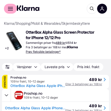
For kunder
For bedrifter
Klarna
/
Shopping
/
Mobil & Wearables
/
Skjermbeskyttere
OtterBox Alpha Glass Screen Protector 
for iPhone 12/12 Pro
Sammenlign priser fra
489 kr
til
514 kr
Fra 3 betalinger av 168 kr med
+
2
Prøv fleksible betalinger*
Versjoner
Laveste pris
Pris inkl. frakt
Proshop.no
ANNONSE
489 kr
109 kr frakt
,
10–12 dager
Eller 3 betalinger av 168 kr
OtterBox Alpha Glass Apple iPhone 12/12 Pro - clear - ProPack
Proshop.no
109 kr frakt
,
10–12 dager
489 kr
OtterBox Alpha Glass Apple iPhone 12/12 Pro - clear - ProPack
Eller 3 betalinger av 168 kr