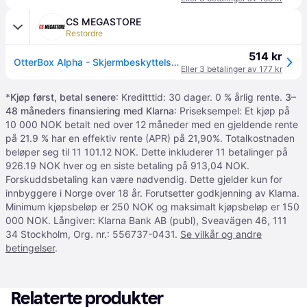
CS MEGASTORE
Restordre
514 kr
OtterBox Alpha - Skjermbeskyttelse for mobiltelefon - glass - blank
Eller 3 betalinger av 177 kr
*
Kjøp først, betal senere
: Kreditttid: 30 dager. 0 % årlig rente.
3–
48 måneders finansiering med Klarna
: Priseksempel: Et kjøp på
10 000 NOK betalt ned over 12 måneder med en gjeldende rente
på 21.9 % har en effektiv rente (APR) på 21,90%. Totalkostnaden
beløper seg til 11 101.12 NOK. Dette inkluderer 11 betalinger på
926.19 NOK hver og en siste betaling på 913,04 NOK.
Forskuddsbetaling kan være nødvendig. Dette gjelder kun for
innbyggere i Norge over 18 år. Forutsetter godkjenning av Klarna.
Minimum kjøpsbeløp er 250 NOK og maksimalt kjøpsbeløp er 150
000 NOK. Långiver: Klarna Bank AB (publ), Sveavägen 46, 111
34 Stockholm, Org. nr.: 556737-0431.
Se vilkår og andre
betingelser
.
Relaterte produkter