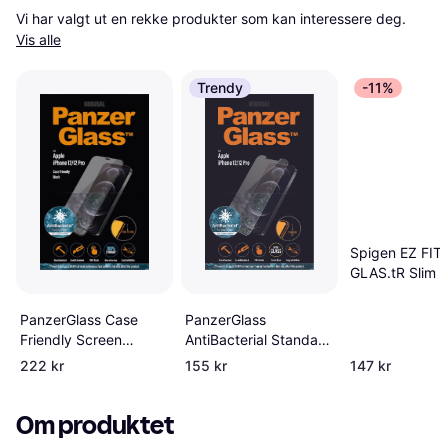
Vi har valgt ut en rekke produkter som kan interessere deg. 
Vis alle
Trendy
-11%
Spigen EZ FIT
GLAS.tR Slim 
Protector for i
12/12 Pro 2- P
PanzerGlass Case
PanzerGlass
Friendly Screen
AntiBacterial Standard
Protector for iPhone
Fit Screen Protector
222 kr
155 kr
147 kr
12/12 Pro
for iPhone 12/12 Pro
Om produktet