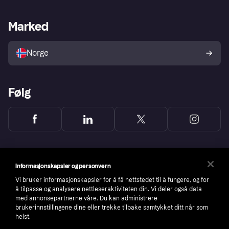
Butikksupport
Developers portal
Klarna-appen
Kredittavtale
Merchant portal
Driftsstatus
Marked
Utforsk butikker
Personverninnstillinger
Selg med Klarna
Plattformer og partnere
Norge
Følg
Informasjonskapsler og personvern
Vi bruker informasjonskapsler for å få nettstedet til å fungere, og for
å tilpasse og analysere nettleseraktiviteten din. Vi deler også data
med annonsepartnerne våre. Du kan administrere
brukerinnstillingene dine eller trekke tilbake samtykket ditt når som
helst.