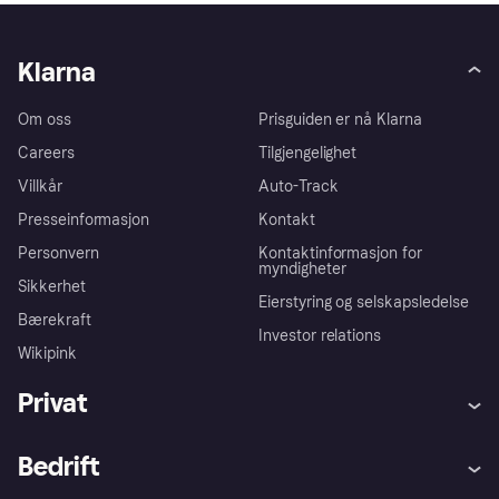
Klarna
Om oss
Prisguiden er nå Klarna
Careers
Tilgjengelighet
Villkår
Auto-Track
Presseinformasjon
Kontakt
Personvern
Kontaktinformasjon for
myndigheter
Sikkerhet
Eierstyring og selskapsledelse
Bærekraft
Investor relations
Wikipink
Privat
Hjelp
Kjøperbeskyttelse
Bedrift
Logg inn
Klager